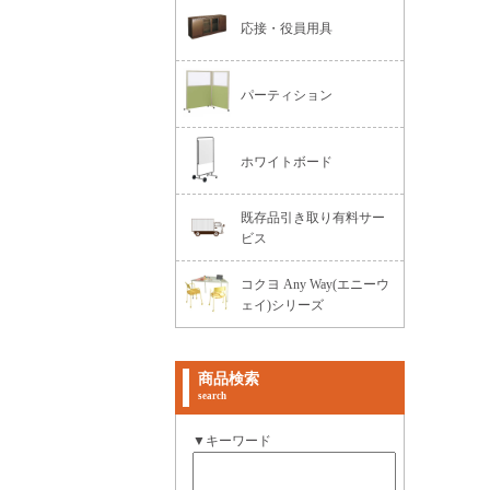
応接・役員用具
パーティション
ホワイトボード
既存品引き取り有料サー
ビス
コクヨ Any Way(エニーウ
ェイ)シリーズ
商品検索
search
▼キーワード