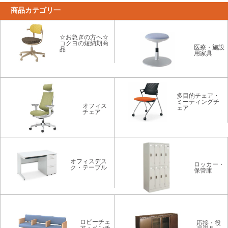
商品カテゴリ一
☆お急ぎの方へ☆
コクヨの短納期商
医療・施設
品
用家具
多目的チェア・
ミーティングチ
オフィス
ェア
チェア
オフィスデス
ロッカー・
ク・テーブル
保管庫
ロビーチェ
応接・役
ア・ベンチ