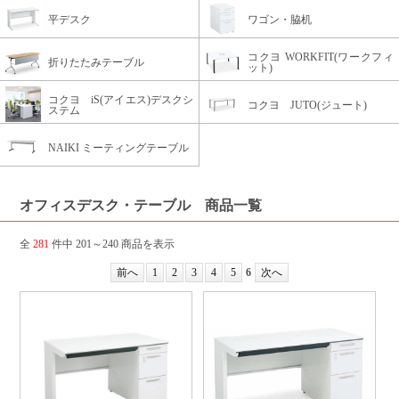
平デスク
ワゴン・脇机
コクヨ WORKFIT(ワークフィ
折りたたみテーブル
ット)
コクヨ iS(アイエス)デスクシ
コクヨ JUTO(ジュート)
ステム
NAIKI ミーティングテーブル
オフィスデスク・テーブル 商品一覧
全
281
件中 201～240 商品を表示
前へ
1
2
3
4
5
6
次へ