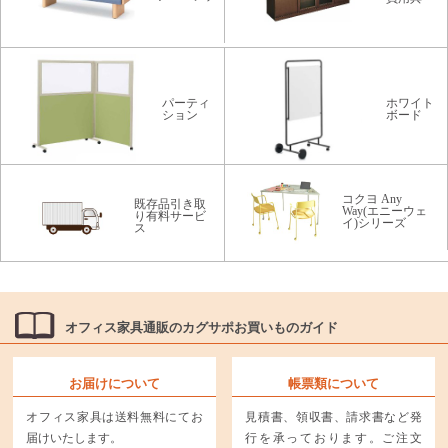
パーティ
ホワイト
ション
ボード
コクヨ Any
既存品引き取
Way(エニーウェ
り有料サービ
イ)シリーズ
ス
オフィス家具通販のカグサポお買いものガイド
お届けについて
帳票類について
オフィス家具は送料無料にてお
見積書、領収書、請求書など発
届けいたします。
行を承っております。ご注文