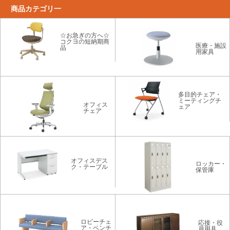
商品カテゴリ一
☆お急ぎの方へ☆
コクヨの短納期商
医療・施設
品
用家具
多目的チェア・
ミーティングチ
オフィス
ェア
チェア
オフィスデス
ロッカー・
ク・テーブル
保管庫
ロビーチェ
応接・役
ア・ベンチ
員用具