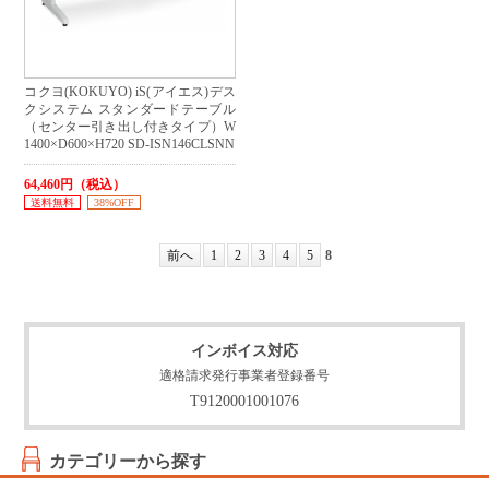
コクヨ(KOKUYO) iS(アイエス)デス
クシステム スタンダードテーブル
（センター引き出し付きタイプ）W
1400×D600×H720 SD-ISN146CLSNN
64,460円（税込）
送料無料
38%OFF
前へ
1
2
3
4
5
8
インボイス対応
適格請求発行事業者登録番号
T9120001001076
カテゴリーから探す