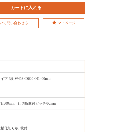
いて問い合わせる
マイページ
段 W458×D620×H1400mm
m×H300mm、仕切板取付ピッチ/60mm
に横仕切り板3枚付