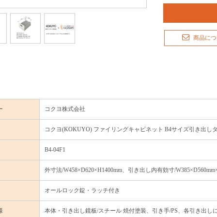
商品につ
ー
コクヨ株式会社
コクヨ(KOKUYO) ファイリングキャビネット B4サイズ引き出しタイプ 4
B4-04F1
外寸法/W458×D620×H1400mm、引き出し内有効寸/W385×D560m
オールロック錠・ラッチ付き
様
本体・引き出し鏡板/スチール 焼付塗装、引き手/PS、各引き出し