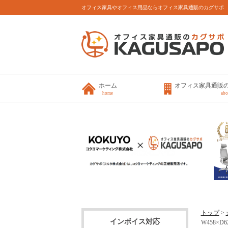
オフィス家具やオフィス用品ならオフィス家具通販のカグサポ
ホーム
オフィス家具通販
home
abo
トップ
>
インボイス対応
W458×D62