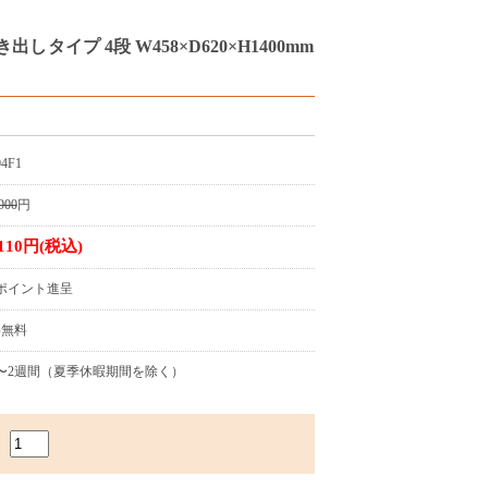
タイプ 4段 W458×D620×H1400mm
04F1
900
円
,110円(税込)
1ポイント進呈
料無料
〜2週間（夏季休暇期間を除く）