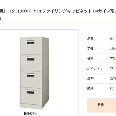
】コクヨ(KOKUYO) ファイリングキャビネット B4サイズ引き出し
1
品番：
B4-
定価：
130,
77
価格：
ポイント：
77
送料：
送
納期
約1
数量