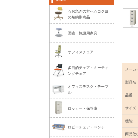
☆お急ぎの方へ☆コクヨ
の短納期商品
医療・施設用家具
オフィスチェア
多目的チェア・ミーティ
メーカ
ングチェア
製品名
オフィスデスク・テーブ
ル
品番
サイズ
ロッカー・保管庫
機能
ロビーチェア・ベンチ
商品仕