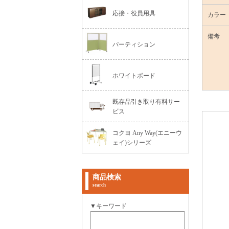
応接・役員用具
カラー
備考
パーティション
ホワイトボード
既存品引き取り有料サー
ビス
コクヨ Any Way(エニーウ
ェイ)シリーズ
商品検索
search
▼キーワード