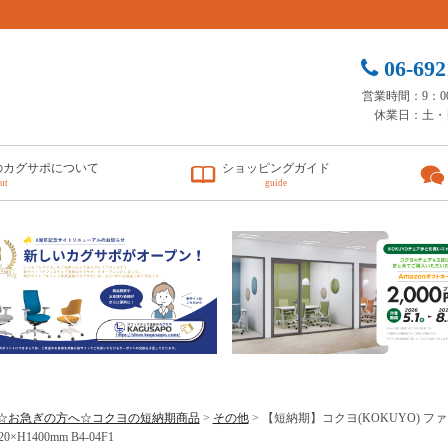
06-692
営業時間：9：00 
休業日：土・
のカグサポについて
ショッピングガイド
ut
guide
☆お急ぎの方へ☆コクヨの短納期商品
>
その他
> 【短納期】コクヨ(KOKUYO) 
0×H1400mm B4-04F1