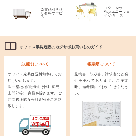
コクヨ Any
既存品引き取
Way(エニーウェ
り有料サービ
イ)シリーズ
ス
オフィス家具通販のカグサポお買いものガイド
お届けについて
帳票類について
オフィス家具は送料無料にてお
見積書、領収書、請求書など発
届けいたします。
行を承っております。ご注文
※一部地域(北海道･沖縄･離島･
時、備考欄にてお知らせくださ
山間部等)・商品を除きます。ご
い。
注文後正式な合計金額をご連絡
致します。