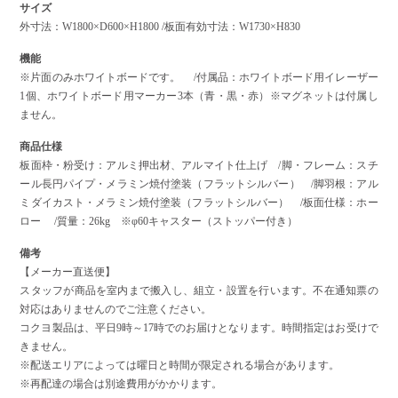
サイズ
外寸法：W1800×D600×H1800 /板面有効寸法：W1730×H830
機能
※片面のみホワイトボードです。 /付属品：ホワイトボード用イレーザー
1個、ホワイトボード用マーカー3本（青・黒・赤）※マグネットは付属し
ません。
商品仕様
板面枠・粉受け：アルミ押出材、アルマイト仕上げ /脚・フレーム：スチ
ール長円パイプ・メラミン焼付塗装（フラットシルバー） /脚羽根：アル
ミダイカスト・メラミン焼付塗装（フラットシルバー） /板面仕様：ホー
ロー /質量：26kg ※φ60キャスター（ストッパー付き）
備考
【メーカー直送便】
スタッフが商品を室内まで搬入し、組立・設置を行います。不在通知票の
対応はありませんのでご注意ください。
コクヨ製品は、平日9時～17時でのお届けとなります。時間指定はお受けで
きません。
※配送エリアによっては曜日と時間が限定される場合があります。
※再配達の場合は別途費用がかかります。