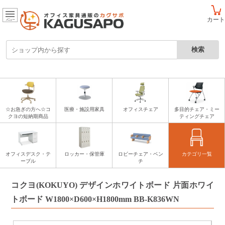
カート
メニュー
☆お急ぎの方へ☆コ
医療・施設用家具
オフィスチェア
多目的チェア・ミー
クヨの短納期商品
ティングチェア
オフィスデスク・テ
ロッカー・保管庫
ロビーチェア・ベン
カテゴリ一覧
ーブル
チ
コクヨ(KOKUYO) デザインホワイトボード 片面ホワイ
トボード W1800×D600×H1800mm BB-K836WN