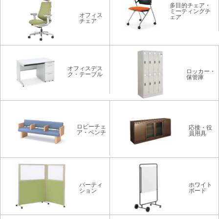
多目的チェア・
ミーティングチ
オフィス
ェア
チェア
オフィスデス
ロッカー・
ク・テーブル
保管庫
ロビーチェ
応接・役
ア・ベンチ
員用具
パーティ
ホワイト
ション
ボード