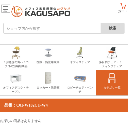
カート
メニュー
☆お急ぎの方へ☆コ
医療・施設用家具
オフィスチェア
多目的チェア・ミー
クヨの短納期商品
ティングチェア
オフィスデスク・テ
ロッカー・保管庫
ロビーチェア・ベン
カテゴリ一覧
ーブル
チ
品番：C01-W102CU-W4
お探しの商品はありません