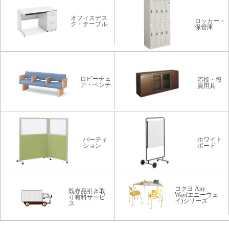
オフィスデス
ロッカー・
ク・テーブル
保管庫
ロビーチェ
応接・役
ア・ベンチ
員用具
パーティ
ホワイト
ション
ボード
コクヨ Any
既存品引き取
Way(エニーウェ
り有料サービ
イ)シリーズ
ス