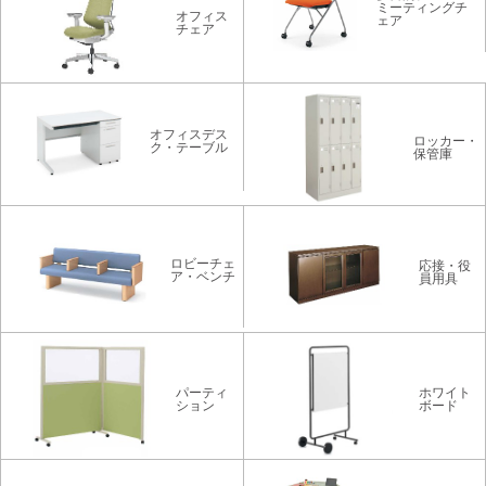
ミーティングチ
オフィス
ェア
チェア
オフィスデス
ロッカー・
ク・テーブル
保管庫
ロビーチェ
応接・役
ア・ベンチ
員用具
パーティ
ホワイト
ション
ボード