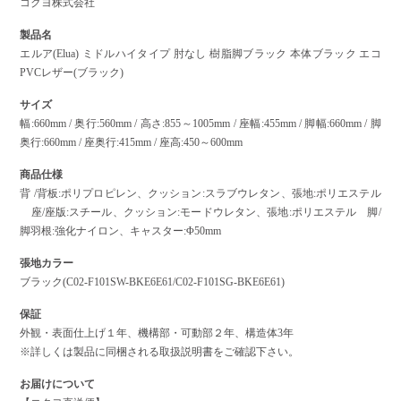
コクヨ株式会社
製品名
エルア(Elua) ミドルハイタイプ 肘なし 樹脂脚ブラック 本体ブラック エコ
PVCレザー(ブラック)
サイズ
幅:660mm / 奥行:560mm / 高さ:855～1005mm / 座幅:455mm / 脚幅:660mm / 脚
奥行:660mm / 座奥行:415mm / 座高:450～600mm
商品仕様
背 /背板:ポリプロピレン、クッション:スラブウレタン、張地:ポリエステル
座/座版:スチール、クッション:モードウレタン、張地:ポリエステル 脚/
脚羽根:強化ナイロン、キャスター:Φ50mm
張地カラー
ブラック(C02-F101SW-BKE6E61/C02-F101SG-BKE6E61)
保証
外観・表面仕上げ１年、機構部・可動部２年、構造体3年
※詳しくは製品に同梱される取扱説明書をご確認下さい。
お届けについて