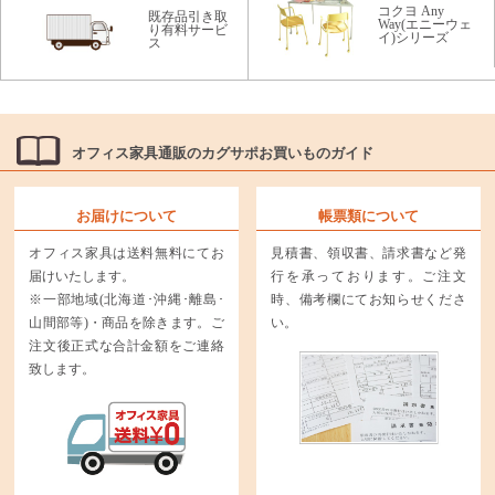
コクヨ Any
既存品引き取
Way(エニーウェ
り有料サービ
イ)シリーズ
ス
オフィス家具通販のカグサポお買いものガイド
お届けについて
帳票類について
オフィス家具は送料無料にてお
見積書、領収書、請求書など発
届けいたします。
行を承っております。ご注文
※一部地域(北海道･沖縄･離島･
時、備考欄にてお知らせくださ
山間部等)・商品を除きます。ご
い。
注文後正式な合計金額をご連絡
致します。