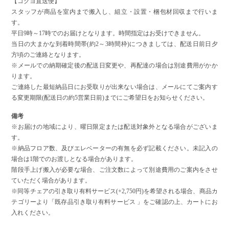
【コクヨ直送便】
スタッフが商品を室内まで搬入し、組立・設置・梱包材回収まで行いま
す。
平日9時～17時でのお届けとなります。時間指定はお受けできません。
当日の大まかな到着時間帯(約2～3時間枠)につきましては、配送日前日夕
方頃のご連絡となります。
※メールでの納期確定後の配送日変更や、再配達の場合は別途費用がかか
ります。
ご連絡した最短納品日にお受取りが出来ない場合は、メールにてご案内す
る変更期限(配送日の約5営業日前)までにご希望日をお知らせください。
備考
※お届けの地域により、曜日限定または配送対象外となる場合がございま
す。
※納品フロア数、及びエレベーターの有無を必ず記載ください。未記入の
場合は1階でのお渡しとなる場合があります。
階段手上げ搬入が必要な場合、ご注文数によって別途費用のご案内をさせ
ていただく場合があります。
※同等チェアの引き取り有料サービス(+2,750円)を希望される場合、商品カ
テゴリーより「既存品引き取り有料サービス 」をご確認の上、カートにお
入れください。