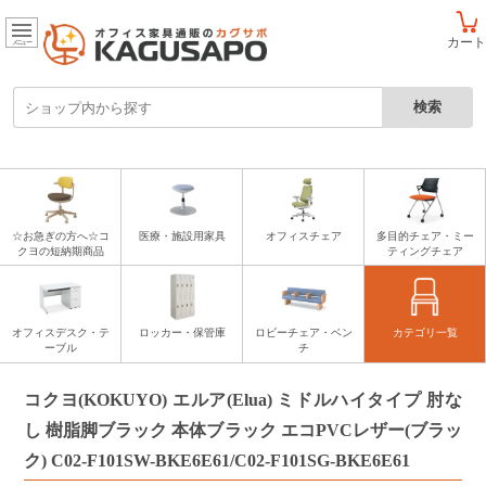
カート
メニュー
☆お急ぎの方へ☆コ
医療・施設用家具
オフィスチェア
多目的チェア・ミー
クヨの短納期商品
ティングチェア
オフィスデスク・テ
ロッカー・保管庫
ロビーチェア・ベン
カテゴリ一覧
ーブル
チ
コクヨ(KOKUYO) エルア(Elua) ミドルハイタイプ 肘な
し 樹脂脚ブラック 本体ブラック エコPVCレザー(ブラッ
ク) C02-F101SW-BKE6E61/C02-F101SG-BKE6E61