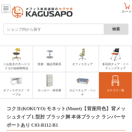
カート
メニュー
☆お急ぎの方へ☆コ
医療・施設用家具
オフィスチェア
多目的チェア・ミー
クヨの短納期商品
ティングチェア
オフィスデスク・テ
ロッカー・保管庫
ロビーチェア・ベン
カテゴリ一覧
ーブル
チ
コクヨ(KOKUYO) モネット(Monet)【背座同色】背メッ
シュタイプ L型肘 ブラック脚 本体ブラック ランバーサ
ポートあり C03-B112-B1