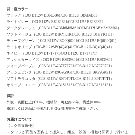
背・座カラー
ブラック（C03-B112W-BB6E6B61/C03-B112U-BB6E6B61）
ライトグレー（C03-B112W-BE2E2E21/C03-B112U-BE2E2E21）
ダークグレージュ（C03-B112W-BM6M6M61/C03-B112U-BM6M6M61）
ソフトべージュ（C03-B112W-B1KYK1K1/C03-B112U-B1KYK1K1）
ディープグリーン（ C03-B112W-BQ6Q6Q61/C03-B112U-BQ6Q6Q61）
ライトオリーブ（C03-B112W-BQ4Q4Q41/C03-B112U-BQ4Q4Q41）
ネイビー（C03-B112W-BT7T7T71/C03-B112U-BT7T7T71）
アッシュターコイズ（C03-B112W-B3939391/C03-B112U-B3939391）
ディープパープル（C03-B112W-B7E7E7E1/C03-B112U-B7E7E7E1）
アッシュピンク（C03-B112W-B9G9G9G1/C03-B112U-B9G9G9G1）
ソフトテラコッタ（C03-B112W-B0T0T0T1/C03-B112U-B0T0T0T1）
オリーブイエロー（C03-B112W-B1S1S1S1/C03-B112U-B1S1S1S1）
保証
外観・表面仕上げ１年、機構部・可動部２年、構造体10年
※詳しくは製品に同梱される取扱説明書をご確認下さい。
お届けについて
【コクヨ直送便】
スタッフが商品を室内まで搬入し、組立・設置・梱包材回収まで行いま