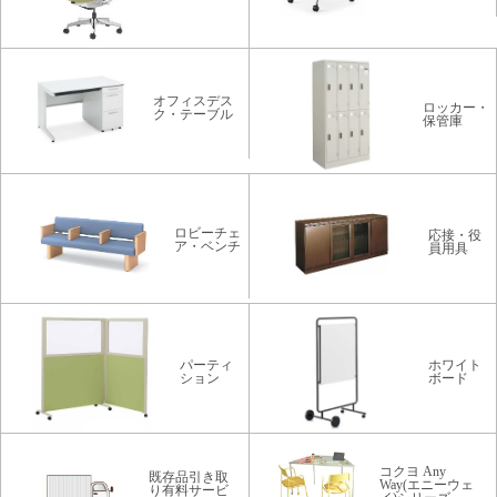
オフィスデス
ロッカー・
ク・テーブル
保管庫
ロビーチェ
応接・役
ア・ベンチ
員用具
パーティ
ホワイト
ション
ボード
コクヨ Any
既存品引き取
Way(エニーウェ
り有料サービ