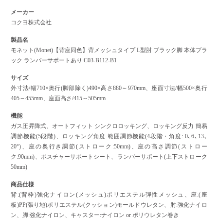
メーカー
コクヨ株式会社
製品名
モネット(Monet)【背座同色】背メッシュタイプ L型肘 ブラック脚 本体ブラ
ック ランバーサポートあり C03-B112-B1
サイズ
外寸法/幅710×奥行(脚部除く)490×高さ880～970mm、座面寸法/幅500×奥行
405～455mm、座面高さ/415～505mm
機能
ガス圧昇降式、オートフィット シンクロロッキング、ロッキング反力 簡易
調節機能(5段階)、ロッキング角度 範囲調節機能(4段階・角度: 0､6､13､
20°)、座の奥行き調節(ストローク:50mm)、座の高さ調節(ストロー
ク:90mm)、ポスチャーサポートシート、ランバーサポート(上下ストローク
50mm)
商品仕様
背:(背枠)強化ナイロン(メッシュ)ポリエステル弾性メッシュ、座:(座
板)PP(張り地)ポリエステル(クッション)モールドウレタン、肘:強化ナイロ
ン、脚:強化ナイロン、キャスター:ナイロン or ポリウレタン巻き