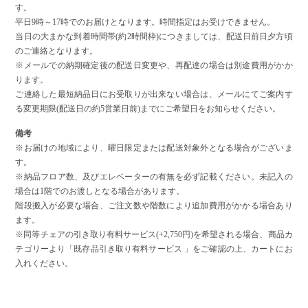
す。
平日9時～17時でのお届けとなります。時間指定はお受けできません。
当日の大まかな到着時間帯(約2時間枠)につきましては、配送日前日夕方頃
のご連絡となります。
※メールでの納期確定後の配送日変更や、再配達の場合は別途費用がかか
ります。
ご連絡した最短納品日にお受取りが出来ない場合は、メールにてご案内す
る変更期限(配送日の約5営業日前)までにご希望日をお知らせください。
備考
※お届けの地域により、曜日限定または配送対象外となる場合がございま
す。
※納品フロア数、及びエレベーターの有無を必ず記載ください。未記入の
場合は1階でのお渡しとなる場合があります。
階段搬入が必要な場合、ご注文数や階数により追加費用がかかる場合あり
ます。
※同等チェアの引き取り有料サービス(+2,750円)を希望される場合、商品カ
テゴリーより「既存品引き取り有料サービス 」をご確認の上、カートにお
入れください。