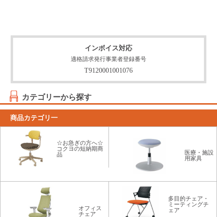
インボイス対応
適格請求発行事業者登録番号
T9120001001076
カテゴリーから探す
商品カテゴリ一
☆お急ぎの方へ☆
コクヨの短納期商
医療・施設
品
用家具
多目的チェア・
ミーティングチ
オフィス
ェア
チェア