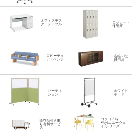
オフィスデス
ロッカー・
ク・テーブル
保管庫
ロビーチェ
応接・役
ア・ベンチ
員用具
パーティ
ホワイト
ション
ボード
コクヨ Any
既存品引き取
Way(エニーウェ
り有料サービ
イ)シリーズ
ス