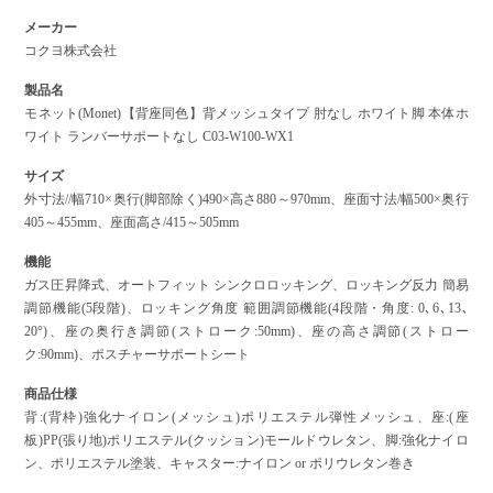
メーカー
コクヨ株式会社
製品名
モネット(Monet)【背座同色】背メッシュタイプ 肘なし ホワイト脚 本体ホ
ワイト ランバーサポートなし C03-W100-WX1
サイズ
外寸法//幅710×奥行(脚部除く)490×高さ880～970mm、座面寸法/幅500×奥行
405～455mm、座面高さ/415～505mm
機能
ガス圧昇降式、オートフィット シンクロロッキング、ロッキング反力 簡易
調節機能(5段階)、ロッキング角度 範囲調節機能(4段階・角度: 0､6､13､
20°)、座の奥行き調節(ストローク:50mm)、座の高さ調節(ストロー
ク:90mm)、ポスチャーサポートシート
商品仕様
背:(背枠)強化ナイロン(メッシュ)ポリエステル弾性メッシュ、座:(座
板)PP(張り地)ポリエステル(クッション)モールドウレタン、脚:強化ナイロ
ン、ポリエステル塗装、キャスター:ナイロン or ポリウレタン巻き