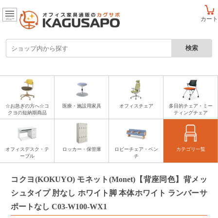
カート
メニュー
☆お急ぎの方へ☆コ
医療・施設用家具
オフィスチェア
多目的チェア・ミー
クヨの短納期商品
ティングチェア
オフィスデスク・テ
ロッカー・保管庫
ロビーチェア・ベン
カテゴリ一覧
ーブル
チ
コクヨ(KOKUYO) モネット(Monet)【背座同色】背メッ
シュタイプ 肘なし ホワイト脚 本体ホワイト ランバーサ
ポートなし C03-W100-WX1