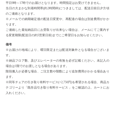
平日9時～17時でのお届けとなります。時間指定はお受けできません。
当日の大まかな到着時間帯(約2時間枠)につきましては、配送日前日夕方頃
のご連絡となります。
※メールでの納期確定後の配送日変更や、再配達の場合は別途費用がかか
ります。
ご連絡した最短納品日にお受取りが出来ない場合は、メールにてご案内す
る変更期限(配送日の約5営業日前)までにご希望日をお知らせください。
備考
※お届けの地域により、曜日限定または配送対象外となる場合がございま
す。
※納品フロア数、及びエレベーターの有無を必ず記載ください。未記入の
場合は1階でのお渡しとなる場合があります。
階段搬入が必要な場合、ご注文数や階数により追加費用がかかる場合あり
ます。
※同等チェアの引き取り有料サービス(+2,750円)を希望される場合、商品カ
テゴリーより「既存品引き取り有料サービス 」をご確認の上、カートにお
入れください。