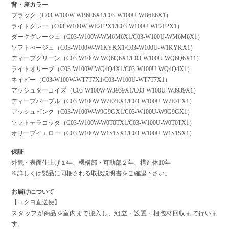
背・座カラー
ブラック（C03-W100W-WB6E6X1/C03-W100U-WB6E6X1）
ライトグレー（C03-W100W-WE2E2X1/C03-W100U-WE2E2X1）
ダークグレージュ（C03-W100W-WM6M6X1/C03-W100U-WM6M6X1）
ソフトべージュ（C03-W100W-W1KYKX1/C03-W100U-W1KYKX1）
ディープグリーン（C03-W100W-WQ6Q6X1/C03-W100U-WQ6Q6X11）
ライトオリーブ（C03-W100W-WQ4Q4X1/C03-W100U-WQ4Q4X1）
ネイビー（C03-W100W-WT7T7X1/C03-W100U-WT7T7X1）
アッシュターコイズ（C03-W100W-W3939X1/C03-W100U-W3939X1）
ディープパープル（C03-W100W-W7E7EX1/C03-W100U-W7E7EX1）
アッシュピンク（C03-W100W-W9G9GX1/C03-W100U-W9G9GX1）
ソフトテラコッタ（C03-W100W-W0T0TX1/C03-W100U-W0T0TX1）
オリーブイエロー（C03-W100W-W1S1SX1/C03-W100U-W1S1SX1）
保証
外観・表面仕上げ１年、機構部・可動部２年、構造体10年
※詳しくは製品に同梱される取扱説明書をご確認下さい。
お届けについて
【コクヨ直送便】
スタッフが商品を室内まで搬入し、組立・設置・梱包材回収まで行いま
す。