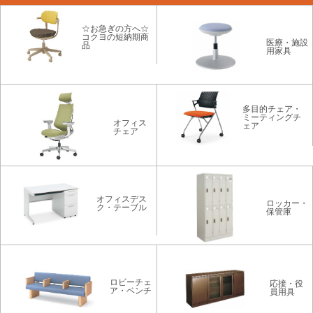
☆お急ぎの方へ☆
コクヨの短納期商
医療・施設
品
用家具
多目的チェア・
ミーティングチ
オフィス
ェア
チェア
オフィスデス
ロッカー・
ク・テーブル
保管庫
ロビーチェ
応接・役
ア・ベンチ
員用具