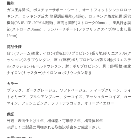
機能
ガス圧昇降式、ポスチャーサポートシート、オートフィットシンクロロッ
キング、ロッキング反力 簡易調節機能(5段階)、ロッキング角度範囲 調節
機能(0°､6°､13°､20°の4段階)、座高さ調節(ストローク90mm）、座奥行き調
節(ストローク50mm）、ランバーサポート(ファブリックタイプ/押し出し量
15mm)
商品仕様
背：(フレーム)強化ナイロン(背板)ポリプロピレン(張り地)ポリエステル(ク
ッション)スラブウレタン、座：(座板)ポリプロピレン(張り地)ポリエステ
ル(クッション)モールドウレタン、肘：ポリプロピレン、脚：(脚羽根)強化
ナイロン(キャスター)ナイロン or ポリウレタン巻き
カラー
ブラック、ダークグレージュ、ソフトベージュ、ディープグリーン、ライ
トオリーブ、プルシアンブルー、ターコイズ、アッシュターコイズ、カー
マイン、アッシュピンク、ソフトテラコッタ、オリーブイエロー
保証
外観・表面仕上げ１年、機構部・可動部２年、構造体10年
※詳しくは製品に同梱される取扱説明書をご確認下さい。