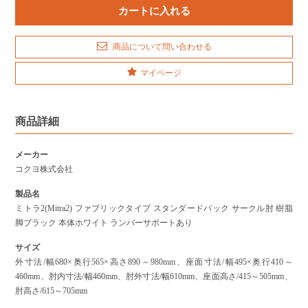
商品について問い合わせる
マイページ
商品詳細
メーカー
コクヨ株式会社
製品名
ミトラ2(Mitra2) ファブリックタイプ スタンダードバック サークル肘 樹脂
脚ブラック 本体ホワイト ランバーサポートあり
サイズ
外寸法/幅680×奥行565×高さ890～980mm、座面寸法/幅495×奥行410～
460mm、肘内寸法/幅460mm、肘外寸法/幅610mm、座面高さ/415～505mm、
肘高さ/615～705mm