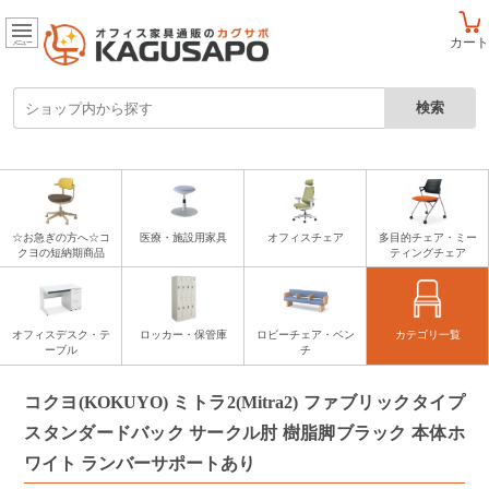
カート
メニュー
☆お急ぎの方へ☆コ
医療・施設用家具
オフィスチェア
多目的チェア・ミー
クヨの短納期商品
ティングチェア
オフィスデスク・テ
ロッカー・保管庫
ロビーチェア・ベン
カテゴリ一覧
ーブル
チ
コクヨ(KOKUYO) ミトラ2(Mitra2) ファブリックタイプ
スタンダードバック サークル肘 樹脂脚ブラック 本体ホ
ワイト ランバーサポートあり