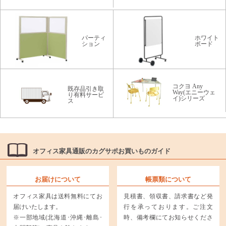
パーティ
ホワイト
ション
ボード
コクヨ Any
既存品引き取
Way(エニーウェ
り有料サービ
イ)シリーズ
ス
オフィス家具通販のカグサポお買いものガイド
お届けについて
帳票類について
オフィス家具は送料無料にてお
見積書、領収書、請求書など発
届けいたします。
行を承っております。ご注文
※一部地域(北海道･沖縄･離島･
時、備考欄にてお知らせくださ