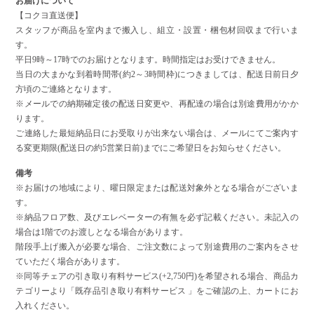
お届けについて
【コクヨ直送便】
スタッフが商品を室内まで搬入し、組立・設置・梱包材回収まで行いま
す。
平日9時～17時でのお届けとなります。時間指定はお受けできません。
当日の大まかな到着時間帯(約2～3時間枠)につきましては、配送日前日夕
方頃のご連絡となります。
※メールでの納期確定後の配送日変更や、再配達の場合は別途費用がかか
ります。
ご連絡した最短納品日にお受取りが出来ない場合は、メールにてご案内す
る変更期限(配送日の約5営業日前)までにご希望日をお知らせください。
備考
※お届けの地域により、曜日限定または配送対象外となる場合がございま
す。
※納品フロア数、及びエレベーターの有無を必ず記載ください。未記入の
場合は1階でのお渡しとなる場合があります。
階段手上げ搬入が必要な場合、ご注文数によって別途費用のご案内をさせ
ていただく場合があります。
※同等チェアの引き取り有料サービス(+2,750円)を希望される場合、商品カ
テゴリーより「既存品引き取り有料サービス 」をご確認の上、カートにお
入れください。