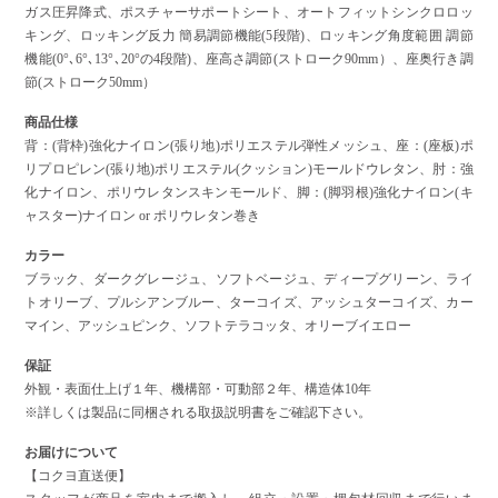
ガス圧昇降式、ポスチャーサポートシート、オートフィットシンクロロッ
キング、ロッキング反力 簡易調節機能(5段階)、ロッキング角度範囲 調節
機能(0°､6°､13°､20°の4段階)、座高さ調節(ストローク90mm）、座奥行き調
節(ストローク50mm）
商品仕様
背：(背枠)強化ナイロン(張り地)ポリエステル弾性メッシュ、座：(座板)ポ
リプロピレン(張り地)ポリエステル(クッション)モールドウレタン、肘：強
化ナイロン、ポリウレタンスキンモールド、脚：(脚羽根)強化ナイロン(キ
ャスター)ナイロン or ポリウレタン巻き
カラー
ブラック、ダークグレージュ、ソフトベージュ、ディープグリーン、ライ
トオリーブ、プルシアンブルー、ターコイズ、アッシュターコイズ、カー
マイン、アッシュピンク、ソフトテラコッタ、オリーブイエロー
保証
外観・表面仕上げ１年、機構部・可動部２年、構造体10年
※詳しくは製品に同梱される取扱説明書をご確認下さい。
お届けについて
【コクヨ直送便】