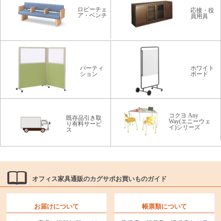
ロビーチェ
応接・役
ア・ベンチ
員用具
パーティ
ホワイト
ション
ボード
コクヨ Any
既存品引き取
Way(エニーウェ
り有料サービ
イ)シリーズ
ス
オフィス家具通販のカグサポお買いものガイド
お届けについて
帳票類について