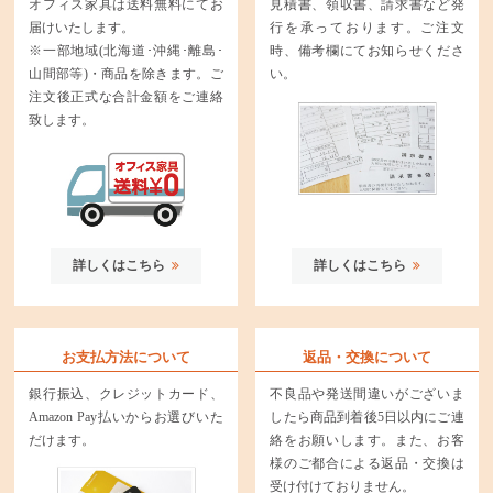
オフィス家具は送料無料にてお
見積書、領収書、請求書など発
届けいたします。
行を承っております。ご注文
※一部地域(北海道･沖縄･離島･
時、備考欄にてお知らせくださ
山間部等)・商品を除きます。ご
い。
注文後正式な合計金額をご連絡
致します。
詳しくはこちら
詳しくはこちら
お支払方法について
返品・交換について
銀行振込、クレジットカード、
不良品や発送間違いがございま
Amazon Pay払いからお選びいた
したら商品到着後5日以内にご連
だけます。
絡をお願いします。また、お客
様のご都合による返品・交換は
受け付けておりません。