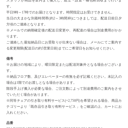
スタッフが商品を室内まで搬入し、組立・設置・梱包材回収まで行いま
す。
平日9時～17時でのお届けとなります。時間指定はお受けできません。
当日の大まかな到着時間帯(約2～3時間枠)につきましては、配送日前日夕
方頃のご連絡となります。
※メールでの納期確定後の配送日変更や、再配達の場合は別途費用がかか
ります。
ご連絡した最短納品日にお受取りが出来ない場合は、メールにてご案内す
る変更期限(配送日の約5営業日前)までにご希望日をお知らせください。
備考
※お届けの地域により、曜日限定または配送対象外となる場合がございま
す。
※納品フロア数、及びエレベーターの有無を必ず記載ください。未記入の
場合は1階でのお渡しとなる場合があります。
階段手上げ搬入が必要な場合、ご注文数によって別途費用のご案内をさせ
ていただく場合があります。
※同等チェアの引き取り有料サービス(+2,750円)を希望される場合、商品カ
テゴリーより「既存品引き取り有料サービス 」をご確認の上、カートにお
入れください。
品番