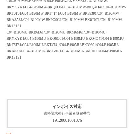
C04-B190MW-BKB6E61/C04-B190MW-BKM6M61/C04-B190MW-
BKYKYK1/C04-B190MW-BKQ6Q61/C04-B190MW-BKQ4Q41/C04-B190MW-
BKT6T61/C04-B190MW-BKT4T41/C04-B190MW-BK39391/C04-B190MW-
BKA8A81/C04-B190MW-BK9G9G1/C04-B190MW-BK0T0T1/C04-B190MW-
BK1S1S1
C04-B190MU-BKB6E61/C04-B190MU-BKM6M61/C04-B190MU-
BKYKYK1/C04-B190MU-BKQ6Q61/C04-B190MU-BKQ4Q41/C04-B190MU-
BKT6T61/C04-B190MU-BKT4T41/C04-B190MU-BK39391/C04-B190MU-
BKA8A81/C04-B190MU-BK9G9G1/C04-B190MU-BK0T0T1/C04-B190MU-
BK1S1S1
インボイス対応
適格請求発行事業者登録番号
T9120001001076