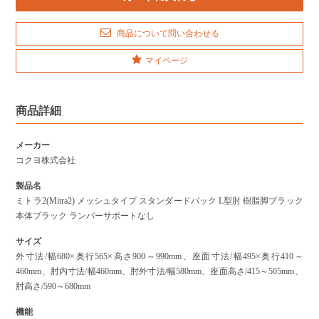
商品について問い合わせる
マイページ
商品詳細
メーカー
コクヨ株式会社
製品名
ミトラ2(Mitra2) メッシュタイプ スタンダードバック L型肘 樹脂脚ブラック
本体ブラック ランバーサポートなし
サイズ
外寸法/幅680×奥行565×高さ900～990mm、座面寸法/幅495×奥行410～
460mm、肘内寸法/幅460mm、肘外寸法/幅580mm、座面高さ/415～505mm、
肘高さ/590～680mm
機能