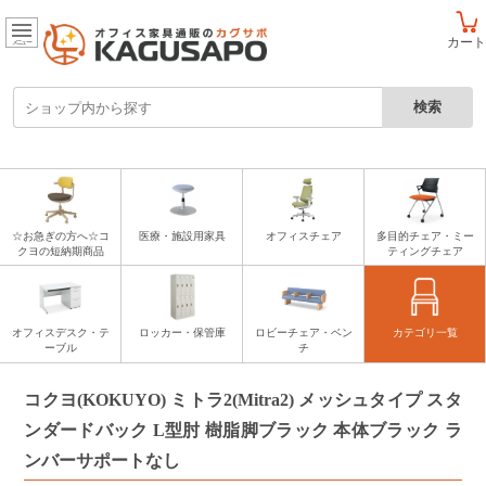
カート
メニュー
☆お急ぎの方へ☆コ
医療・施設用家具
オフィスチェア
多目的チェア・ミー
クヨの短納期商品
ティングチェア
オフィスデスク・テ
ロッカー・保管庫
ロビーチェア・ベン
カテゴリ一覧
ーブル
チ
コクヨ(KOKUYO) ミトラ2(Mitra2) メッシュタイプ スタ
ンダードバック L型肘 樹脂脚ブラック 本体ブラック ラ
ンバーサポートなし