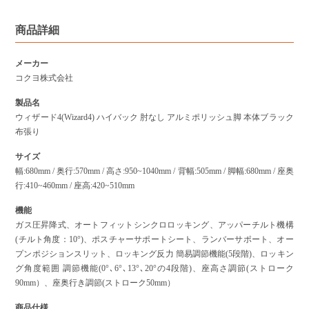
商品詳細
メーカー
コクヨ株式会社
製品名
ウィザード4(Wizard4) ハイバック 肘なし アルミポリッシュ脚 本体ブラック
布張り
サイズ
幅:680mm / 奥行:570mm / 高さ:950~1040mm / 背幅:505mm / 脚幅:680mm / 座奥
行:410~460mm / 座高:420~510mm
機能
ガス圧昇降式、オートフィットシンクロロッキング、アッパーチルト機構
(チルト角度：10°)、ポスチャーサポートシート、ランバーサポート、オー
プンポジションスリット、ロッキング反力 簡易調節機能(5段階)、ロッキン
グ角度範囲 調節機能(0°､6°､13°､20°の4段階)、座高さ調節(ストローク
90mm）、座奥行き調節(ストローク50mm）
商品仕様