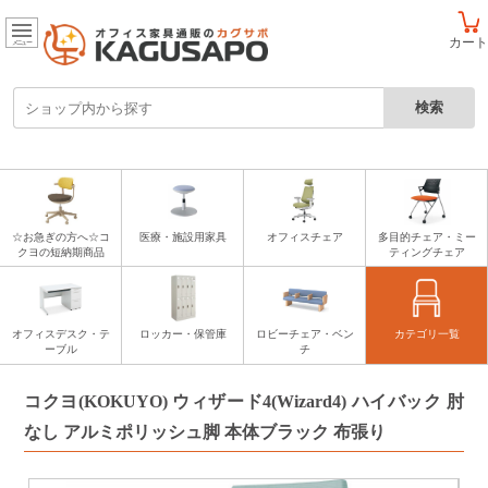
カート
メニュー
☆お急ぎの方へ☆コ
医療・施設用家具
オフィスチェア
多目的チェア・ミー
クヨの短納期商品
ティングチェア
オフィスデスク・テ
ロッカー・保管庫
ロビーチェア・ベン
カテゴリ一覧
ーブル
チ
コクヨ(KOKUYO) ウィザード4(Wizard4) ハイバック 肘
なし アルミポリッシュ脚 本体ブラック 布張り