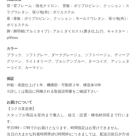
背 / 背フレーム：強化ナイロン、 背板：ポリプロピレン、クッション：ス
ラブウレタン、張り地(布)：ポリエステル
座 / 座板：ポリプロピレン、クッション：モールドウレタン、張り地(布)：
ポリエステル
脚 / 脚羽根(アルミタイプ)：アルミダイカスト(磨き仕上げ)、キャスター：
φ60mm
カラー
ブラック、ソフトグレー、ダークグレージュ、ソフトベージュ、ディープ
グリーン、ライトオリーブ、プルシアンブルー、ターコイズ、アッシュタ
ーコイズ、カーマイン
保証
外観・表面仕上げ１年、機構部・可動部２年、構造体10年
※詳しくは製品に同梱される取扱説明書をご確認下さい
お届けについて
【コクヨ直送便】
スタッフが商品を室内まで搬入し、組立・設置・梱包材回収まで行いま
す。
平日9時～17時でのお届けとなります。時間指定はお受けできません。
当日の大まかな到着時間帯(約2時間枠)につきましては、配送日前日夕方頃