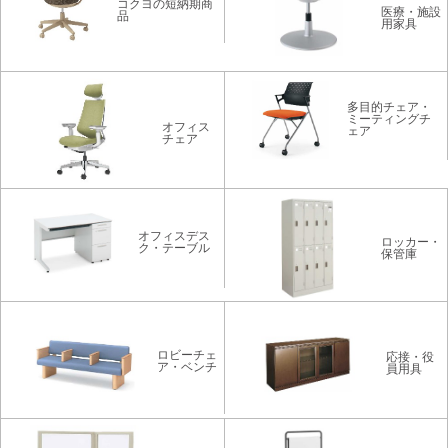
コクヨの短納期商
医療・施設
品
用家具
多目的チェア・
ミーティングチ
オフィス
ェア
チェア
オフィスデス
ロッカー・
ク・テーブル
保管庫
ロビーチェ
応接・役
ア・ベンチ
員用具