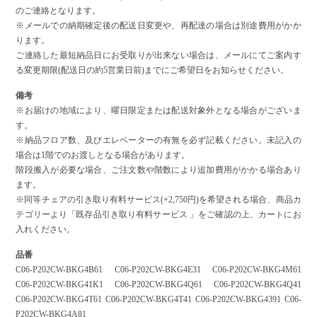
のご連絡となります。
※メールでの納期確定後の配送日変更や、再配達の場合は別途費用がかか
ります。
ご連絡した最短納品日にお受取りが出来ない場合は、メールにてご案内す
る変更期限(配送日の約5営業日前)までにご希望日をお知らせください。
備考
※お届けの地域により、曜日限定または配送対象外となる場合がございま
す。
※納品フロア数、及びエレベーターの有無を必ず記載ください。未記入の
場合は1階でのお渡しとなる場合があります。
階段搬入が必要な場合、ご注文数や階数により追加費用がかかる場合あり
ます。
※同等チェアの引き取り有料サービス(+2,750円)を希望される場合、商品カ
テゴリーより「既存品引き取り有料サービス 」をご確認の上、カートにお
入れください。
品番
C06-P202CW-BKG4B61 C06-P202CW-BKG4E31 C06-P202CW-BKG4M61
C06-P202CW-BKG41K1 C06-P202CW-BKG4Q61 C06-P202CW-BKG4Q41
C06-P202CW-BKG4T61 C06-P202CW-BKG4T41 C06-P202CW-BKG4391 C06-
P202CW-BKG4A81