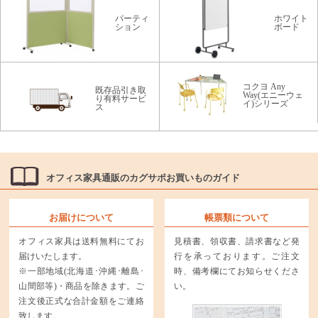
パーティ
ホワイト
ション
ボード
コクヨ Any
既存品引き取
Way(エニーウェ
り有料サービ
イ)シリーズ
ス
オフィス家具通販のカグサポお買いものガイド
お届けについて
帳票類について
オフィス家具は送料無料にてお
見積書、領収書、請求書など発
届けいたします。
行を承っております。ご注文
※一部地域(北海道･沖縄･離島･
時、備考欄にてお知らせくださ
山間部等)・商品を除きます。ご
い。
注文後正式な合計金額をご連絡
致します。