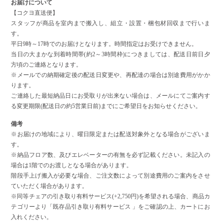
お届けについて
【コクヨ直送便】
スタッフが商品を室内まで搬入し、組立・設置・梱包材回収まで行いま
す。
平日9時～17時でのお届けとなります。時間指定はお受けできません。
当日の大まかな到着時間帯(約2～3時間枠)につきましては、配送日前日夕
方頃のご連絡となります。
※メールでの納期確定後の配送日変更や、再配達の場合は別途費用がかか
ります。
ご連絡した最短納品日にお受取りが出来ない場合は、メールにてご案内す
る変更期限(配送日の約5営業日前)までにご希望日をお知らせください。
備考
※お届けの地域により、曜日限定または配送対象外となる場合がございま
す。
※納品フロア数、及びエレベーターの有無を必ず記載ください。未記入の
場合は1階でのお渡しとなる場合があります。
階段手上げ搬入が必要な場合、ご注文数によって別途費用のご案内をさせ
ていただく場合があります。
※同等チェアの引き取り有料サービス(+2,750円)を希望される場合、商品カ
テゴリーより「既存品引き取り有料サービス 」をご確認の上、カートにお
入れください。