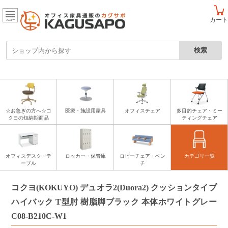
カート
メニュー
☆お急ぎの方へ☆コ
医療・施設用家具
オフィスチェア
多目的チェア・ミー
クヨの短納期商品
ティングチェア
オフィスデスク・テ
ロッカー・保管庫
ロビーチェア・ベン
カテゴリ一覧
ーブル
チ
コクヨ(KOKUYO) デュオラ2(Duora2) クッションタイプ
ハイバック T型肘 樹脂脚ブラック 本体ホワイトグレー
C08-B210C-W1