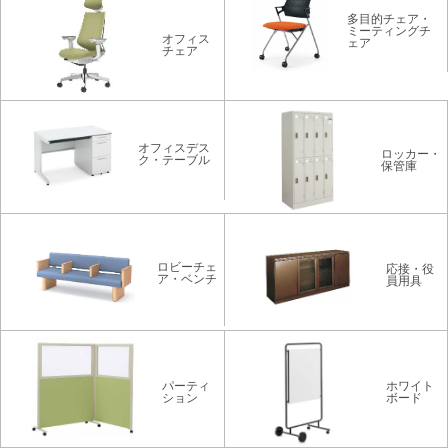
多目的チェア・
ミーティングチ
オフィス
ェア
チェア
オフィスデス
ロッカー・
ク・テーブル
保管庫
ロビーチェ
応接・役
ア・ベンチ
員用具
パーティ
ホワイト
ション
ボード