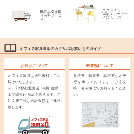
コクヨ Any
既存品引き取
Way(エニーウェ
り有料サービ
イ)シリーズ
ス
オフィス家具通販のカグサポお買いものガイド
お届けについて
帳票類について
オフィス家具は送料無料にてお
見積書、領収書、請求書など発
届けいたします。
行を承っております。ご注文
※一部地域(北海道･沖縄･離島･
時、備考欄にてお知らせくださ
山間部等)・商品を除きます。ご
い。
注文後正式な合計金額をご連絡
致します。