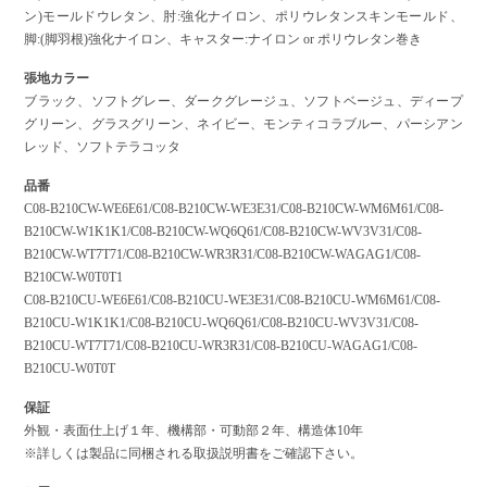
ン)モールドウレタン、肘:強化ナイロン、ポリウレタンスキンモールド、
脚:(脚羽根)強化ナイロン、キャスター:ナイロン or ポリウレタン巻き
張地カラー
ブラック、ソフトグレー、ダークグレージュ、ソフトベージュ、ディープ
グリーン、グラスグリーン、ネイビー、モンティコラブルー、パーシアン
レッド、ソフトテラコッタ
品番
C08-B210CW-WE6E61/C08-B210CW-WE3E31/C08-B210CW-WM6M61/C08-
B210CW-W1K1K1/C08-B210CW-WQ6Q61/C08-B210CW-WV3V31/C08-
B210CW-WT7T71/C08-B210CW-WR3R31/C08-B210CW-WAGAG1/C08-
B210CW-W0T0T1
C08-B210CU-WE6E61/C08-B210CU-WE3E31/C08-B210CU-WM6M61/C08-
B210CU-W1K1K1/C08-B210CU-WQ6Q61/C08-B210CU-WV3V31/C08-
B210CU-WT7T71/C08-B210CU-WR3R31/C08-B210CU-WAGAG1/C08-
B210CU-W0T0T
保証
外観・表面仕上げ１年、機構部・可動部２年、構造体10年
※詳しくは製品に同梱される取扱説明書をご確認下さい。