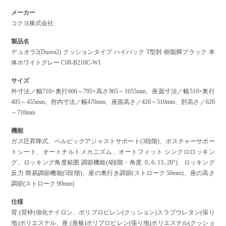
メーカー
コクヨ株式会社
製品名
デュオラ2(Duora2) クッションタイプ ハイバック T型肘 樹脂脚ブラック 本
体ホワイトグレー C08-B210C-W1
サイズ
外寸法／幅710×奥行600～795×高さ965～1055mm、座面寸法／幅510×奥行
405～455mm、肘内寸法／幅470mm、座面高さ／420～510mm、肘高さ／620
～710mm
機能
ガス圧昇降式、ペルビックアジャストサポート(3段階)、ポスチャーサポー
トシート、オートチルトメカニズム、オートフィット シンクロロッキン
グ、ロッキング角度範囲 調節機能(4段階・角度: 0､6､13､20°)、ロッキング
反力 簡易調節機能(5段階)、座の奥行き調節(ストローク:50mm)、座の高さ
調節(ストローク:90mm)
仕様
背:(背枠)強化ナイロン、ポリプロピレン(クッション)スラブウレタン(張り
地)ポリエステル、座:(座板)ポリプロピレン(張り地)ポリエステル(クッショ