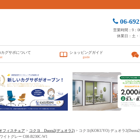
06-692
営業時間：9：00 
休業日：土・
のカグサポについて
ショッピングガイド
ut
guide
オフィスチェア
>
コクヨ Duora2(デュオラ2)
> コクヨ(KOKUYO) デュオラ2(Du
イトグレー C08-B230C-W1