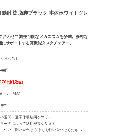
ック 可動肘 樹脂脚ブラック 本体ホワイトグレ
に合わせて調整可能なメカニズムを搭載。多様な
適にサポートする高機能タスクチェアー。
-B230C-W1
700
円
,570円(税込)
5ポイント進呈
料無料
～5週間（夏季休暇期間を除く）
カラー等によって納期が異なります
について問い合わせる よりお問い合わせください