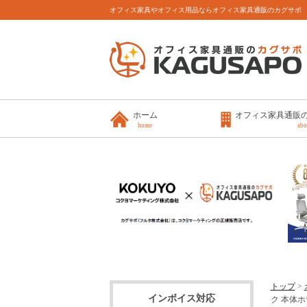
オフィス家具やオフィス用品ならオフィス家具通販のカグサポ
ホーム
オフィス家具通販
home
abo
トップ
>
インボイス対応
ク 本体ホワ