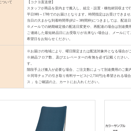
について
【コクヨ直送便】
スタッフが商品を室内まで搬入し、組立・設置・梱包材回収まで
平日9時～17時でのお届けとなります。時間指定はお受けできませ
当日の大まかな到着時間帯(約2～3時間枠)につきましては、配送
※メールでの納期確定後の配送日変更や、再配達の場合は別途費
ご連絡した最短納品日にお受取りが出来ない場合は、メールにてご
希望日をお知らせください。
※お届けの地域により、曜日限定または配送対象外となる場合が
※納品フロア数、及びエレベーターの有無を必ず記載ください。
す。
階段手上げ搬入が必要な場合、ご注文数によって別途費用のご案
※同等チェアの引き取り有料サービス(+2,750円)を希望される
ス 」をご確認の上、カートにお入れください。