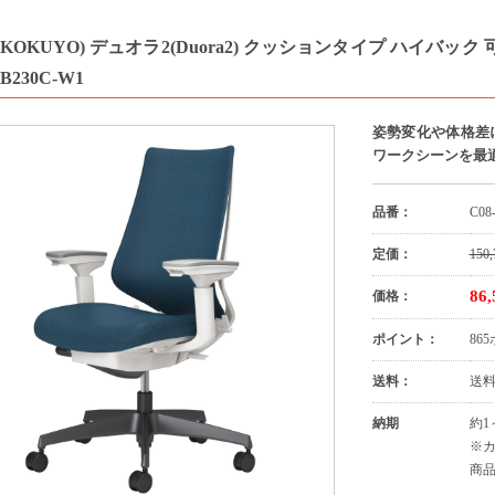
KOKUYO) デュオラ2(Duora2) クッションタイプ ハイバ
-B230C-W1
姿勢変化や体格差
ワークシーンを最
品番：
C08
定価：
150,
86
価格：
ポイント：
86
送料：
送
納期
約1
※
商品