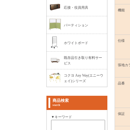
応接・役員用具
機能
パーティション
仕様
ホワイトボード
既存品引き取り有料サー
ビス
張地カ
コクヨ Any Way(エニーウ
ェイ)シリーズ
品番
商品検索
search
保証
▼キーワード