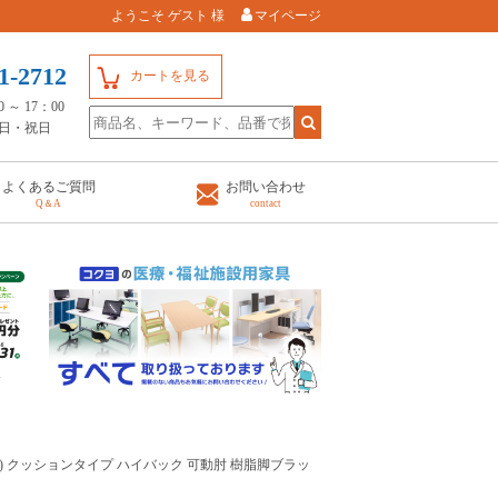
ようこそ ゲスト 様
マイページ
1-2712
カートを見る
～ 17：00
日・祝日
よくあるご質問
お問い合わせ
Q＆A
contact
ora2) クッションタイプ ハイバック 可動肘 樹脂脚ブラッ