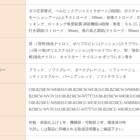
ガス圧昇降式、ペルビックアジャストサポート(3段階)、ポスチャ
モーションアーム(上下ストローク：100mm・前後ストローク：65
ッキング、ロッキング角度範囲 調節機能(4段階・角度： 0､6､13､
行き調節(ストローク：50mm)、座の高さ調節(ストローク：90mm)
背：(背枠)強化ナイロン、ポリプロピレン(クッション)スラブウレ
ン(張り地)ポリエステル(クッション)モールドウレタン、肘：強
根)強化ナイロン、キャスター：ナイロン or ポリウレタン巻き
ラー
ブラック、ソフトグレー、ダークグレージュ、ソフトベージュ、
ンティコラブルー、パーシアンレッド、ソフトテラコッタ
C08-B230CW-WE6E61/C08-B230CW-WE3E31/C08-B230CW-WM6M61
B230CW-WV3V31/C08-B230CW-WT7T71/C08-B230CW-WR3R31/C0
C08-B230CU-WE6E61/C08-B230CU-WE3E31/C08-B230CU-WM6M61
B230CU-WV3V31/C08-B230CU-WT7T71/C08-B230CU-WR3R31/C0
外観・表面仕上げ１年、機構部・可動部２年、構造体10年
※詳しくは製品に同梱される取扱説明書をご確認下さい。