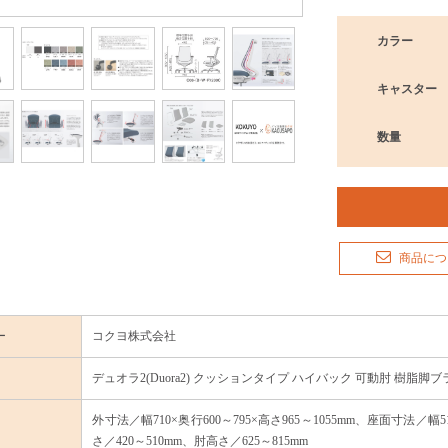
カラー
キャスター
数量
商品につ
ー
コクヨ株式会社
デュオラ2(Duora2) クッションタイプ ハイバック 可動肘 樹脂脚ブラ
外寸法／幅710×奥行600～795×高さ965～1055mm、座面寸法／幅
さ／420～510mm、肘高さ／625～815mm