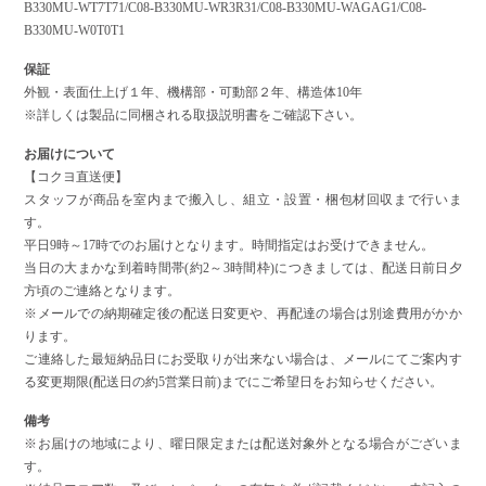
B330MU-WT7T71/C08-B330MU-WR3R31/C08-B330MU-WAGAG1/C08-
B330MU-W0T0T1
保証
外観・表面仕上げ１年、機構部・可動部２年、構造体10年
※詳しくは製品に同梱される取扱説明書をご確認下さい。
お届けについて
【コクヨ直送便】
スタッフが商品を室内まで搬入し、組立・設置・梱包材回収まで行いま
す。
平日9時～17時でのお届けとなります。時間指定はお受けできません。
当日の大まかな到着時間帯(約2～3時間枠)につきましては、配送日前日夕
方頃のご連絡となります。
※メールでの納期確定後の配送日変更や、再配達の場合は別途費用がかか
ります。
ご連絡した最短納品日にお受取りが出来ない場合は、メールにてご案内す
る変更期限(配送日の約5営業日前)までにご希望日をお知らせください。
備考
※お届けの地域により、曜日限定または配送対象外となる場合がございま
す。