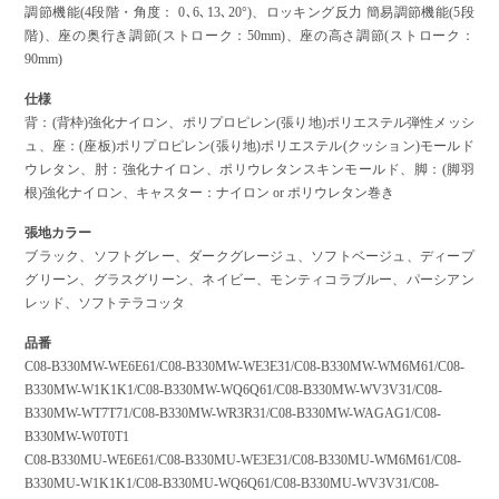
調節機能(4段階・角度： 0､6､13､20°)、ロッキング反力 簡易調節機能(5段
階)、座の奥行き調節(ストローク：50mm)、座の高さ調節(ストローク：
90mm)
仕様
背：(背枠)強化ナイロン、ポリプロピレン(張り地)ポリエステル弾性メッシ
ュ、座：(座板)ポリプロピレン(張り地)ポリエステル(クッション)モールド
ウレタン、肘：強化ナイロン、ポリウレタンスキンモールド、脚：(脚羽
根)強化ナイロン、キャスター：ナイロン or ポリウレタン巻き
張地カラー
ブラック、ソフトグレー、ダークグレージュ、ソフトベージュ、ディープ
グリーン、グラスグリーン、ネイビー、モンティコラブルー、パーシアン
レッド、ソフトテラコッタ
品番
C08-B330MW-WE6E61/C08-B330MW-WE3E31/C08-B330MW-WM6M61/C08-
B330MW-W1K1K1/C08-B330MW-WQ6Q61/C08-B330MW-WV3V31/C08-
B330MW-WT7T71/C08-B330MW-WR3R31/C08-B330MW-WAGAG1/C08-
B330MW-W0T0T1
C08-B330MU-WE6E61/C08-B330MU-WE3E31/C08-B330MU-WM6M61/C08-
B330MU-W1K1K1/C08-B330MU-WQ6Q61/C08-B330MU-WV3V31/C08-