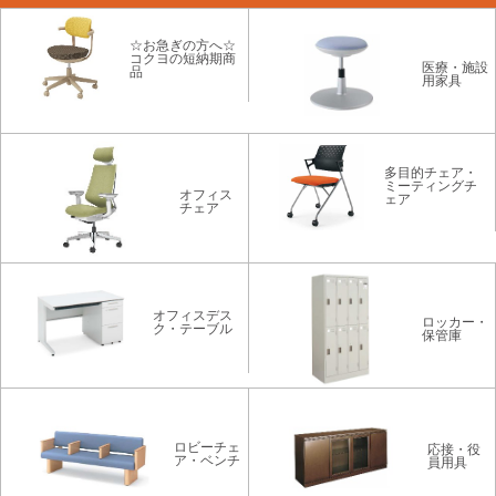
☆お急ぎの方へ☆
コクヨの短納期商
医療・施設
品
用家具
多目的チェア・
ミーティングチ
オフィス
ェア
チェア
オフィスデス
ロッカー・
ク・テーブル
保管庫
ロビーチェ
応接・役
ア・ベンチ
員用具