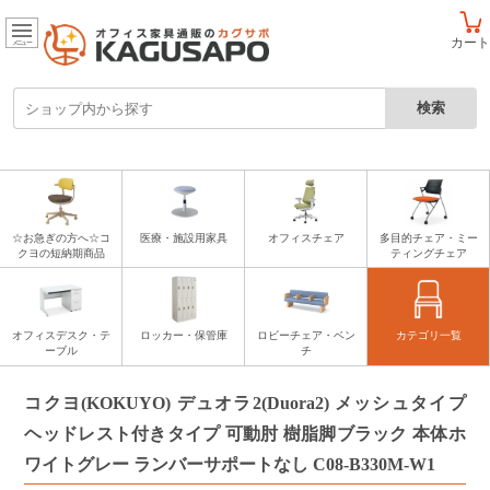
カート
メニュー
☆お急ぎの方へ☆コ
医療・施設用家具
オフィスチェア
多目的チェア・ミー
クヨの短納期商品
ティングチェア
オフィスデスク・テ
ロッカー・保管庫
ロビーチェア・ベン
カテゴリ一覧
ーブル
チ
コクヨ(KOKUYO) デュオラ2(Duora2) メッシュタイプ
ヘッドレスト付きタイプ 可動肘 樹脂脚ブラック 本体ホ
ワイトグレー ランバーサポートなし C08-B330M-W1