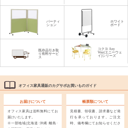
パーティ
ホワイト
ション
ボード
コクヨ Any
既存品引き取
Way(エニーウェ
り有料サービ
イ)シリーズ
ス
オフィス家具通販のカグサポお買いものガイド
お届けについて
帳票類について
オフィス家具は送料無料にてお
見積書、領収書、請求書など発
届けいたします。
行を承っております。ご注文
※一部地域(北海道･沖縄･離島･
時、備考欄にてお知らせくださ