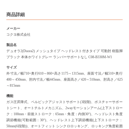
商品詳細
メーカー
コクヨ株式会社
製品名
デュオラ2(Duora2) メッシュタイプ ヘッドレスト付きタイプ 可動肘 樹脂脚
ブラック 本体ホワイトグレー ランバーサポートなし C08-B330M-W1
サイズ
外寸法／幅710×奥行610～860×高さ1175～1315mm、座面寸法／幅510×奥行
400～450mm、肘内寸法／幅445mm、座面高さ／420～510mm、肘高さ／625
～815mm
機能
ガス圧昇降式、ペルビックアジャストサポート(3段階)、ポスチャーサポー
トシート、オートチルトメカニズム、2wayモーションアーム(上下ストロー
ク：100mm・前後ストローク：65mm・角度：内側30°)、ヘッドレスト角度
調節機能(可動範囲：30°)、ヘッドレスト上下調節機能(上下ストローク：
50mm(6段階))、オートフィット シンクロロッキング、ロッキング角度範囲