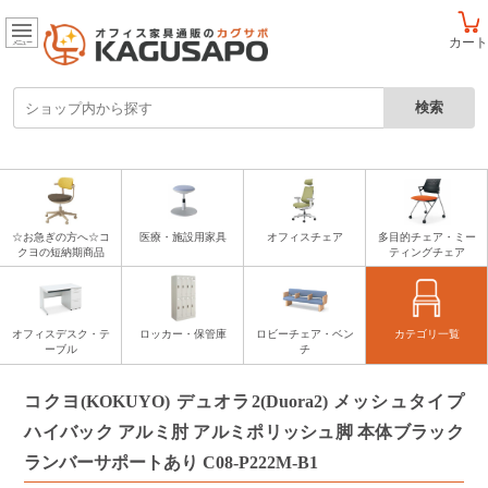
カート
メニュー
☆お急ぎの方へ☆コ
医療・施設用家具
オフィスチェア
多目的チェア・ミー
クヨの短納期商品
ティングチェア
オフィスデスク・テ
ロッカー・保管庫
ロビーチェア・ベン
カテゴリ一覧
ーブル
チ
コクヨ(KOKUYO) デュオラ2(Duora2) メッシュタイプ
ハイバック アルミ肘 アルミポリッシュ脚 本体ブラック
ランバーサポートあり C08-P222M-B1