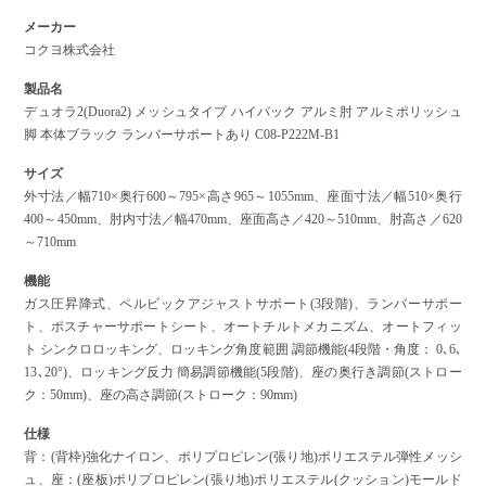
メーカー
コクヨ株式会社
製品名
デュオラ2(Duora2) メッシュタイプ ハイバック アルミ肘 アルミポリッシュ
脚 本体ブラック ランバーサポートあり C08-P222M-B1
サイズ
外寸法／幅710×奥行600～795×高さ965～1055mm、座面寸法／幅510×奥行
400～450mm、肘内寸法／幅470mm、座面高さ／420～510mm、肘高さ／620
～710mm
機能
ガス圧昇降式、ペルビックアジャストサポート(3段階)、ランバーサポー
ト、ポスチャーサポートシート、オートチルトメカニズム、オートフィッ
ト シンクロロッキング、ロッキング角度範囲 調節機能(4段階・角度： 0､6､
13､20°)、ロッキング反力 簡易調節機能(5段階)、座の奥行き調節(ストロー
ク：50mm)、座の高さ調節(ストローク：90mm)
仕様
背：(背枠)強化ナイロン、ポリプロピレン(張り地)ポリエステル弾性メッシ
ュ、座：(座板)ポリプロピレン(張り地)ポリエステル(クッション)モールド