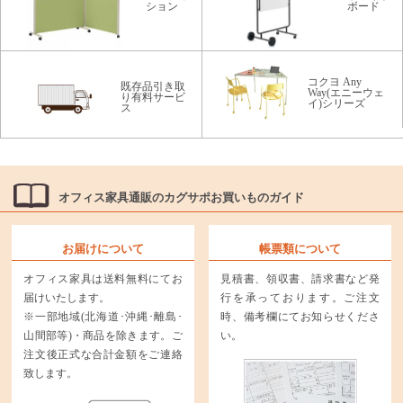
ション
ボード
コクヨ Any
既存品引き取
Way(エニーウェ
り有料サービ
イ)シリーズ
ス
オフィス家具通販のカグサポお買いものガイド
お届けについて
帳票類について
オフィス家具は送料無料にてお
見積書、領収書、請求書など発
届けいたします。
行を承っております。ご注文
※一部地域(北海道･沖縄･離島･
時、備考欄にてお知らせくださ
山間部等)・商品を除きます。ご
い。
注文後正式な合計金額をご連絡
致します。