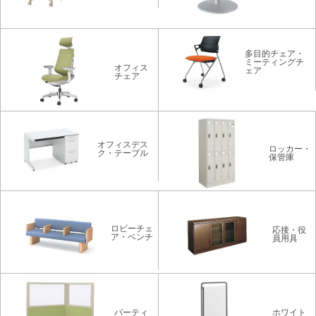
多目的チェア・
ミーティングチ
オフィス
ェア
チェア
オフィスデス
ロッカー・
ク・テーブル
保管庫
ロビーチェ
応接・役
ア・ベンチ
員用具
パーティ
ホワイト