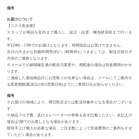
備考
お届けについて
【コクヨ直送便】
スタッフが商品を室内まで搬入し、組立・設置・梱包材回収まで行いま
す。
平日9時～17時でのお届けとなります。時間指定はお受けできません。
当日の大まかな到着時間帯(約2～3時間枠)につきましては、配送日前日夕
方頃のご連絡となります。
※メールでの納期確定後の配送日変更や、再配達の場合は別途費用がかか
ります。
ご連絡した最短納品日にお受取りが出来ない場合は、メールにてご案内す
る変更期限(配送日の約5営業日前)までにご希望日をお知らせください。
備考
※お届けの地域により、曜日限定または配送対象外となる場合がございま
す。
※納品フロア数、及びエレベーターの有無を必ず記載ください。未記入の
場合は1階でのお渡しとなる場合があります。
階段手上げ搬入が必要な場合、ご注文数によって別途費用のご案内をさせ
ていただく場合があります。