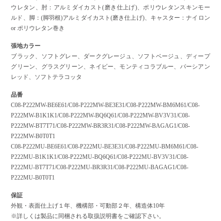
ウレタン、肘：アルミダイカスト(磨き仕上げ)、ポリウレタンスキンモー
ルド、脚：(脚羽根)アルミダイカスト(磨き仕上げ)、キャスター：ナイロン
or ポリウレタン巻き
張地カラー
ブラック、ソフトグレー、ダークグレージュ、ソフトベージュ、ディープ
グリーン、グラスグリーン、ネイビー、モンティコラブルー、パーシアン
レッド、ソフトテラコッタ
品番
C08-P222MW-BE6E61/C08-P222MW-BE3E31/C08-P222MW-BM6M61/C08-
P222MW-B1K1K1/C08-P222MW-BQ6Q61/C08-P222MW-BV3V31/C08-
P222MW-BT7T71/C08-P222MW-BR3R31/C08-P222MW-BAGAG1/C08-
P222MW-B0T0T1
C08-P222MU-BE6E61/C08-P222MU-BE3E31/C08-P222MU-BM6M61/C08-
P222MU-B1K1K1/C08-P222MU-BQ6Q61/C08-P222MU-BV3V31/C08-
P222MU-BT7T71/C08-P222MU-BR3R31/C08-P222MU-BAGAG1/C08-
P222MU-B0T0T1
保証
外観・表面仕上げ１年、機構部・可動部２年、構造体10年
※詳しくは製品に同梱される取扱説明書をご確認下さい。