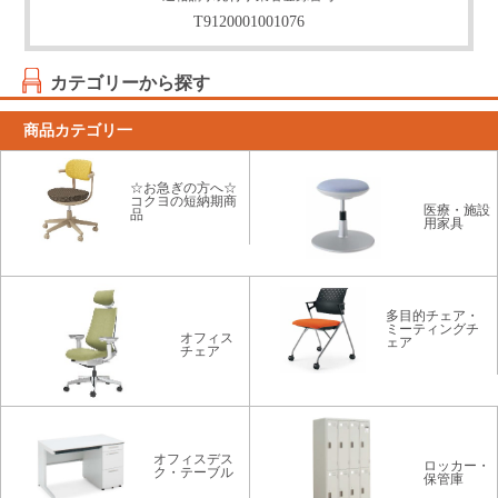
T9120001001076
カテゴリーから探す
商品カテゴリ一
☆お急ぎの方へ☆
コクヨの短納期商
医療・施設
品
用家具
多目的チェア・
ミーティングチ
オフィス
ェア
チェア
オフィスデス
ロッカー・
ク・テーブル
保管庫