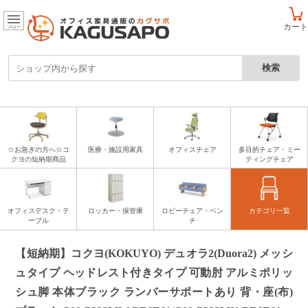
カート
メニュー
☆お急ぎの方へ☆コ
医療・施設用家具
オフィスチェア
多目的チェア・ミー
クヨの短納期商品
ティングチェア
オフィスデスク・テ
ロッカー・保管庫
ロビーチェア・ベン
カテゴリ一覧
ーブル
チ
【短納期】コクヨ(KOKUYO) デュオラ2(Duora2) メッシ
ュタイプ ヘッドレスト付きタイプ 可動肘 アルミポリッ
シュ脚 本体ブラック ランバーサポートあり 背・座(布)