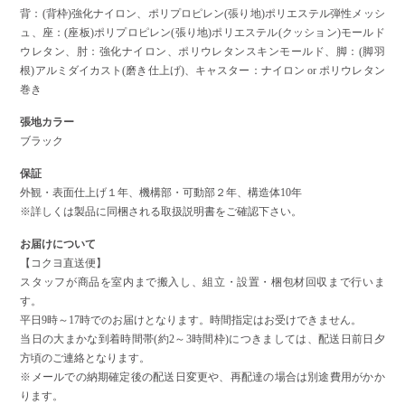
背：(背枠)強化ナイロン、ポリプロピレン(張り地)ポリエステル弾性メッシ
ュ、座：(座板)ポリプロピレン(張り地)ポリエステル(クッション)モールド
ウレタン、肘：強化ナイロン、ポリウレタンスキンモールド、脚：(脚羽
根)アルミダイカスト(磨き仕上げ)、キャスター：ナイロン or ポリウレタン
巻き
張地カラー
ブラック
保証
外観・表面仕上げ１年、機構部・可動部２年、構造体10年
※詳しくは製品に同梱される取扱説明書をご確認下さい。
お届けについて
【コクヨ直送便】
スタッフが商品を室内まで搬入し、組立・設置・梱包材回収まで行いま
す。
平日9時～17時でのお届けとなります。時間指定はお受けできません。
当日の大まかな到着時間帯(約2～3時間枠)につきましては、配送日前日夕
方頃のご連絡となります。
※メールでの納期確定後の配送日変更や、再配達の場合は別途費用がかか
ります。