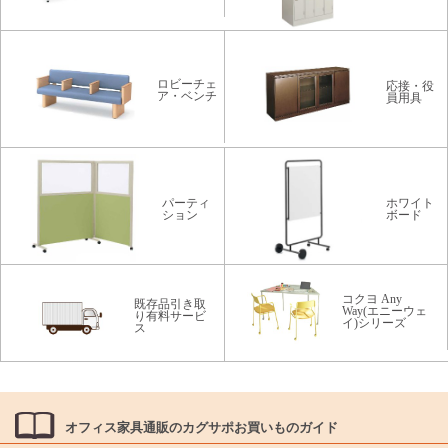
ロビーチェ
応接・役
ア・ベンチ
員用具
パーティ
ホワイト
ション
ボード
コクヨ Any
既存品引き取
Way(エニーウェ
り有料サービ
イ)シリーズ
ス
オフィス家具通販のカグサポお買いものガイド