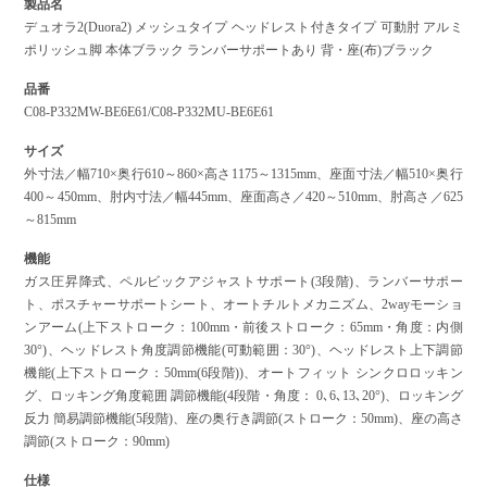
製品名
デュオラ2(Duora2) メッシュタイプ ヘッドレスト付きタイプ 可動肘 アルミ
ポリッシュ脚 本体ブラック ランバーサポートあり 背・座(布)ブラック
品番
C08-P332MW-BE6E61/C08-P332MU-BE6E61
サイズ
外寸法／幅710×奥行610～860×高さ1175～1315mm、座面寸法／幅510×奥行
400～450mm、肘内寸法／幅445mm、座面高さ／420～510mm、肘高さ／625
～815mm
機能
ガス圧昇降式、ペルビックアジャストサポート(3段階)、ランバーサポー
ト、ポスチャーサポートシート、オートチルトメカニズム、2wayモーショ
ンアーム(上下ストローク：100mm・前後ストローク：65mm・角度：内側
30°)、ヘッドレスト角度調節機能(可動範囲：30°)、ヘッドレスト上下調節
機能(上下ストローク：50mm(6段階))、オートフィット シンクロロッキン
グ、ロッキング角度範囲 調節機能(4段階・角度： 0､6､13､20°)、ロッキング
反力 簡易調節機能(5段階)、座の奥行き調節(ストローク：50mm)、座の高さ
調節(ストローク：90mm)
仕様