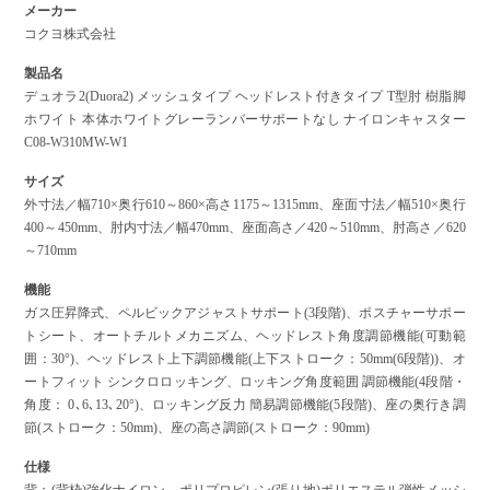
メーカー
コクヨ株式会社
製品名
デュオラ2(Duora2) メッシュタイプ ヘッドレスト付きタイプ T型肘 樹脂脚
ホワイト 本体ホワイトグレーランバーサポートなし ナイロンキャスター
C08-W310MW-W1
サイズ
外寸法／幅710×奥行610～860×高さ1175～1315mm、座面寸法／幅510×奥行
400～450mm、肘内寸法／幅470mm、座面高さ／420～510mm、肘高さ／620
～710mm
機能
ガス圧昇降式、ペルビックアジャストサポート(3段階)、ポスチャーサポー
トシート、オートチルトメカニズム、ヘッドレスト角度調節機能(可動範
囲：30°)、ヘッドレスト上下調節機能(上下ストローク：50mm(6段階))、オ
ートフィット シンクロロッキング、ロッキング角度範囲 調節機能(4段階・
角度： 0､6､13､20°)、ロッキング反力 簡易調節機能(5段階)、座の奥行き調
節(ストローク：50mm)、座の高さ調節(ストローク：90mm)
仕様