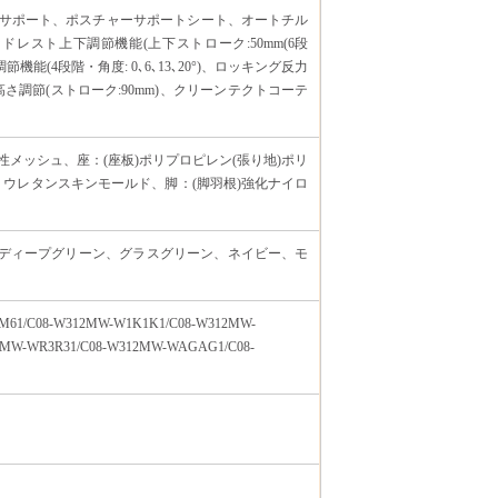
ーサポート、ポスチャーサポートシート、オートチル
ドレスト上下調節機能(上下ストローク:50mm(6段
能(4段階・角度: 0､6､13､20°)、ロッキング反力
高さ調節(ストローク:90mm)、クリーンテクトコーテ
性メッシュ、座：(座板)ポリプロピレン(張り地)ポリ
リウレタンスキンモールド、脚：(脚羽根)強化ナイロ
ディープグリーン、グラスグリーン、ネイビー、モ
M61/C08-W312MW-W1K1K1/C08-W312MW-
2MW-WR3R31/C08-W312MW-WAGAG1/C08-