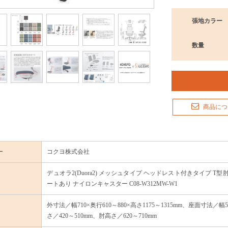
張地カラー
数量
商品につ
ー
コクヨ株式会社
デュオラ2(Duora2) メッシュタイプ ヘッドレスト付きタイプ 
ートあり ナイロンキャスター C08-W312MW-W1
外寸法／幅710×奥行610～880×高さ1175～1315mm、座面寸法／幅
さ／420～510mm、肘高さ／620～710mm