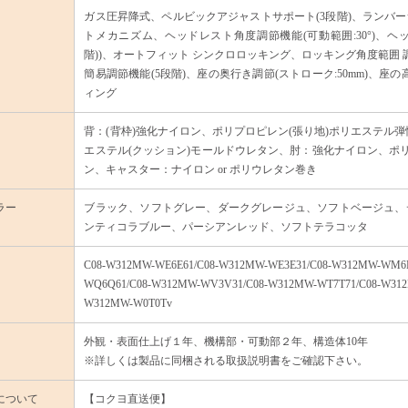
ガス圧昇降式、ペルビックアジャストサポート(3段階)、ランバ
トメカニズム、ヘッドレスト角度調節機能(可動範囲:30°)、ヘッ
階))、オートフィット シンクロロッキング、ロッキング角度範囲 調節機
簡易調節機能(5段階)、座の奥行き調節(ストローク:50mm)、座の
ィング
背：(背枠)強化ナイロン、ポリプロピレン(張り地)ポリエステル弾
エステル(クッション)モールドウレタン、肘：強化ナイロン、ポ
ン、キャスター：ナイロン or ポリウレタン巻き
ラー
ブラック、ソフトグレー、ダークグレージュ、ソフトベージュ、
ンティコラブルー、パーシアンレッド、ソフトテラコッタ
C08-W312MW-WE6E61/C08-W312MW-WE3E31/C08-W312MW-WM6
WQ6Q61/C08-W312MW-WV3V31/C08-W312MW-WT7T71/C08-W31
W312MW-W0T0Tv
外観・表面仕上げ１年、機構部・可動部２年、構造体10年
※詳しくは製品に同梱される取扱説明書をご確認下さい。
について
【コクヨ直送便】