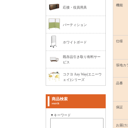
機能
応接・役員用具
パーティション
仕様
ホワイトボード
既存品引き取り有料サー
ビス
張地カ
コクヨ Any Way(エニーウ
ェイ)シリーズ
品番
商品検索
search
保証
▼キーワード
お届け