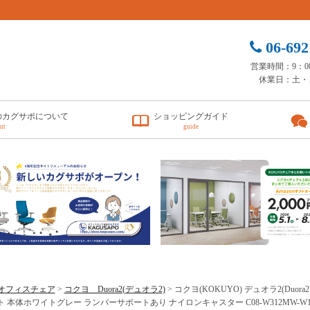
06-692
営業時間：9：00 
休業日：土・
のカグサポについて
ショッピングガイド
ut
guide
オフィスチェア
>
コクヨ Duora2(デュオラ2)
> コクヨ(KOKUYO) デュオラ2(Du
 本体ホワイトグレー ランバーサポートあり ナイロンキャスター C08-W312MW-W