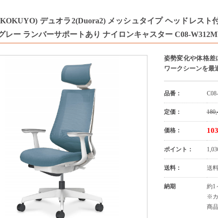
KOKUYO) デュオラ2(Duora2) メッシュタイプ ヘッドレ
レー ランバーサポートあり ナイロンキャスター C08-W312M
姿勢変化や体格差
ワークシーンを最
品番：
C08
定価：
180,
10
価格：
ポイント：
1,
送料：
送
納期
約1
※
商品