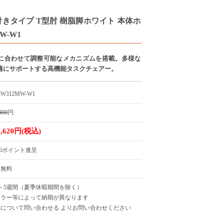
スト付きタイプ T型肘 樹脂脚ホワイト 本体ホ
W-W1
に合わせて調整可能なメカニズムを搭載。多様な
適にサポートする高機能タスクチェアー。
-W312MW-W1
400
円
3,620円(税込)
036ポイント進呈
料無料
～5週間（夏季休暇期間を除く）
カラー等によって納期が異なります
について問い合わせる よりお問い合わせください