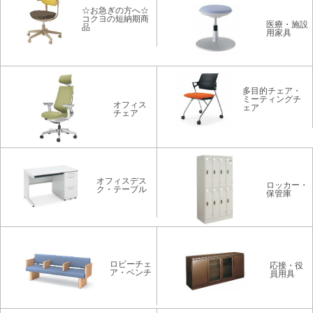
☆お急ぎの方へ☆
コクヨの短納期商
医療・施設
品
用家具
多目的チェア・
ミーティングチ
オフィス
ェア
チェア
オフィスデス
ロッカー・
ク・テーブル
保管庫
ロビーチェ
応接・役
ア・ベンチ
員用具