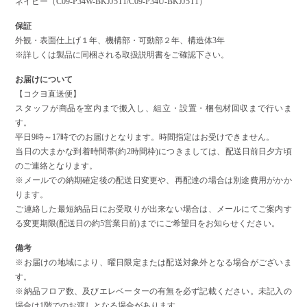
ネイビー（C09-P34W-BKJJ5T1/C09-P34U-BKJJ5T1）
保証
外観・表面仕上げ１年、機構部・可動部２年、構造体3年
※詳しくは製品に同梱される取扱説明書をご確認下さい。
お届けについて
【コクヨ直送便】
スタッフが商品を室内まで搬入し、組立・設置・梱包材回収まで行いま
す。
平日9時～17時でのお届けとなります。時間指定はお受けできません。
当日の大まかな到着時間帯(約2時間枠)につきましては、配送日前日夕方頃
のご連絡となります。
※メールでの納期確定後の配送日変更や、再配達の場合は別途費用がかか
ります。
ご連絡した最短納品日にお受取りが出来ない場合は、メールにてご案内す
る変更期限(配送日の約5営業日前)までにご希望日をお知らせください。
備考
※お届けの地域により、曜日限定または配送対象外となる場合がございま
す。
※納品フロア数、及びエレベーターの有無を必ず記載ください。未記入の
場合は1階でのお渡しとなる場合があります。