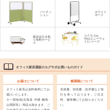
パーティ
ホワイト
ション
ボード
コクヨ Any
既存品引き取
Way(エニーウェ
り有料サービ
イ)シリーズ
ス
オフィス家具通販のカグサポお買いものガイド
お届けについて
帳票類について
オフィス家具は送料無料にてお
見積書、領収書、請求書など発
届けいたします。
行を承っております。ご注文
※一部地域(北海道･沖縄･離島･
時、備考欄にてお知らせくださ
山間部等)・商品を除きます。ご
い。
注文後正式な合計金額をご連絡