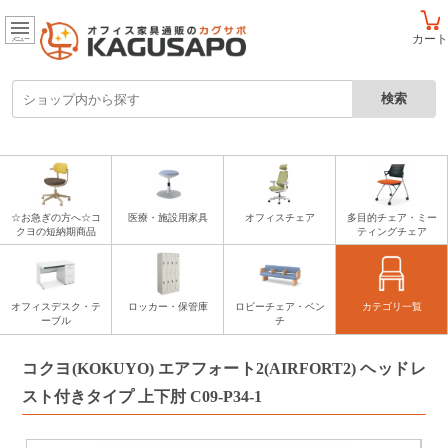
カート
メニュー
☆お急ぎの方へ☆コ
医療・施設用家具
オフィスチェア
多目的チェア・ミー
クヨの短納期商品
ティングチェア
オフィスデスク・テ
ロッカー・保管庫
ロビーチェア・ベン
カテゴリ一覧
ーブル
チ
コクヨ(KOKUYO) エアフォート2(AIRFORT2) ヘッドレ
スト付きタイプ 上下肘 C09-P34-1