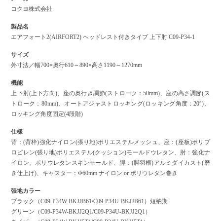
コクヨ株式会社
製品名
エアフォート2(AIRFORT2) ヘッドレスト付きタイプ 上下肘 C09-P34-1
サイズ
外寸法／幅700×奥行610～890×高さ1190～1270mm
機能
上下肘(上下方向)、座の奥行き調節(ストローク：50mm)、座の高さ調節(ス
トローク：80mm)、オートアジャストロッキング(ロッキング角度：20°)、
ロッキング角度固定(4段階)
仕様
背：(背枠)強化ナイロン(張り地)ポリエステルメッシュ、座：(座板)ポリプ
ロピレン(張り地)ポリエステル(クッション)モールドウレタン、肘：強化ナ
イロン、ポリウレタンスキンモールド、脚：(脚羽根)アルミダイカスト(磨
き仕上げ)、キャスター：Φ60mm ナイロン or ポリウレタン巻き
張地カラー
ブラック（C09-P34W-BKJJB61/C09-P34U-BKJJB61）短納期
グリーン（C09-P34W-BKJJ2Q1/C09-P34U-BKJJ2Q1）