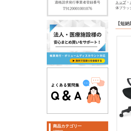
適格請求発行事業者登録番号
トップ
>
体ブラッ
T9120001001076
【短納期
商品カテゴリ一
category