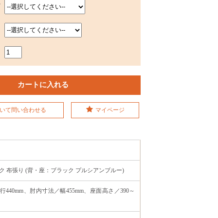
ー
いて問い合わせる
マイページ
体ブラック 布張り (背・座：ブラック プルシアンブルー)
奥行440mm、肘内寸法／幅455mm、座面高さ／390～