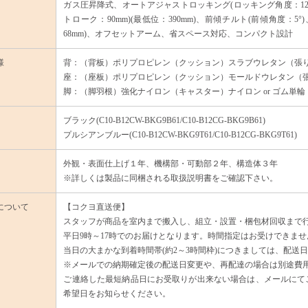
ガス圧昇降式、オートアジャストロッキング(ロッキング角度：12°
トローク：90mm)(最低位：390mm)、前傾チルト(前傾角度：
68mm)、オフセットアーム、省スペース対応、コンパクト設計
様
背：（背板）ポリプロピレン（クッション）スラブウレタン（張
座：（座板）ポリプロピレン（クッション）モールドウレタン（
脚：（脚羽根）強化ナイロン（キャスター）ナイロン or ゴム単輪
ブラック(C10-B12CW-BKG9B61/C10-B12CG-BKG9B61)
プルシアンブルー(C10-B12CW-BKG9T61/C10-B12CG-BKG9T61)
外観・表面仕上げ１年、機構部・可動部２年、構造体３年
※詳しくは製品に同梱される取扱説明書をご確認下さい。
について
【コクヨ直送便】
スタッフが商品を室内まで搬入し、組立・設置・梱包材回収まで
平日9時～17時でのお届けとなります。時間指定はお受けできませ
当日の大まかな到着時間帯(約2～3時間枠)につきましては、配送
※メールでの納期確定後の配送日変更や、再配達の場合は別途費
ご連絡した最短納品日にお受取りが出来ない場合は、メールにてご
希望日をお知らせください。