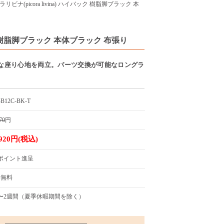
ビナ(picora livina) ハイバック 樹脂脚ブラック 本
バック 樹脂脚ブラック 本体ブラック 布張り
な座り心地を両立。パーツ交換が可能なロングラ
-B12C-BK-T
70
円
,920円(税込)
9ポイント進呈
料無料
〜2週間（夏季休暇期間を除く）