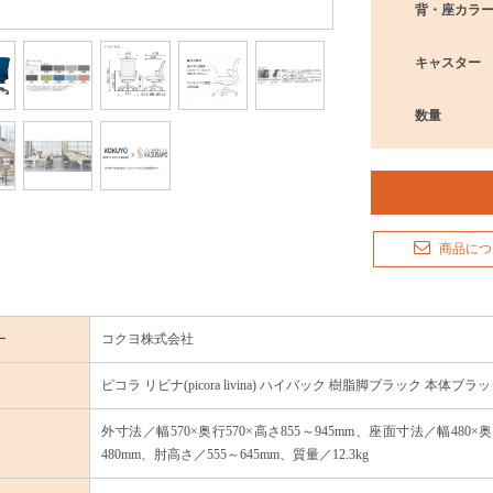
背・座カラ
キャスター
数量
商品につ
ー
コクヨ株式会社
ピコラ リビナ(picora livina) ハイバック 樹脂脚ブラック 本
外寸法／幅570×奥行570×高さ855～945mm、座面寸法／幅480×
480mm、肘高さ／555～645mm、質量／12.3kg