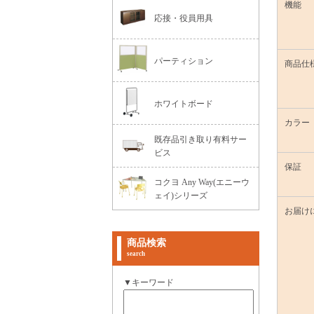
機能
応接・役員用具
パーティション
商品仕
ホワイトボード
カラー
既存品引き取り有料サー
ビス
保証
コクヨ Any Way(エニーウ
ェイ)シリーズ
お届け
商品検索
search
▼キーワード