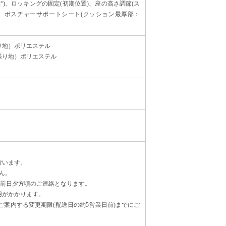
)、ロッキングの固定(初期位置)、座の高さ調節(ス
5°)、ポスチャーサポートシート(クッション最厚部：
り地）ポリエステル
張り地）ポリエステル
行います。
ん。
日前日夕方頃のご連絡となります。
用がかかります。
案内する変更期限(配送日の約5営業日前)までにご