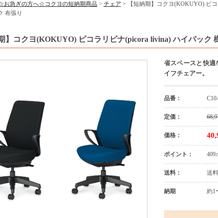
☆お急ぎの方へ☆コクヨの短納期商品
>
チェア
> 【短納期】コクヨ(KOKUYO) ピコラリ
ク 布張り
】コクヨ(KOKUYO) ピコラリビナ(picora livina) ハイ
省スペースと快適
イフチェアー。
品番：
C10
定価：
68,9
40
価格：
ポイント：
40
送料：
送
納期
約1