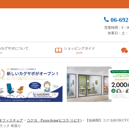
06-692
営業時間：9：00 
休業日：土・
のカグサポについて
ショッピングガイド
ut
guide
オフィスチェア
>
コクヨ Picora livina(ピコラ リビナ)
> 【短納期】コクヨ(KOKUYO) 
ラック 布張り