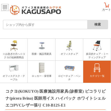
カート
メニュー
☆お急ぎの方へ☆コ
医療・施設用家具
オフィスチェア
多目的チェア・ミー
クヨの短納期商品
ティングチェア
オフィスデスク・テ
ロッカー・保管庫
ロビーチェア・ベン
カテゴリ一覧
ーブル
チ
コクヨ(KOKUYO) 医療施設用家具(診察室) ピコラリビ
ナ(picora livina) 医師用イス ハイバック ホワイトシェル
エコPVCレザー張り C10-B12S-E1