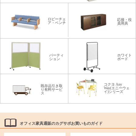
ロビーチェ
応接・役
ア・ベンチ
員用具
パーティ
ホワイト
ション
ボード
コクヨ Any
既存品引き取
Way(エニーウェ
り有料サービ
イ)シリーズ
ス
オフィス家具通販のカグサポお買いものガイド