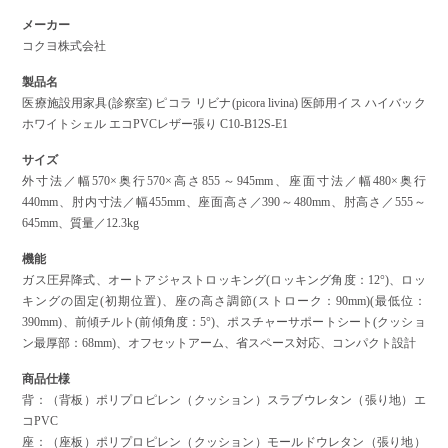
メーカー
コクヨ株式会社
製品名
医療施設用家具(診察室) ピコラ リビナ(picora livina) 医師用イス ハイバック
ホワイトシェル エコPVCレザー張り C10-B12S-E1
サイズ
外寸法／幅570×奥行570×高さ855～945mm、座面寸法／幅480×奥行
440mm、肘内寸法／幅455mm、座面高さ／390～480mm、肘高さ／555～
645mm、質量／12.3kg
機能
ガス圧昇降式、オートアジャストロッキング(ロッキング角度：12°)、ロッ
キングの固定(初期位置)、座の高さ調節(ストローク：90mm)(最低位：
390mm)、前傾チルト(前傾角度：5°)、ポスチャーサポートシート(クッショ
ン最厚部：68mm)、オフセットアーム、省スペース対応、コンパクト設計
商品仕様
背：（背板）ポリプロピレン（クッション）スラブウレタン（張り地）エ
コPVC
座：（座板）ポリプロピレン（クッション）モールドウレタン（張り地）