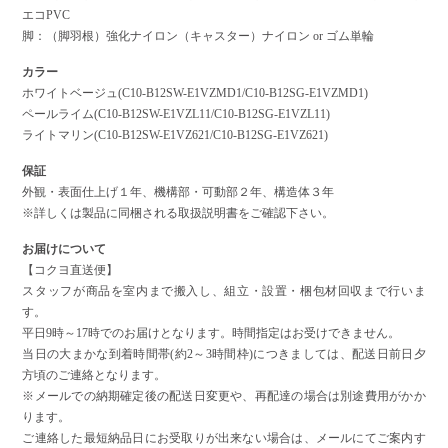
エコPVC
脚：（脚羽根）強化ナイロン（キャスター）ナイロン or ゴム単輪
カラー
ホワイトベージュ(C10-B12SW-E1VZMD1/C10-B12SG-E1VZMD1)
ペールライム(C10-B12SW-E1VZL11/C10-B12SG-E1VZL11)
ライトマリン(C10-B12SW-E1VZ621/C10-B12SG-E1VZ621)
保証
外観・表面仕上げ１年、機構部・可動部２年、構造体３年
※詳しくは製品に同梱される取扱説明書をご確認下さい。
お届けについて
【コクヨ直送便】
スタッフが商品を室内まで搬入し、組立・設置・梱包材回収まで行いま
す。
平日9時～17時でのお届けとなります。時間指定はお受けできません。
当日の大まかな到着時間帯(約2～3時間枠)につきましては、配送日前日夕
方頃のご連絡となります。
※メールでの納期確定後の配送日変更や、再配達の場合は別途費用がかか
ります。
ご連絡した最短納品日にお受取りが出来ない場合は、メールにてご案内す