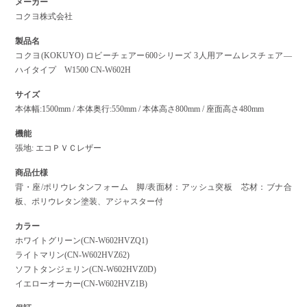
メーカー
コクヨ株式会社
製品名
コクヨ(KOKUYO) ロビーチェアー600シリーズ 3人用アームレスチェア―
ハイタイプ W1500 CN-W602H
サイズ
本体幅:1500mm / 本体奥行:550mm / 本体高さ800mm / 座面高さ480mm
機能
張地: エコＰＶＣレザー
商品仕様
背・座/ポリウレタンフォーム 脚/表面材：アッシュ突板 芯材：ブナ合
板、ポリウレタン塗装、アジャスター付
カラー
ホワイトグリーン(CN-W602HVZQ1)
ライトマリン(CN-W602HVZ62)
ソフトタンジェリン(CN-W602HVZ0D)
イエローオーカー(CN-W602HVZ1B)