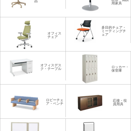
品
用家具
多目的チェア・
ミーティングチ
オフィス
ェア
チェア
オフィスデス
ロッカー・
ク・テーブル
保管庫
ロビーチェ
応接・役
ア・ベンチ
員用具