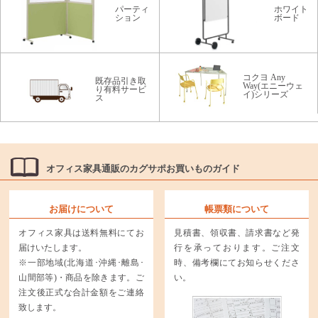
パーティ
ホワイト
ション
ボード
コクヨ Any
既存品引き取
Way(エニーウェ
り有料サービ
イ)シリーズ
ス
オフィス家具通販のカグサポお買いものガイド
お届けについて
帳票類について
オフィス家具は送料無料にてお
見積書、領収書、請求書など発
届けいたします。
行を承っております。ご注文
※一部地域(北海道･沖縄･離島･
時、備考欄にてお知らせくださ
山間部等)・商品を除きます。ご
い。
注文後正式な合計金額をご連絡
致します。