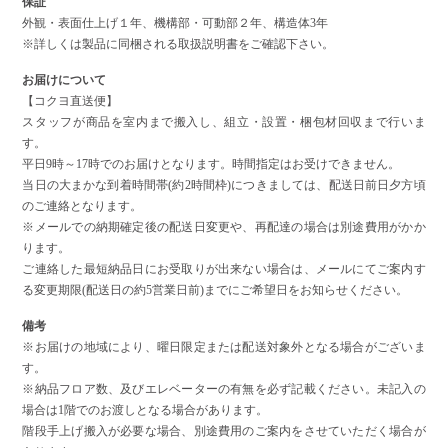
保証
外観・表面仕上げ１年、機構部・可動部２年、構造体3年
※詳しくは製品に同梱される取扱説明書をご確認下さい。
お届けについて
【コクヨ直送便】
スタッフが商品を室内まで搬入し、組立・設置・梱包材回収まで行いま
す。
平日9時～17時でのお届けとなります。時間指定はお受けできません。
当日の大まかな到着時間帯(約2時間枠)につきましては、配送日前日夕方頃
のご連絡となります。
※メールでの納期確定後の配送日変更や、再配達の場合は別途費用がかか
ります。
ご連絡した最短納品日にお受取りが出来ない場合は、メールにてご案内す
る変更期限(配送日の約5営業日前)までにご希望日をお知らせください。
備考
※お届けの地域により、曜日限定または配送対象外となる場合がございま
す。
※納品フロア数、及びエレベーターの有無を必ず記載ください。未記入の
場合は1階でのお渡しとなる場合があります。
階段手上げ搬入が必要な場合、別途費用のご案内をさせていただく場合が