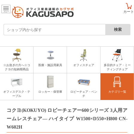
カート
メニュー
☆お急ぎの方へ☆コ
医療・施設用家具
オフィスチェア
多目的チェア・ミー
クヨの短納期商品
ティングチェア
オフィスデスク・テ
ロッカー・保管庫
ロビーチェア・ベン
カテゴリ一覧
ーブル
チ
コクヨ(KOKUYO) ロビーチェアー600シリーズ 3人用ア
ームレスチェア― ハイタイプ W1500×D550×H800 CN-
W602H