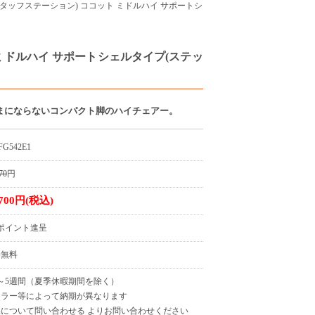
(スタッフステーション) ココット ミドルハイ サポートシ
 ミドルハイ サポートシェルタイプ(ステッ
まにならないコンパクト脚のハイチェアー。
FG542E1
70
円
,700円(税込)
7ポイント進呈
料無料
～5週間（夏季休暇期間を除く）
カラー等によって納期が異なります
について問い合わせる よりお問い合わせください