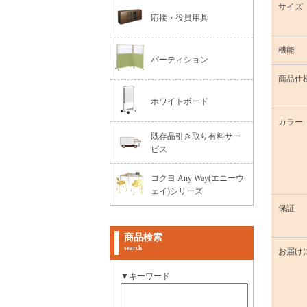
サイズ
応接・役員用具
機能
パーティション
商品仕
ホワイトボード
カラー
既存品引き取り有料サー
ビス
コクヨ Any Way(エニーウ
ェイ)シリーズ
保証
商品検索
search
お届け
▼キーワード