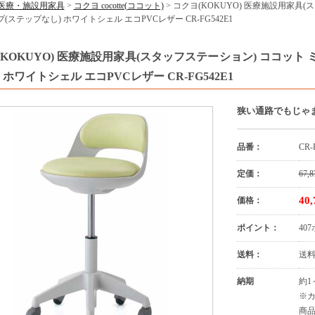
医療・施設用家具
>
コクヨ cocotte(ココット)
> コクヨ(KOKUYO) 医療施設用家具
(ステップなし) ホワイトシェル エコPVCレザー CR-FG542E1
(KOKUYO) 医療施設用家具(スタッフステーション) ココット
 ホワイトシェル エコPVCレザー CR-FG542E1
狭い通路でもじゃ
品番：
CR-
定価：
67,8
40
価格：
ポイント：
40
送料：
送
納期
約1
※
商品