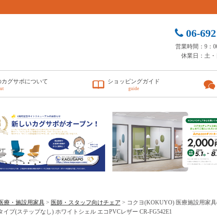
06-692
営業時間：9：00 
休業日：土・
のカグサポについて
ショッピングガイド
ut
guide
医療・施設用家具
>
医師・スタッフ向けチェア
> コクヨ(KOKUYO) 医療施設用
イプ(ステップなし) ホワイトシェル エコPVCレザー CR-FG542E1