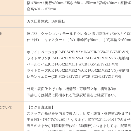
幅:420mm / 奥行:430mm / 高さ:660 ～ 850mm / 背幅:420mm / 座幅:
座高:480 ～ 670mm
ガス圧昇降式、360°回転
様
座 / PP、クッション：モールドウレタン 脚 / 脚羽根：強化
仕上げ）、キャスター：（-W）車輪径φ60mm、（-V)車輪径φ50m
ホワイトベージュ(CR-FG542E1VZMD-W/CR-FG542E1VZMD-VN)
ライトマリン(CR-FG542E1VZ62-W/CR-FG542E1VZ62-VN) 短納期
ペールライム(CR-FG542E1VZL1-W/CR-FG542E1VZL1-VN)
ライトローズ(CR-FG542E1VZ92-W/CR-FG542E1VZ92-VN) 短納期
レモンイエロー(CR-FG542E1VZ17-W/CR-FG542E1VZ17-VN)
外観・表面仕上げ１年、機構部・可動部２年、構造体3年
※詳しくは製品に同梱される取扱説明書をご確認下さい。
について
【コクヨ直送便】
スタッフが商品を室内まで搬入し、組立・設置・梱包材回収まで
平日9時～17時でのお届けとなります。時間指定はお受けできませ
当日の大まかな到着時間帯(約2～3時間枠)につきましては、配送