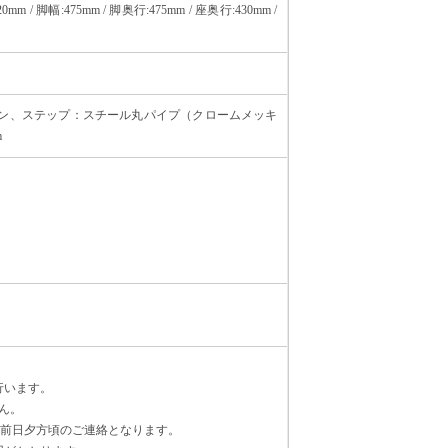
420mm / 脚幅:475mm / 脚奥行:475mm / 座奥行:430mm /
ナイロン、ステップ：スチール丸パイプ（クロームメッキ
m
行います。
ん。
日前日夕方頃のご連絡となります。