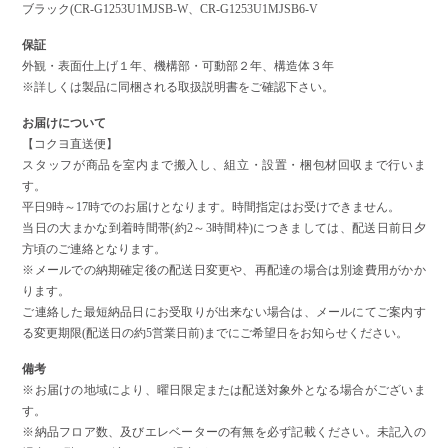
ブラック(CR-G1253U1MJSB-W、CR-G1253U1MJSB6-V
保証
外観・表面仕上げ１年、機構部・可動部２年、構造体３年
※詳しくは製品に同梱される取扱説明書をご確認下さい。
お届けについて
【コクヨ直送便】
スタッフが商品を室内まで搬入し、組立・設置・梱包材回収まで行いま
す。
平日9時～17時でのお届けとなります。時間指定はお受けできません。
当日の大まかな到着時間帯(約2～3時間枠)につきましては、配送日前日夕
方頃のご連絡となります。
※メールでの納期確定後の配送日変更や、再配達の場合は別途費用がかか
ります。
ご連絡した最短納品日にお受取りが出来ない場合は、メールにてご案内す
る変更期限(配送日の約5営業日前)までにご希望日をお知らせください。
備考
※お届けの地域により、曜日限定または配送対象外となる場合がございま
す。
※納品フロア数、及びエレベーターの有無を必ず記載ください。未記入の