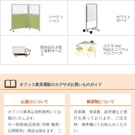
パーティ
ホワイト
ション
ボード
コクヨ Any
既存品引き取
Way(エニーウェ
り有料サービ
イ)シリーズ
ス
オフィス家具通販のカグサポお買いものガイド
お届けについて
帳票類について
オフィス家具は送料無料にてお
見積書、領収書、請求書など発
届けいたします。
行を承っております。ご注文
※一部地域(北海道･沖縄･離島･
時、備考欄にてお知らせくださ
山間部等)・商品を除きます。ご
い。