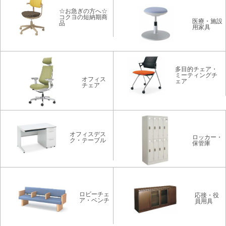
☆お急ぎの方へ☆
コクヨの短納期商
医療・施設
品
用家具
多目的チェア・
ミーティングチ
オフィス
ェア
チェア
オフィスデス
ロッカー・
ク・テーブル
保管庫
ロビーチェ
応接・役
ア・ベンチ
員用具