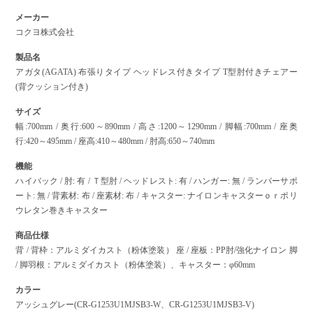
メーカー
コクヨ株式会社
製品名
アガタ(AGATA) 布張りタイプ ヘッドレス付きタイプ T型肘付きチェアー
(背クッション付き)
サイズ
幅:700mm / 奥行:600～890mm / 高さ:1200～1290mm / 脚幅:700mm / 座奥
行:420～495mm / 座高:410～480mm / 肘高:650～740mm
機能
ハイバック / 肘: 有 / Ｔ型肘 / ヘッドレスト: 有 / ハンガー: 無 / ランバーサポ
ート: 無 / 背素材: 布 / 座素材: 布 / キャスター: ナイロンキャスターｏｒポリ
ウレタン巻きキャスター
商品仕様
背 / 背枠：アルミダイカスト（粉体塗装） 座 / 座板：PP肘/強化ナイロン 脚
/ 脚羽根：アルミダイカスト（粉体塗装）、キャスター：φ60mm
カラー
アッシュグレー(CR-G1253U1MJSB3-W、CR-G1253U1MJSB3-V)