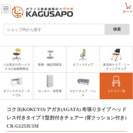
カート
メニュー
☆お急ぎの方へ☆コ
医療・施設用家具
オフィスチェア
多目的チェア・ミー
クヨの短納期商品
ティングチェア
オフィスデスク・テ
ロッカー・保管庫
ロビーチェア・ベン
カテゴリ一覧
ーブル
チ
コクヨ(KOKUYO) アガタ(AGATA) 布張りタイプ ヘッド
レス付きタイプ T型肘付きチェアー (背クッション付き)
CR-G1253U1M