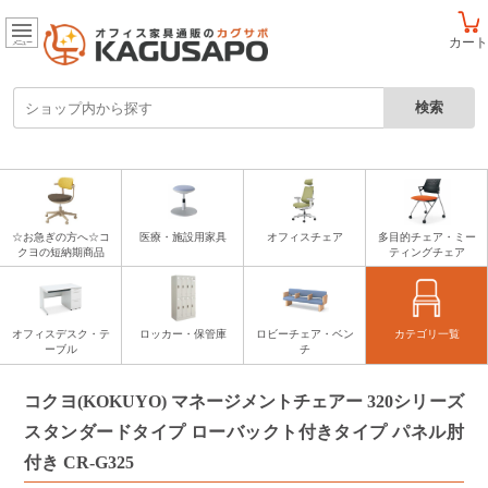
カート
メニュー
☆お急ぎの方へ☆コ
医療・施設用家具
オフィスチェア
多目的チェア・ミー
クヨの短納期商品
ティングチェア
オフィスデスク・テ
ロッカー・保管庫
ロビーチェア・ベン
カテゴリ一覧
ーブル
チ
コクヨ(KOKUYO) マネージメントチェアー 320シリーズ
スタンダードタイプ ローバックト付きタイプ パネル肘
付き CR-G325