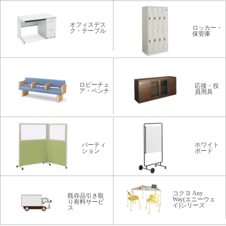
オフィスデス
ロッカー・
ク・テーブル
保管庫
ロビーチェ
応接・役
ア・ベンチ
員用具
パーティ
ホワイト
ション
ボード
コクヨ Any
既存品引き取
Way(エニーウェ
り有料サービ
イ)シリーズ
ス