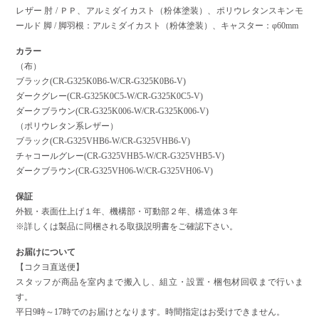
レザー 肘 / ＰＰ、アルミダイカスト（粉体塗装）、ポリウレタンスキンモ
ールド 脚 / 脚羽根：アルミダイカスト（粉体塗装）、キャスター：φ60mm
カラー
（布）
ブラック(CR-G325K0B6-W/CR-G325K0B6-V)
ダークグレー(CR-G325K0C5-W/CR-G325K0C5-V)
ダークブラウン(CR-G325K006-W/CR-G325K006-V)
（ポリウレタン系レザー）
ブラック(CR-G325VHB6-W/CR-G325VHB6-V)
チャコールグレー(CR-G325VHB5-W/CR-G325VHB5-V)
ダークブラウン(CR-G325VH06-W/CR-G325VH06-V)
保証
外観・表面仕上げ１年、機構部・可動部２年、構造体３年
※詳しくは製品に同梱される取扱説明書をご確認下さい。
お届けについて
【コクヨ直送便】
スタッフが商品を室内まで搬入し、組立・設置・梱包材回収まで行いま
す。
平日9時～17時でのお届けとなります。時間指定はお受けできません。