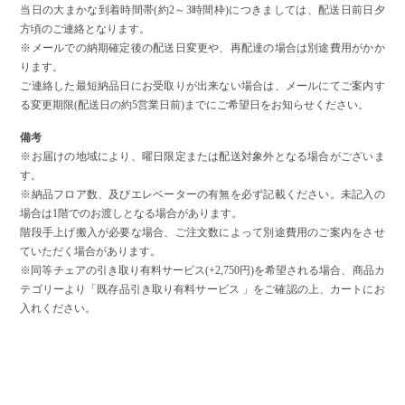
当日の大まかな到着時間帯(約2～3時間枠)につきましては、配送日前日夕
方頃のご連絡となります。
※メールでの納期確定後の配送日変更や、再配達の場合は別途費用がかか
ります。
ご連絡した最短納品日にお受取りが出来ない場合は、メールにてご案内す
る変更期限(配送日の約5営業日前)までにご希望日をお知らせください。
備考
※お届けの地域により、曜日限定または配送対象外となる場合がございま
す。
※納品フロア数、及びエレベーターの有無を必ず記載ください。未記入の
場合は1階でのお渡しとなる場合があります。
階段手上げ搬入が必要な場合、ご注文数によって別途費用のご案内をさせ
ていただく場合があります。
※同等チェアの引き取り有料サービス(+2,750円)を希望される場合、商品カ
テゴリーより「既存品引き取り有料サービス 」をご確認の上、カートにお
入れください。