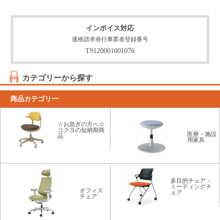
インボイス対応
適格請求発行事業者登録番号
T9120001001076
カテゴリーから探す
商品カテゴリ一
☆お急ぎの方へ☆
コクヨの短納期商
医療・施設
品
用家具
多目的チェア・
ミーティングチ
オフィス
ェア
チェア