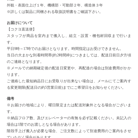
外観・表面仕上げ１年、機構部・可動部２年、構造体３年
※詳しくは製品に同梱される取扱説明書をご確認下さい。
お届けについて
【コクヨ直送便】
スタッフが商品を室内まで搬入し、組立・設置・梱包材回収まで行いま
す。
平日9時～17時でのお届けとなります。時間指定はお受けできません。
当日の大まかな到着時間帯(約2時間枠)につきましては、配送日前日夕方頃
のご連絡となります。
※メールでの納期確定後の配送日変更や、再配達の場合は別途費用がかか
ります。
ご連絡した最短納品日にお受取りが出来ない場合は、メールにてご案内す
る変更期限(配送日の約5営業日前)までにご希望日をお知らせください。
備考
※お届けの地域により、曜日限定または配送対象外となる場合がございま
す。
※納品フロア数、及びエレベーターの有無を必ず記載ください。未記入の
場合は1階でのお渡しとなる場合があります。
階段手上げ搬入が必要な場合、ご注文数によって別途費用のご案内をさせ
ていただく場合があります。