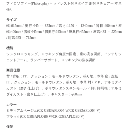
フィロソフィー(Philosophy) ヘッドレスト付きタイプ 肘付きチェアー 本革
張り
サイズ
幅:615mm / 奥行:645 ～ 875mm / 高さ:1150 ～ 1240mm / 背幅:490mm / 座
幅:490mm / 脚幅:645mm / 脚奥行:645mm / 座奥行:455mm / 座高:435 ～ 525mm
/ 肘高:625 ～ 715mm
機能
シンクロロッキング、ロッキング角度の固定、座の高さ調節、インテリジ
ェントアーム、ランバーサポート、ロッキングの強さ調節
商品仕様
背 / 背板：PP、クッション：モールドウレタン、張り地：本革 座 / 座板：
PP、クッション：モールドウレタン、張り地：本革 肘 / ＰＰ、アルミダイ
カスト（磨き仕上げ）、ポリウレタンスキンモールド 脚 / 脚羽根：アルミ
ダイカスト（磨き仕上げ）、キャスター：φ60mm
カラー
ミディアムベージュ(CR-G383APLQ04-W/CR-G383APLQ04-V)
ブラック(CR-G383APLQB6-W/CR-G383APLQB6-V)
保証