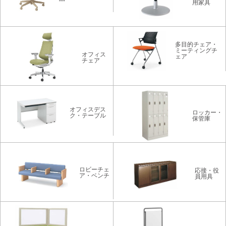
用家具
多目的チェア・
ミーティングチ
オフィス
ェア
チェア
オフィスデス
ロッカー・
ク・テーブル
保管庫
ロビーチェ
応接・役
ア・ベンチ
員用具