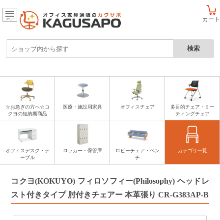
カート
メニュー
☆お急ぎの方へ☆コ
医療・施設用家具
オフィスチェア
多目的チェア・ミー
クヨの短納期商品
ティングチェア
オフィスデスク・テ
ロッカー・保管庫
ロビーチェア・ベン
カテゴリ一覧
ーブル
チ
コクヨ(KOKUYO) フィロソフィー(Philosophy) ヘッドレ
スト付きタイプ 肘付きチェアー 本革張り CR-G383AP-B