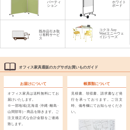
パーティ
ホワイト
ション
ボード
コクヨ Any
既存品引き取
Way(エニーウェ
り有料サービ
イ)シリーズ
ス
オフィス家具通販のカグサポお買いものガイド
お届けについて
帳票類について
オフィス家具は送料無料にてお
見積書、領収書、請求書など発
届けいたします。
行を承っております。ご注文
※一部地域(北海道･沖縄･離島･
時、備考欄にてお知らせくださ
山間部等)・商品を除きます。ご
い。
注文後正式な合計金額をご連絡
致します。