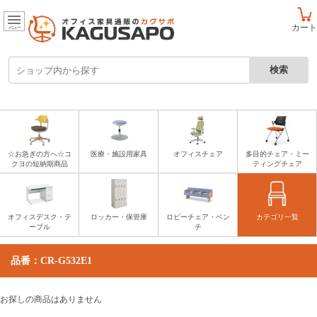
カート
メニュー
☆お急ぎの方へ☆コ
医療・施設用家具
オフィスチェア
多目的チェア・ミー
クヨの短納期商品
ティングチェア
オフィスデスク・テ
ロッカー・保管庫
ロビーチェア・ベン
カテゴリ一覧
ーブル
チ
品番：CR-G532E1
お探しの商品はありません