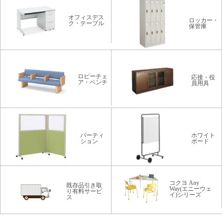
オフィスデス
ロッカー・
ク・テーブル
保管庫
ロビーチェ
応接・役
ア・ベンチ
員用具
パーティ
ホワイト
ション
ボード
コクヨ Any
既存品引き取
Way(エニーウェ
り有料サービ
イ)シリーズ
ス