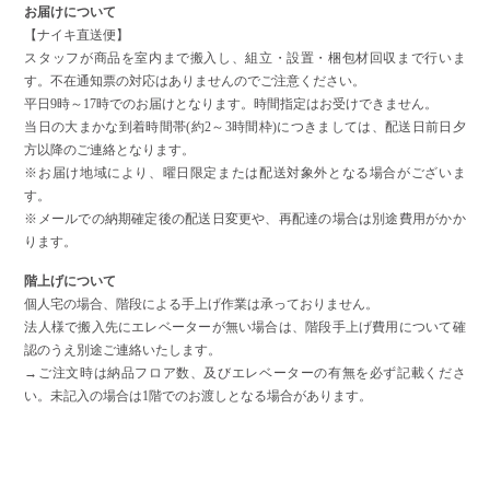
お届けについて
【ナイキ直送便】
スタッフが商品を室内まで搬入し、組立・設置・梱包材回収まで行いま
す。不在通知票の対応はありませんのでご注意ください。
平日9時～17時でのお届けとなります。時間指定はお受けできません。
当日の大まかな到着時間帯(約2～3時間枠)につきましては、配送日前日夕
方以降のご連絡となります。
※お届け地域により、曜日限定または配送対象外となる場合がございま
す。
※メールでの納期確定後の配送日変更や、再配達の場合は別途費用がかか
ります。
階上げについて
個人宅の場合、階段による手上げ作業は承っておりません。
法人様で搬入先にエレベーターが無い場合は、階段手上げ費用について確
認のうえ別途ご連絡いたします。
→ご注文時は納品フロア数、及びエレベーターの有無を必ず記載くださ
い。未記入の場合は1階でのお渡しとなる場合があります。