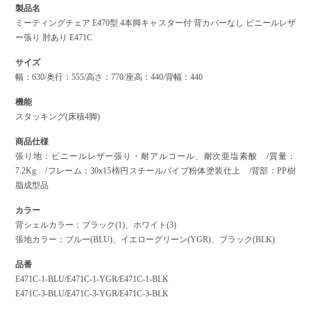
製品名
ミーティングチェア E470型 4本脚キャスター付 背カバーなし ビニールレザ
ー張り 肘あり E471C
サイズ
幅：630/奥行：555/高さ：770/座高：440/背幅：440
機能
スタッキング(床積4脚)
商品仕様
張り地：ビニールレザー張り・耐アルコール、耐次亜塩素酸 /質量：
7.2Kg /フレーム：30x15楕円スチールパイプ粉体塗装仕上 /背部：PP樹
脂成型品
カラー
背シェルカラー：ブラック(1)、ホワイト(3)
張地カラー：ブルー(BLU)、イエローグリーン(YGR)、ブラック(BLK)
品番
E471C-1-BLU/E471C-1-YGR/E471C-1-BLK
E471C-3-BLU/E471C-3-YGR/E471C-3-BLK