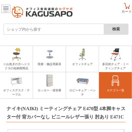
カート
メニュー
☆お急ぎの方へ☆コ
医療・施設用家具
オフィスチェア
多目的チェア・ミー
クヨの短納期商品
ティングチェア
オフィスデスク・テ
ロッカー・保管庫
ロビーチェア・ベン
カテゴリ一覧
ーブル
チ
ナイキ(NAIKI) ミーティングチェア E470型 4本脚キャス
ター付 背カバーなし ビニールレザー張り 肘あり E471C