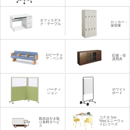
オフィスデス
ロッカー・
ク・テーブル
保管庫
ロビーチェ
応接・役
ア・ベンチ
員用具
パーティ
ホワイト
ション
ボード
コクヨ Any
既存品引き取
Way(エニーウェ
り有料サービ
イ)シリーズ
ス