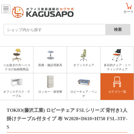
カート
メニュー
☆お急ぎの方へ☆コ
医療・施設用家具
オフィスチェア
多目的チェア・ミー
クヨの短納期商品
ティングチェア
オフィスデスク・テ
ロッカー・保管庫
ロビーチェア・ベン
カテゴリ一覧
ーブル
チ
TOKIO(藤沢工業) ロビーチェア FSLシリーズ 背付き3人
掛けテーブル付タイプ 布 W2020×D610×H750 FSL-3TF-
S