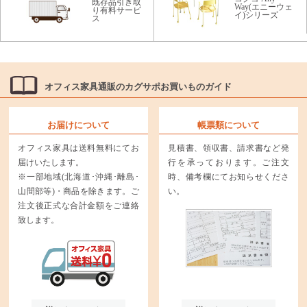
既存品引き取
Way(エニーウェ
り有料サービ
イ)シリーズ
ス
オフィス家具通販のカグサポお買いものガイド
お届けについて
帳票類について
オフィス家具は送料無料にてお
見積書、領収書、請求書など発
届けいたします。
行を承っております。ご注文
※一部地域(北海道･沖縄･離島･
時、備考欄にてお知らせくださ
山間部等)・商品を除きます。ご
い。
注文後正式な合計金額をご連絡
致します。