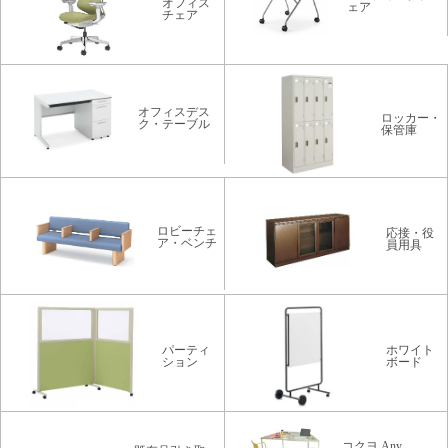
オフィス
ェア
チェア
オフィスデス
ロッカー・
ク・テーブル
保管庫
ロビーチェ
応接・役
ア・ベンチ
員用具
パーティ
ホワイト
ション
ボード
コクヨ Any