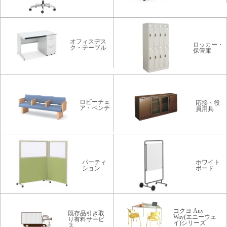
オフィスデス
ロッカー・
ク・テーブル
保管庫
ロビーチェ
応接・役
ア・ベンチ
員用具
パーティ
ホワイト
ション
ボード
コクヨ Any
既存品引き取
Way(エニーウェ
り有料サービ
イ)シリーズ
ス