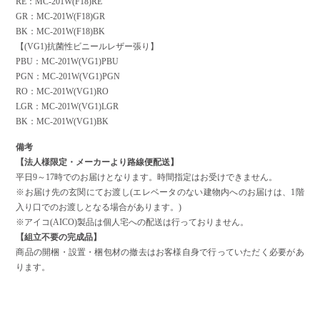
RE：MC-201W(F18)RE
GR：MC-201W(F18)GR
BK：MC-201W(F18)BK
【(VG1)抗菌性ビニールレザー張り】
PBU：MC-201W(VG1)PBU
PGN：MC-201W(VG1)PGN
RO：MC-201W(VG1)RO
LGR：MC-201W(VG1)LGR
BK：MC-201W(VG1)BK
備考
【法人様限定・メーカーより路線便配送】
平日9～17時でのお届けとなります。時間指定はお受けできません。
※お届け先の玄関にてお渡し(エレベータのない建物内へのお届けは、1階
入り口でのお渡しとなる場合があります。)
※アイコ(AICO)製品は個人宅への配送は行っておりません。
【組立不要の完成品】
商品の開梱・設置・梱包材の撤去はお客様自身で行っていただく必要があ
ります。