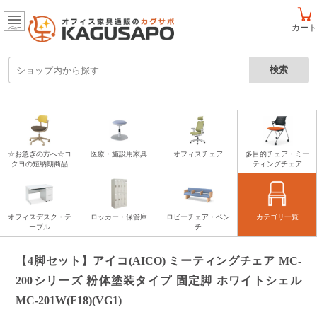
カート
メニュー
☆お急ぎの方へ☆コ
医療・施設用家具
オフィスチェア
多目的チェア・ミー
クヨの短納期商品
ティングチェア
オフィスデスク・テ
ロッカー・保管庫
ロビーチェア・ベン
カテゴリ一覧
ーブル
チ
【4脚セット】アイコ(AICO) ミーティングチェア MC-
200シリーズ 粉体塗装タイプ 固定脚 ホワイトシェル
MC-201W(F18)(VG1)