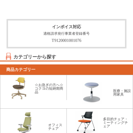
インボイス対応
適格請求発行事業者登録番号
T9120001001076
カテゴリーから探す
商品カテゴリ一
☆お急ぎの方へ☆
コクヨの短納期商
医療・施設
品
用家具
多目的チェア・
ミーティングチ
オフィス
ェア
チェア