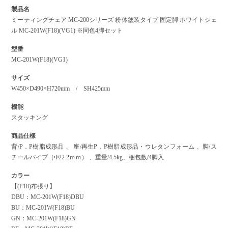
製品名
ミーティングチェア MC-200シリーズ 粉体塗装タイプ 固定脚 ホワイトシェ
ル MC-201W(F18)(VG1) ※同色4脚セット
型番
MC-201W(F18)(VG1)
サイズ
W450×D490×H720mm / SH425mm
機能
スタッキング
商品仕様
背/P．P樹脂成形品 、 座/再生P．P樹脂成形品・ウレタンフォーム 、脚/ス
チールパイプ（Ф22.2ｍｍ） 、重量/4.5kg、梱包数/4脚入
カラー
【(F18)布張り】
DBU：MC-201W(F18)DBU
BU：MC-201W(F18)BU
GN：MC-201W(F18)GN