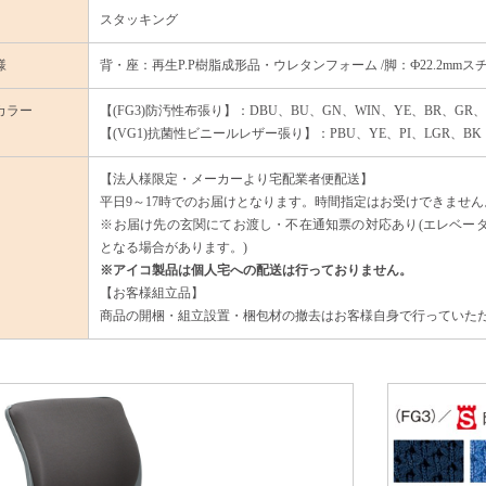
スタッキング
様
背・座：再生P.P樹脂成形品・ウレタンフォーム /脚：Ф22.2mmス
カラー
【(FG3)防汚性布張り】：DBU、BU、GN、WIN、YE、BR、GR、
【(VG1)抗菌性ビニールレザー張り】：PBU、YE、PI、LGR、BK
【法人様限定・メーカーより宅配業者便配送】
平日9～17時でのお届けとなります。時間指定はお受けできません
※お届け先の玄関にてお渡し・不在通知票の対応あり(エレベー
となる場合があります。)
※アイコ製品は個人宅への配送は行っておりません。
【お客様組立品】
商品の開梱・組立設置・梱包材の撤去はお客様自身で行っていた