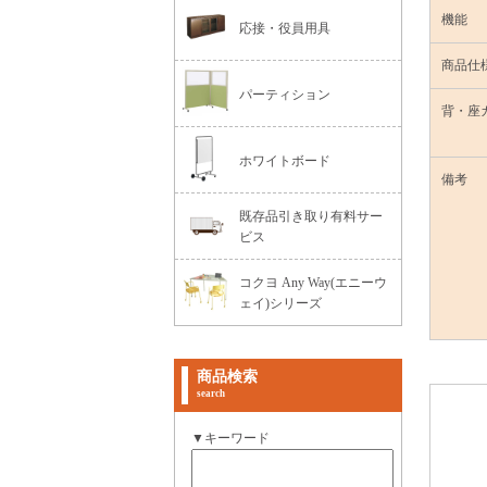
機能
応接・役員用具
商品仕
パーティション
背・座
ホワイトボード
備考
既存品引き取り有料サー
ビス
コクヨ Any Way(エニーウ
ェイ)シリーズ
商品検索
search
▼キーワード