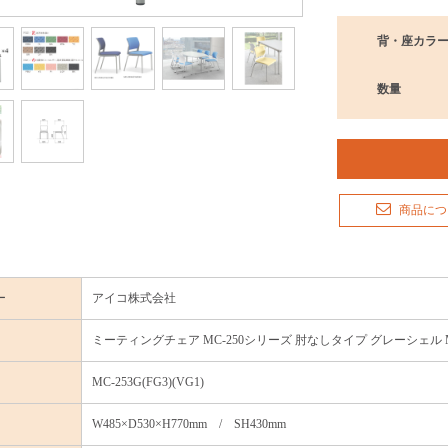
背・座カラ
数量
商品につ
ー
アイコ株式会社
ミーティングチェア MC-250シリーズ 肘なしタイプ グレーシェル MC-
MC-253G(FG3)(VG1)
W485×D530×H770mm / SH430mm