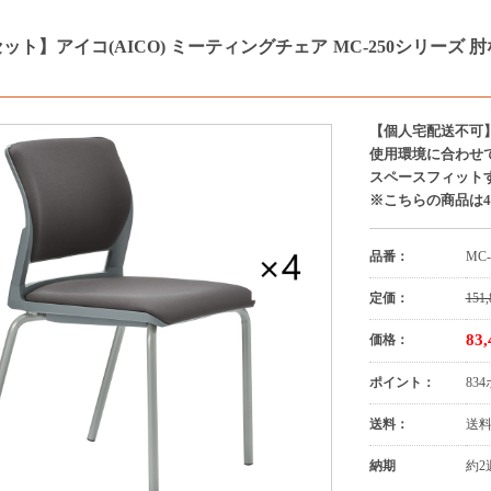
ット】アイコ(AICO) ミーティングチェア MC-250シリーズ 肘な
【個人宅配送不可
使用環境に合わせ
スペースフィット
※こちらの商品は
品番：
MC-
定価：
151,
83
価格：
ポイント：
83
送料：
送
納期
約2