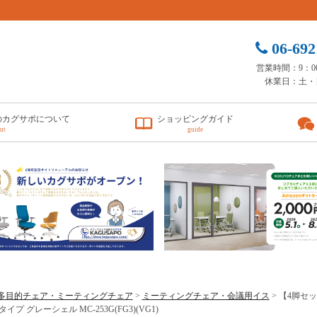
06-692
営業時間：9：00 
休業日：土・
のカグサポについて
ショッピングガイド
ut
guide
多目的チェア・ミーティングチェア
>
ミーティングチェア・会議用イス
> 【4脚セッ
イプ グレーシェル MC-253G(FG3)(VG1)