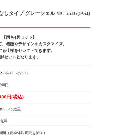
しタイプ グレーシェル MC-253G(FG3)
】【同色4脚セット】
て、機能やデザインをカスタマイズ。
する仕様をセレクトできます。
4脚セットとなります。
253G(FG3)(VG1)
800
円
,490円(税込)
4ポイント進呈
料無料
週間（夏季休暇期間を除く）