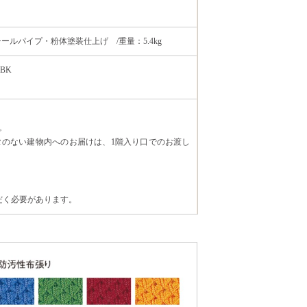
チールパイプ・粉体塗装仕上げ /重量：5.4kg
BK
。
タのない建物内へのお届けは、1階入り口でのお渡し
だく必要があります。