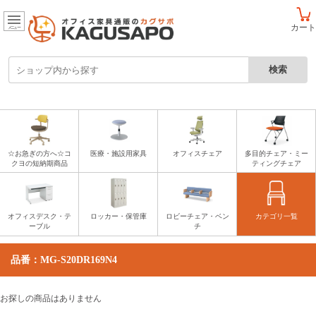
カート
メニュー
☆お急ぎの方へ☆コ
医療・施設用家具
オフィスチェア
多目的チェア・ミー
クヨの短納期商品
ティングチェア
オフィスデスク・テ
ロッカー・保管庫
ロビーチェア・ベン
カテゴリ一覧
ーブル
チ
品番：MG-S20DR169N4
お探しの商品はありません