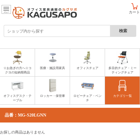
カート
メニュー
☆お急ぎの方へ☆コ
医療・施設用家具
オフィスチェア
多目的チェア・ミー
クヨの短納期商品
ティングチェア
オフィスデスク・テ
ロッカー・保管庫
ロビーチェア・ベン
カテゴリ一覧
ーブル
チ
品番：MG-S20LGNN
お探しの商品はありません