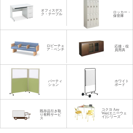
オフィスデス
ロッカー・
ク・テーブル
保管庫
ロビーチェ
応接・役
ア・ベンチ
員用具
パーティ
ホワイト
ション
ボード
コクヨ Any
既存品引き取
Way(エニーウェ
り有料サービ
イ)シリーズ
ス