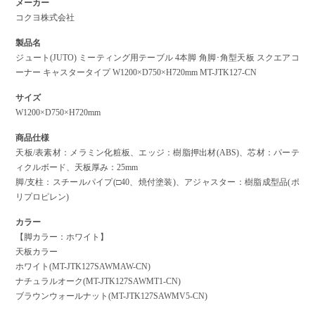
メーカー
コクヨ株式会社
製品名
ジュート(JUTO) ミーティング用テーブル 4本脚 角脚･角型天板 スクエアコ
ーナー キャスタータイプ W1200×D750×H720mm MT-JTK127-CN
サイズ
W1200×D750×H720mm
商品仕様
天板/表素材：メラミン化粧板、エッジ：樹脂押出材(ABS)、芯材：パーテ
ィクルボード、天板厚み：25mm
脚/支柱：スチールパイプ(□40、焼付塗装)、アジャスター：樹脂成型品(ポ
リプロピレン)
カラー
【脚カラー：ホワイト】
天板カラー
ホワイト(MT-JTK127SAWMAW-CN)
ナチュラルオーク(MT-JTK127SAWMT1-CN)
ブラウンウォールナット(MT-JTK127SAWMV5-CN)