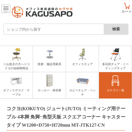
カート
メニュー
☆お急ぎの方へ☆コ
医療・施設用家具
オフィスチェア
多目的チェア・ミー
クヨの短納期商品
ティングチェア
オフィスデスク・テ
ロッカー・保管庫
ロビーチェア・ベン
カテゴリ一覧
ーブル
チ
コクヨ(KOKUYO) ジュート(JUTO) ミーティング用テー
ブル 4本脚 角脚･角型天板 スクエアコーナー キャスター
タイプ W1200×D750×H720mm MT-JTK127-CN