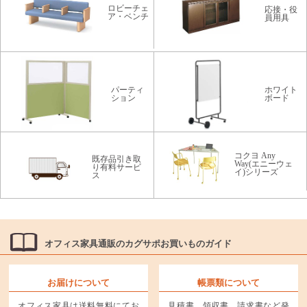
ロビーチェ
応接・役
ア・ベンチ
員用具
パーティ
ホワイト
ション
ボード
コクヨ Any
既存品引き取
Way(エニーウェ
り有料サービ
イ)シリーズ
ス
オフィス家具通販のカグサポお買いものガイド
お届けについて
帳票類について
オフィス家具は送料無料にてお
見積書、領収書、請求書など発