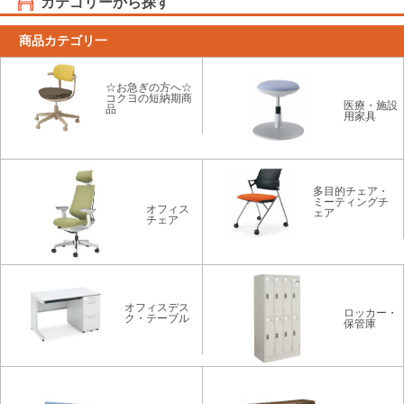
カテゴリーから探す
商品カテゴリ一
☆お急ぎの方へ☆
コクヨの短納期商
医療・施設
品
用家具
多目的チェア・
ミーティングチ
オフィス
ェア
チェア
オフィスデス
ロッカー・
ク・テーブル
保管庫