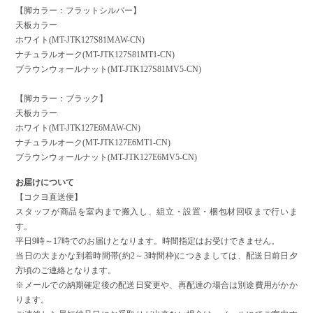
【脚カラー：フラットシルバー】
天板カラー
ホワイト(MT-JTK127S81MAW-CN)
ナチュラルオーク(MT-JTK127S81MT1-CN)
ブラウンウォールナット(MT-JTK127S81MV5-CN)
【脚カラー：ブラック】
天板カラー
ホワイト(MT-JTK127E6MAW-CN)
ナチュラルオーク(MT-JTK127E6MT1-CN)
ブラウンウォールナット(MT-JTK127E6MV5-CN)
お届けについて
【コクヨ直送便】
スタッフが商品を室内まで搬入し、組立・設置・梱包材回収まで行いま
す。
平日9時～17時でのお届けとなります。時間指定はお受けできません。
当日の大まかな到着時間帯(約2～3時間枠)につきましては、配送日前日夕
方頃のご連絡となります。
※メールでの納期確定後の配送日変更や、再配達の場合は別途費用がかか
ります。