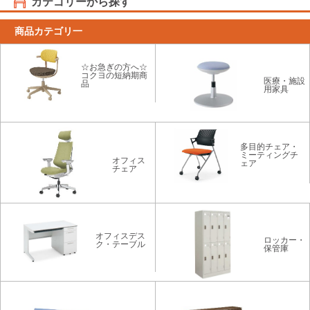
カテゴリーから探す
商品カテゴリ一
☆お急ぎの方へ☆
コクヨの短納期商
医療・施設
品
用家具
多目的チェア・
ミーティングチ
オフィス
ェア
チェア
オフィスデス
ロッカー・
ク・テーブル
保管庫