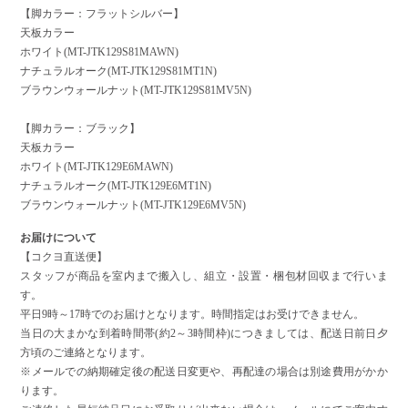
【脚カラー：フラットシルバー】
天板カラー
ホワイト(MT-JTK129S81MAWN)
ナチュラルオーク(MT-JTK129S81MT1N)
ブラウンウォールナット(MT-JTK129S81MV5N)
【脚カラー：ブラック】
天板カラー
ホワイト(MT-JTK129E6MAWN)
ナチュラルオーク(MT-JTK129E6MT1N)
ブラウンウォールナット(MT-JTK129E6MV5N)
お届けについて
【コクヨ直送便】
スタッフが商品を室内まで搬入し、組立・設置・梱包材回収まで行いま
す。
平日9時～17時でのお届けとなります。時間指定はお受けできません。
当日の大まかな到着時間帯(約2～3時間枠)につきましては、配送日前日夕
方頃のご連絡となります。
※メールでの納期確定後の配送日変更や、再配達の場合は別途費用がかか
ります。