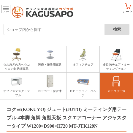
カート
メニュー
☆お急ぎの方へ☆コ
医療・施設用家具
オフィスチェア
多目的チェア・ミー
クヨの短納期商品
ティングチェア
オフィスデスク・テ
ロッカー・保管庫
ロビーチェア・ベン
カテゴリ一覧
ーブル
チ
コクヨ(KOKUYO) ジュート(JUTO) ミーティング用テー
ブル 4本脚 角脚 角型天板 スクエアコーナー アジャスタ
ータイプ W1200×D900×H720 MT-JTK129N