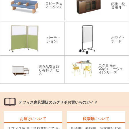
ロビーチェ
応接・役
ア・ベンチ
員用具
パーティ
ホワイト
ション
ボード
コクヨ Any
既存品引き取
Way(エニーウェ
り有料サービ
イ)シリーズ
ス
オフィス家具通販のカグサポお買いものガイド
お届けについて
帳票類について
オフィス家具は送料無料にてお
見積書、領収書、請求書など発