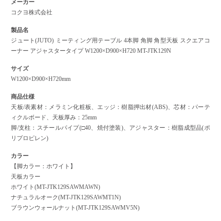
メーカー
コクヨ株式会社
製品名
ジュート(JUTO) ミーティング用テーブル 4本脚 角脚 角型天板 スクエアコ
ーナー アジャスタータイプ W1200×D900×H720 MT-JTK129N
サイズ
W1200×D900×H720mm
商品仕様
天板/表素材：メラミン化粧板、エッジ：樹脂押出材(ABS)、芯材：パーテ
ィクルボード、天板厚み：25mm
脚/支柱：スチールパイプ(□40、焼付塗装)、アジャスター：樹脂成型品(ポ
リプロピレン)
カラー
【脚カラー：ホワイト】
天板カラー
ホワイト(MT-JTK129SAWMAWN)
ナチュラルオーク(MT-JTK129SAWMT1N)
ブラウンウォールナット(MT-JTK129SAWMV5N)