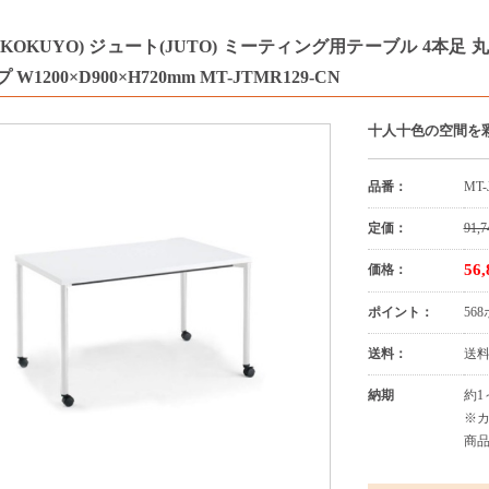
KOKUYO) ジュート(JUTO) ミーティング用テーブル 4本足
W1200×D900×H720mm MT-JTMR129-CN
十人十色の空間を
品番：
MT-
定価：
91,7
56
価格：
ポイント：
56
送料：
送
納期
約1
※
商品