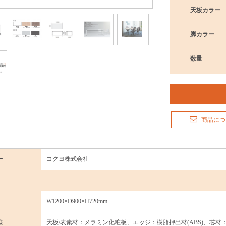
天板カラー
脚カラー
数量
商品につ
ー
コクヨ株式会社
W1200×D900×H720mm
様
天板/表素材：メラミン化粧板、エッジ：樹脂押出材(ABS)、芯材