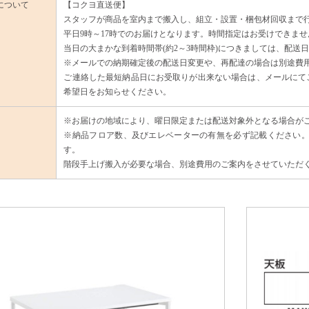
について
【コクヨ直送便】
スタッフが商品を室内まで搬入し、組立・設置・梱包材回収まで
平日9時～17時でのお届けとなります。時間指定はお受けできませ
当日の大まかな到着時間帯(約2～3時間枠)につきましては、配送
※メールでの納期確定後の配送日変更や、再配達の場合は別途費
ご連絡した最短納品日にお受取りが出来ない場合は、メールにてご
希望日をお知らせください。
※お届けの地域により、曜日限定または配送対象外となる場合が
※納品フロア数、及びエレベーターの有無を必ず記載ください。
す。
階段手上げ搬入が必要な場合、別途費用のご案内をさせていただ