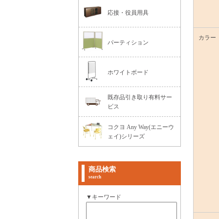
応接・役員用具
カラー
パーティション
ホワイトボード
既存品引き取り有料サー
ビス
コクヨ Any Way(エニーウ
ェイ)シリーズ
商品検索
search
▼キーワード