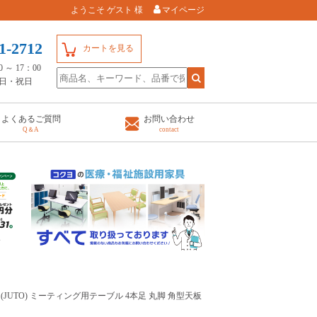
ようこそ ゲスト 様
マイページ
1-2712
カートを見る
～ 17：00
日・祝日
よくあるご質問
お問い合わせ
Q＆A
contact
ト(JUTO) ミーティング用テーブル 4本足 丸脚 角型天板