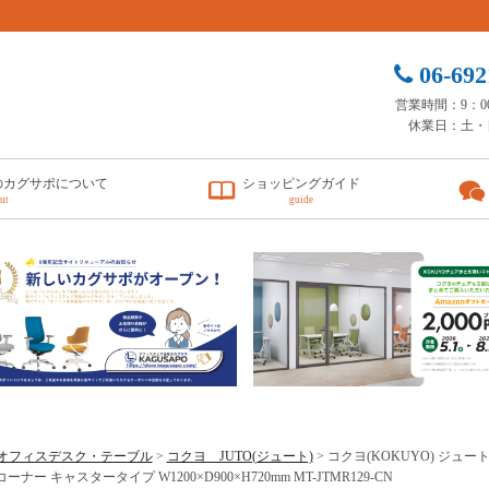
06-692
営業時間：9：00 
休業日：土・
のカグサポについて
ショッピングガイド
ut
guide
オフィスデスク・テーブル
>
コクヨ JUTO(ジュート)
> コクヨ(KOKUYO) ジュー
ナー キャスタータイプ W1200×D900×H720mm MT-JTMR129-CN