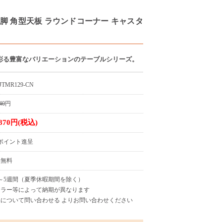
 丸脚 角型天板 ラウンドコーナー キャスタ
彩る豊富なバリエーションのテーブルシリーズ。
JTMR129-CN
40
円
,870円(税込)
8ポイント進呈
料無料
～5週間（夏季休暇期間を除く）
カラー等によって納期が異なります
について問い合わせる よりお問い合わせください