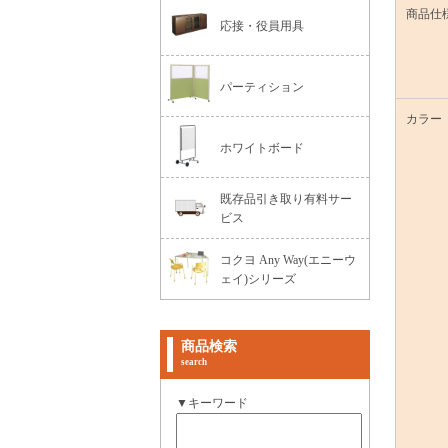
商品仕
応接・役員用具
パーティション
カラー
ホワイトボード
既存品引き取り有料サー
ビス
コクヨ Any Way(エニーウ
ェイ)シリーズ
商品検索
search
▼キーワード