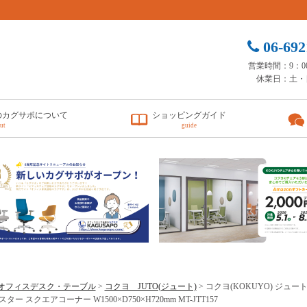
06-692
営業時間：9：00 
休業日：土・
のカグサポについて
ショッピングガイド
ut
guide
オフィスデスク・テーブル
>
コクヨ JUTO(ジュート)
> コクヨ(KOKUYO) ジュー
ター スクエアコーナー W1500×D750×H720mm MT-JTT157