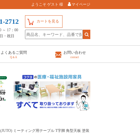
ようこそ ゲスト 様
マイページ
1-2712
カートを見る
～ 17：00
日・祝日
よくあるご質問
お問い合わせ
Q＆A
contact
ト(JUTO) ミーティング用テーブル T字脚 角型天板 塗装