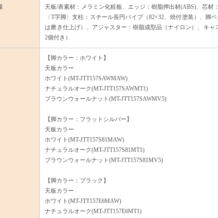
様
天板/表素材：メラミン化粧板、エッジ：樹脂押出材(ABS)、芯材
〈T字脚〉支柱：スチール長円パイプ（82×32、焼付塗装）、
は磨き仕上げ）、アジャスター：樹脂成型品（ナイロン）、キャス
2個付き）
【脚カラー：ホワイト】
天板カラー
ホワイト(MT-JTT157SAWMAW)
ナチュラルオーク(MT-JTT157SAWMT1)
ブラウンウォールナット(MT-JTT157SAWMV5)
【脚カラー：フラットシルバー】
天板カラー
ホワイト(MT-JTT157S81MAW)
ナチュラルオーク(MT-JTT157S81MT1)
ブラウンウォールナット(MT-JTT157S81MV5)
【脚カラー：ブラック】
天板カラー
ホワイト(MT-JTT157E6MAW)
ナチュラルオーク(MT-JTT157E6MT1)