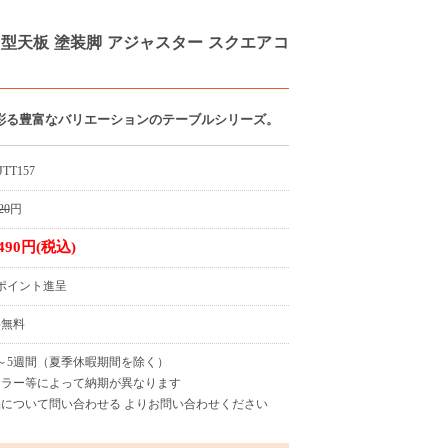
 角型天板 塗装脚 アジャスター スクエアコ
彩る豊富なバリエーションのテーブルシリーズ。
JTT157
20
円
,490円(税込)
4ポイント進呈
料無料
～5週間（夏季休暇期間を除く）
カラー等によって納期が異なります
について問い合わせる よりお問い合わせください