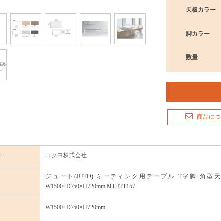
天板カラー
脚カラー
数量
商品につ
ー
コクヨ株式会社
ジュート(JUTO) ミーティング用テーブル T字脚 角
W1500×D750×H720mm MT-JTT157
W1500×D750×H720mm