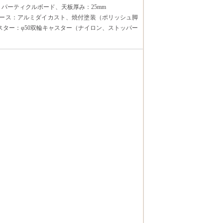
：パーティクルボード、天板厚み：25mm
脚ベース：アルミダイカスト、焼付塗装（ポリッシュ脚
ター：φ50双輪キャスター（ナイロン、ストッパー