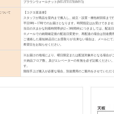
ブラウンウォールナット(MT-JTT157E6MV5)
について
【コクヨ直送便】
スタッフが商品を室内まで搬入し、組立・設置・梱包材回収まで
平日9時～17時でのお届けとなります。時間指定はお受けできませ
当日の大まかな到着時間帯(約2～3時間枠)につきましては、配送
※メールでの納期確定後の配送日変更や、再配達の場合は別途費
ご連絡した最短納品日にお受取りが出来ない場合は、メールにてご
希望日をお知らせください。
※お届けの地域により、曜日限定または配送対象外となる場合が
※納品フロア数、及びエレベーターの有無を必ず記載ください。
す。
階段手上げ搬入が必要な場合、別途費用のご案内をさせていただ