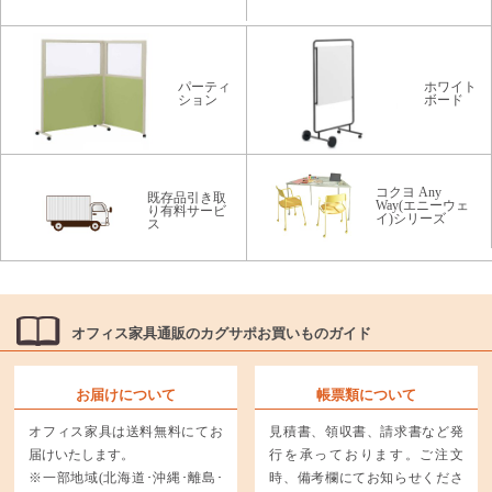
パーティ
ホワイト
ション
ボード
コクヨ Any
既存品引き取
Way(エニーウェ
り有料サービ
イ)シリーズ
ス
オフィス家具通販のカグサポお買いものガイド
お届けについて
帳票類について
オフィス家具は送料無料にてお
見積書、領収書、請求書など発
届けいたします。
行を承っております。ご注文
※一部地域(北海道･沖縄･離島･
時、備考欄にてお知らせくださ