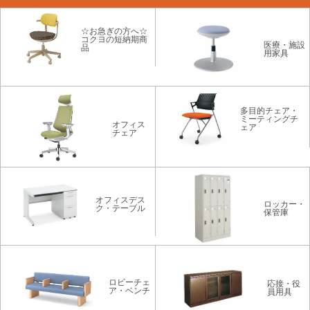
☆お急ぎの方へ☆
コクヨの短納期商
医療・施設
品
用家具
多目的チェア・
ミーティングチ
オフィス
ェア
チェア
オフィスデス
ロッカー・
ク・テーブル
保管庫
ロビーチェ
応接・役
ア・ベンチ
員用具