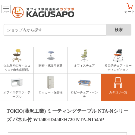
カート
メニュー
☆お急ぎの方へ☆コ
医療・施設用家具
オフィスチェア
多目的チェア・ミー
クヨの短納期商品
ティングチェア
オフィスデスク・テ
ロッカー・保管庫
ロビーチェア・ベン
カテゴリ一覧
ーブル
チ
TOKIO(藤沢工業) ミーティングテーブル NTA-Nシリー
ズ パネル付 W1500×D450×H720 NTA-N1545P