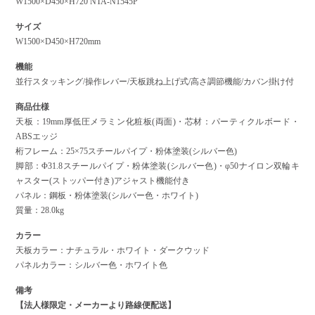
W1500×D450×H720 NTA-N1545P
サイズ
W1500×D450×H720mm
機能
並行スタッキング/操作レバー/天板跳ね上げ式/高さ調節機能/カバン掛け付
商品仕様
天板：19mm厚低圧メラミン化粧板(両面)・芯材：パーティクルボード・
ABSエッジ
桁フレーム：25×75スチールパイプ・粉体塗装(シルバー色)
脚部：Φ31.8スチールパイプ・粉体塗装(シルバー色)・φ50ナイロン双輪キ
ャスター(ストッパー付き)アジャスト機能付き
パネル：鋼板・粉体塗装(シルバー色・ホワイト)
質量：28.0kg
カラー
天板カラー：ナチュラル・ホワイト・ダークウッド
パネルカラー：シルバー色・ホワイト色
備考
【法人様限定・メーカーより路線便配送】