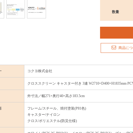
数量
商品につ
ー
コクヨ株式会社
クロススクリーン キャスター付き 3連 W2710×D400×H1835mm PCY-
外寸法／幅271×奥行40×高さ183.5cm
様
フレーム/スチール、焼付塗装(P81色)
キャスター/ナイロン
クロス/ポリエステル(防災仕様)