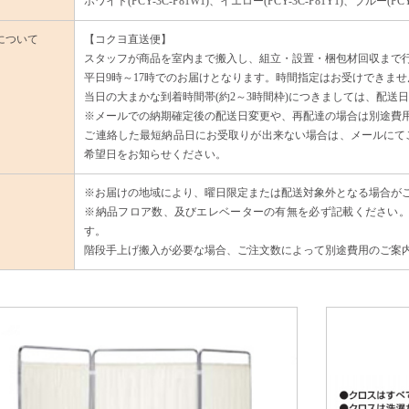
ホワイト(PCY-3C-P81W1)、イエロー(PCY-3C-P81Y1)、ブルー(PCY-
について
【コクヨ直送便】
スタッフが商品を室内まで搬入し、組立・設置・梱包材回収まで
平日9時～17時でのお届けとなります。時間指定はお受けできませ
当日の大まかな到着時間帯(約2～3時間枠)につきましては、配送
※メールでの納期確定後の配送日変更や、再配達の場合は別途費
ご連絡した最短納品日にお受取りが出来ない場合は、メールにてご
希望日をお知らせください。
※お届けの地域により、曜日限定または配送対象外となる場合が
※納品フロア数、及びエレベーターの有無を必ず記載ください。
す。
階段手上げ搬入が必要な場合、ご注文数によって別途費用のご案