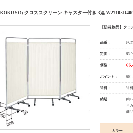
KOKUYO) クロススクリーン キャスター付き 3連 W2710×D400×H1
【防災物品】クロ
品番：
PCY
定価：
93,0
66
価格：
ポイント：
66
送料：
送
納期
約1
※
商品
カラー