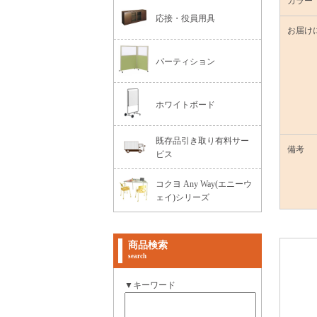
カラー
応接・役員用具
お届け
パーティション
ホワイトボード
既存品引き取り有料サー
備考
ビス
コクヨ Any Way(エニーウ
ェイ)シリーズ
商品検索
search
▼キーワード