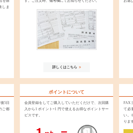
品を除
す。ご注文時、備考欄にてお知らせください。
お選
致しま
詳しくはこちら
ポイントについて
後5日
会員登録をしてご購入していただくだけで、次回購
FA
のご都
入から1 ポイント=1 円で使えるお得なポイントサー
て必
ビスです。
い。
りま