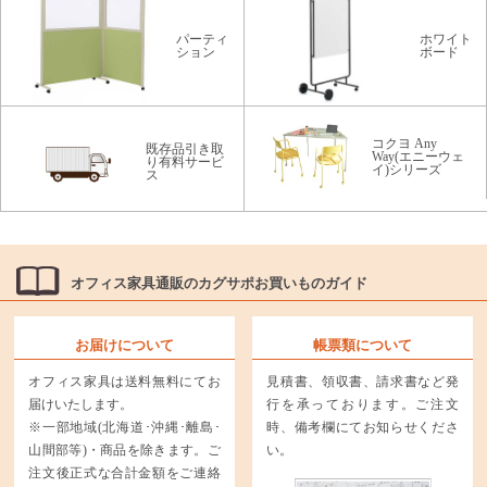
パーティ
ホワイト
ション
ボード
コクヨ Any
既存品引き取
Way(エニーウェ
り有料サービ
イ)シリーズ
ス
オフィス家具通販のカグサポお買いものガイド
お届けについて
帳票類について
オフィス家具は送料無料にてお
見積書、領収書、請求書など発
届けいたします。
行を承っております。ご注文
※一部地域(北海道･沖縄･離島･
時、備考欄にてお知らせくださ
山間部等)・商品を除きます。ご
い。
注文後正式な合計金額をご連絡