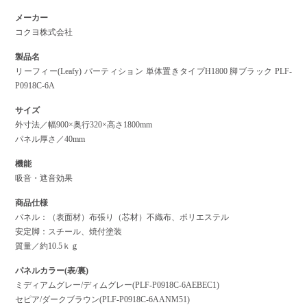
メーカー
コクヨ株式会社
製品名
リーフィー(Leafy) パーティション 単体置きタイプH1800 脚ブラック PLF-
P0918C-6A
サイズ
外寸法／幅900×奥行320×高さ1800mm
パネル厚さ／40mm
機能
吸音・遮音効果
商品仕様
パネル：（表面材）布張り（芯材）不織布、ポリエステル
安定脚：スチール、焼付塗装
質量／約10.5ｋｇ
パネルカラー(表/裏)
ミディアムグレー/ディムグレー(PLF-P0918C-6AEBEC1)
セピア/ダークブラウン(PLF-P0918C-6AANM51)