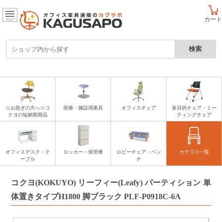
カート
メニュー
☆お急ぎの方へ☆コ
医療・施設用家具
オフィスチェア
多目的チェア・ミー
クヨの短納期商品
ティングチェア
オフィスデスク・テ
ロッカー・保管庫
ロビーチェア・ベン
カテゴリ一覧
ーブル
チ
コクヨ(KOKUYO) リーフィー(Leafy) パーティション 単
体置きタイプH1800 脚ブラック PLF-P0918C-6A