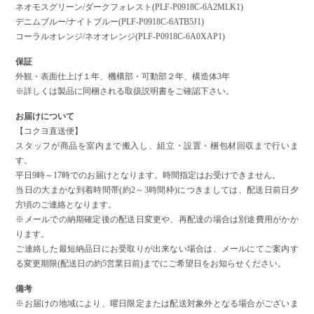
ネオモスグリーン/ダークフォレスト(PLF-P0918C-6A2MLK1)
デニムブルー/ナイトブルー(PLF-P0918C-6ATB5J1)
コーラルオレンジ/ネオオレンジ(PLF-P0918C-6A0XAP1)
保証
外観・表面仕上げ１年、機構部・可動部２年、構造体3年
※詳しくは製品に同梱される取扱説明書をご確認下さい。
お届けについて
【コクヨ直送便】
スタッフが商品を室内まで搬入し、組立・設置・梱包材回収まで行いま
す。
平日9時～17時でのお届けとなります。時間指定はお受けできません。
当日の大まかな到着時間帯(約2～3時間枠)につきましては、配送日前日夕
方頃のご連絡となります。
※メールでの納期確定後の配送日変更や、再配達の場合は別途費用がかか
ります。
ご連絡した最短納品日にお受取りが出来ない場合は、メールにてご案内す
る変更期限(配送日の約5営業日前)までにご希望日をお知らせください。
備考
※お届けの地域により、曜日限定または配送対象外となる場合がございま