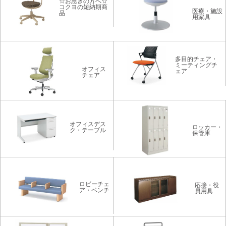
☆お急ぎの方へ☆
コクヨの短納期商
医療・施設
品
用家具
多目的チェア・
ミーティングチ
オフィス
ェア
チェア
オフィスデス
ロッカー・
ク・テーブル
保管庫
ロビーチェ
応接・役
ア・ベンチ
員用具