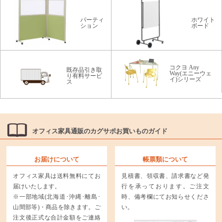
パーティ
ホワイト
ション
ボード
コクヨ Any
既存品引き取
Way(エニーウェ
り有料サービ
イ)シリーズ
ス
オフィス家具通販のカグサポお買いものガイド
お届けについて
帳票類について
オフィス家具は送料無料にてお
見積書、領収書、請求書など発
届けいたします。
行を承っております。ご注文
※一部地域(北海道･沖縄･離島･
時、備考欄にてお知らせくださ
山間部等)・商品を除きます。ご
い。
注文後正式な合計金額をご連絡