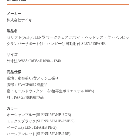
メーカー
株式会社ナイキ
製品名
セリフト(Selift) SLEN型 ワークチェア ホワイト ヘッドレスト付・ぺルビッ
クランバーサポート付・ハンガー付 可動肘付 SLEN515FAHB
サイズ
外寸法/W665×D635×H1090～1240
商品仕様
張地：座布張り/背メッシュ張り
脚部：PA+GF樹脂成型品
座：モールドウレタン、布地(再生ポリエステル100%)
肘：PA+GF樹脂成型品
カラー
オーシャンブルー(SLEN515FAHB-POB)
ミックスブラック(SLEN515FAHB-PMBK)
ベージュ(SLEN515FAHB-PBG)
パーシアンレッド(SLEN515FAHB-PRE)