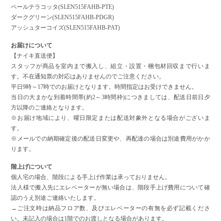
ペールテラコッタ(SLEN515FAHB-PTE)
ダークグリーン(SLEN515FAHB-PDGR)
アッシュターコイズ(SLEN515FAHB-PAT)
お届けについて
【ナイキ直送便】
スタッフが商品を室内まで搬入し、組立・設置・梱包材回収まで行いま
す。不在通知票の対応はありませんのでご注意ください。
平日9時～17時でのお届けとなります。時間指定はお受けできません。
当日の大まかな到着時間帯(約2～3時間枠)につきましては、配送日前日夕
方以降のご連絡となります。
※お届け地域により、曜日限定または配送対象外となる場合がございま
す。
※メールでの納期確定後の配送日変更や、再配達の場合は別途費用がかか
ります。
階上げについて
個人宅の場合、階段による手上げ作業は承っておりません。
法人様で搬入先にエレベーターが無い場合は、階段手上げ費用について確
認のうえ別途ご連絡いたします。
→ご注文時は納品フロア数、及びエレベーターの有無を必ず記載くださ
い。未記入の場合は1階でのお渡しとなる場合があります。