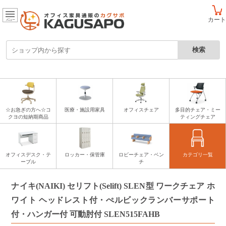
カート
メニュー
☆お急ぎの方へ☆コ
医療・施設用家具
オフィスチェア
多目的チェア・ミー
クヨの短納期商品
ティングチェア
オフィスデスク・テ
ロッカー・保管庫
ロビーチェア・ベン
カテゴリ一覧
ーブル
チ
ナイキ(NAIKI) セリフト(Selift) SLEN型 ワークチェア ホ
ワイト ヘッドレスト付・ぺルビックランバーサポート
付・ハンガー付 可動肘付 SLEN515FAHB