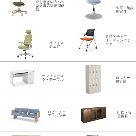
☆お急ぎの方へ☆
コクヨの短納期商
医療・施設
品
用家具
多目的チェア・
ミーティングチ
オフィス
ェア
チェア
オフィスデス
ロッカー・
ク・テーブル
保管庫
ロビーチェ
応接・役
ア・ベンチ
員用具