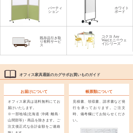
パーティ
ホワイト
ション
ボード
コクヨ Any
既存品引き取
Way(エニーウェ
り有料サービ
イ)シリーズ
ス
オフィス家具通販のカグサポお買いものガイド
お届けについて
帳票類について
オフィス家具は送料無料にてお
見積書、領収書、請求書など発
届けいたします。
行を承っております。ご注文
※一部地域(北海道･沖縄･離島･
時、備考欄にてお知らせくださ
山間部等)・商品を除きます。ご
い。
注文後正式な合計金額をご連絡
致します。