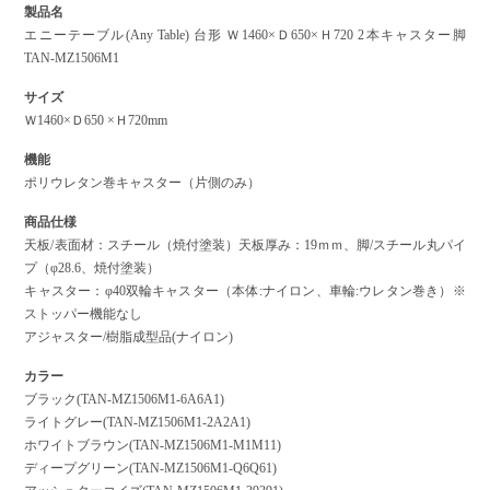
製品名
エニーテーブル(Any Table) 台形 Ｗ1460×Ｄ650×Ｈ720 2本キャスター脚
TAN-MZ1506M1
サイズ
Ｗ1460×Ｄ650 ×Ｈ720mm
機能
ポリウレタン巻キャスター（片側のみ）
商品仕様
天板/表面材：スチール（焼付塗装）天板厚み：19ｍｍ、脚/スチール丸パイ
プ（φ28.6、焼付塗装）
キャスター：φ40双輪キャスター（本体:ナイロン、車輪:ウレタン巻き）※
ストッパー機能なし
アジャスター/樹脂成型品(ナイロン)
カラー
ブラック(TAN-MZ1506M1-6A6A1)
ライトグレー(TAN-MZ1506M1-2A2A1)
ホワイトブラウン(TAN-MZ1506M1-M1M11)
ディープグリーン(TAN-MZ1506M1-Q6Q61)