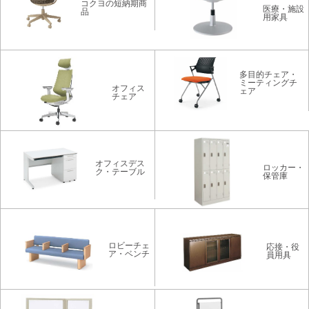
コクヨの短納期商
医療・施設
品
用家具
多目的チェア・
ミーティングチ
オフィス
ェア
チェア
オフィスデス
ロッカー・
ク・テーブル
保管庫
ロビーチェ
応接・役
ア・ベンチ
員用具