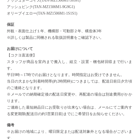
アッシュターコイズ(TAN-MZ1506M1-39391)
アッシュピンク(TAN-MZ1506M1-9G9G1)
オリーブイエロー(TAN-MZ1506M1-1S1S1)
保証
外観・表面仕上げ１年、機構部・可動部２年、構造体3年
※詳しくは製品に同梱される取扱説明書をご確認下さい。
お届けについて
【コクヨ直送便】
スタッフが商品を室内まで搬入し、組立・設置・梱包材回収まで行いま
す。
平日9時～17時でのお届けとなります。時間指定はお受けできません。
当日の大まかな到着時間帯(約2時間枠)につきましては、配送日前日夕方頃
のご連絡となります。
※メールでの納期確定後の配送日変更や、再配達の場合は別途費用がかか
ります。
ご連絡した最短納品日にお受取りが出来ない場合は、メールにてご案内す
る変更期限(配送日の約5営業日前)までにご希望日をお知らせください。
備考
※お届けの地域により、曜日限定または配送対象外となる場合がございま
す。