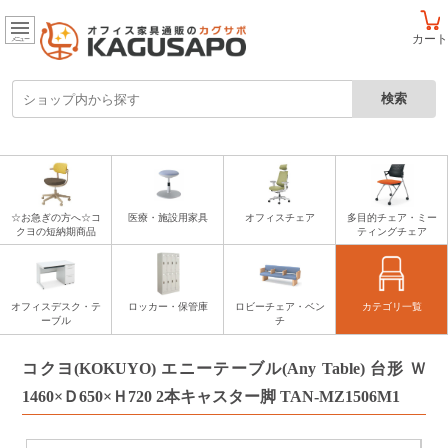
カート
メニュー
☆お急ぎの方へ☆コ
医療・施設用家具
オフィスチェア
多目的チェア・ミー
クヨの短納期商品
ティングチェア
オフィスデスク・テ
ロッカー・保管庫
ロビーチェア・ベン
カテゴリ一覧
ーブル
チ
コクヨ(KOKUYO) エニーテーブル(Any Table) 台形 Ｗ
1460×Ｄ650×Ｈ720 2本キャスター脚 TAN-MZ1506M1