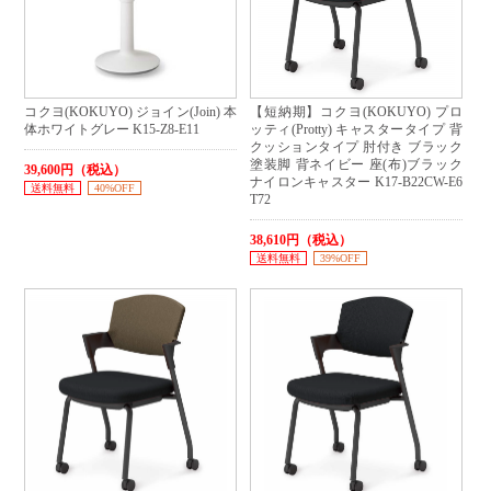
コクヨ(KOKUYO) ジョイン(Join) 本
【短納期】コクヨ(KOKUYO) プロ
体ホワイトグレー K15-Z8-E11
ッティ(Protty) キャスタータイプ 背
クッションタイプ 肘付き ブラック
塗装脚 背ネイビー 座(布)ブラック
39,600円（税込）
ナイロンキャスター K17-B22CW-E6
送料無料
40%OFF
T72
38,610円（税込）
送料無料
39%OFF