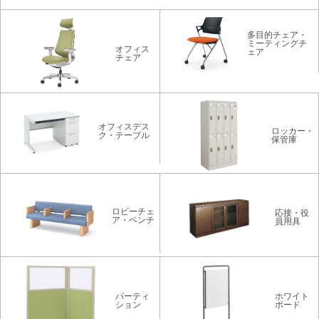
多目的チェア・
ミーティングチ
オフィス
ェア
チェア
オフィスデス
ロッカー・
ク・テーブル
保管庫
ロビーチェ
応接・役
ア・ベンチ
員用具
パーティ
ホワイト
ション
ボード