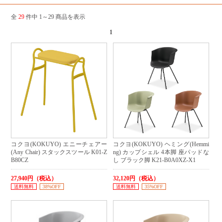
全
29
件中 1～29 商品を表示
1
コクヨ(KOKUYO) エニーチェアー
コクヨ(KOKUYO) ヘミング(Hemmi
(Any Chair) スタックスツール K01-Z
ng) カップシェル 4本脚 座パッドな
B80CZ
し ブラック脚 K21-B0A0XZ-X1
27,940円（税込）
32,120円（税込）
送料無料
38%OFF
送料無料
35%OFF