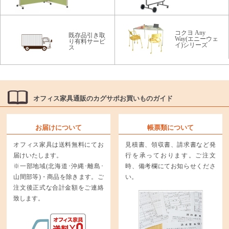
コクヨ Any
既存品引き取
Way(エニーウェ
り有料サービ
イ)シリーズ
ス
オフィス家具通販のカグサポお買いものガイド
お届けについて
帳票類について
オフィス家具は送料無料にてお
見積書、領収書、請求書など発
届けいたします。
行を承っております。ご注文
※一部地域(北海道･沖縄･離島･
時、備考欄にてお知らせくださ
山間部等)・商品を除きます。ご
い。
注文後正式な合計金額をご連絡
致します。