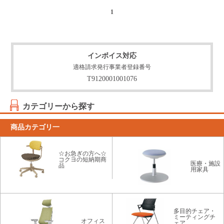
1
インボイス対応
適格請求発行事業者登録番号
T9120001001076
カテゴリーから探す
商品カテゴリ一
☆お急ぎの方へ☆
コクヨの短納期商
医療・施設
品
用家具
多目的チェア・
ミーティングチ
オフィス
ェア