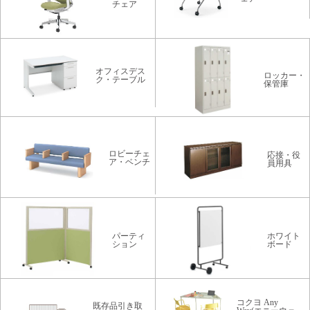
チェア
オフィスデス
ロッカー・
ク・テーブル
保管庫
ロビーチェ
応接・役
ア・ベンチ
員用具
パーティ
ホワイト
ション
ボード
コクヨ Any
既存品引き取