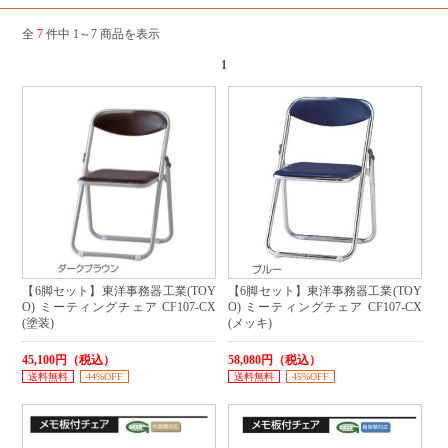
全
7
件中 1～7 商品を表示
1
【6脚セット】東洋事務器工業(TOY
【6脚セット】東洋事務器工業(TOY
O) ミーティングチェア CF107-CX
O) ミーティングチェア CF107-CX
(塗装)
(メッキ)
45,100円（税込）
58,080円（税込）
送料無料
44%OFF
送料無料
45%OFF