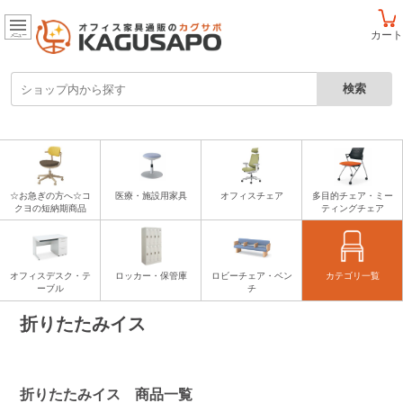
カート
メニュー
☆お急ぎの方へ☆コ
医療・施設用家具
オフィスチェア
多目的チェア・ミー
クヨの短納期商品
ティングチェア
オフィスデスク・テ
ロッカー・保管庫
ロビーチェア・ベン
カテゴリ一覧
ーブル
チ
折りたたみイス
折りたたみイス 商品一覧