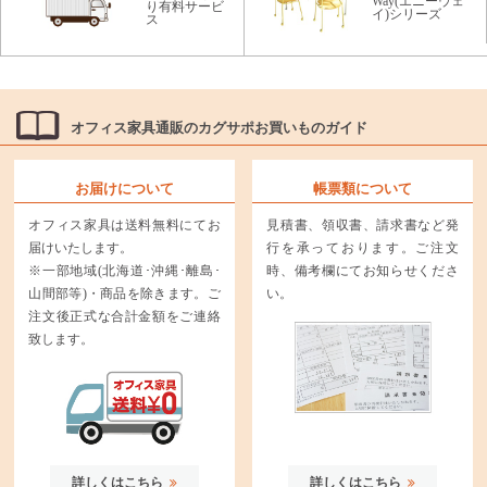
Way(エニーウェ
り有料サービ
イ)シリーズ
ス
オフィス家具通販のカグサポお買いものガイド
お届けについて
帳票類について
オフィス家具は送料無料にてお
見積書、領収書、請求書など発
届けいたします。
行を承っております。ご注文
※一部地域(北海道･沖縄･離島･
時、備考欄にてお知らせくださ
山間部等)・商品を除きます。ご
い。
注文後正式な合計金額をご連絡
致します。
詳しくはこちら
詳しくはこちら