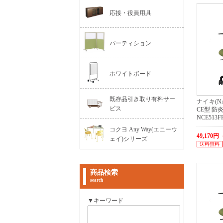
応接・役員用具
パーティション
ホワイトボード
既存品引き取り有料サー
ナイキ(N
ビス
CE型 防
NCE513F
コクヨ Any Way(エニーウ
49,170
ェイ)シリーズ
送料無料
商品検索
search
▼キーワード