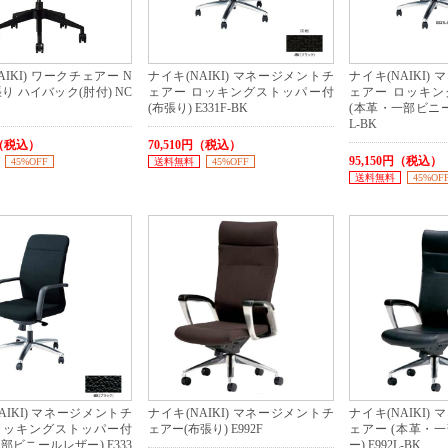
AIKI) ワークチェアー N
ナイキ(NAIKI) マネージメントチ
ナイキ(NAIKI)
張り ハイバック(肘付) NC
ェアー ロッキングストッパー付
ェアー ロッキ
(布張り) E331F-BK
(本革・一部ビニール
L-BK
円（税込）
70,510円（税込）
95,150円（税込）
45%OFF
送料無料
45%OFF
送料無料
45%OF
AIKI) マネージメントチ
ナイキ(NAIKI) マネージメントチ
ナイキ(NAIKI)
ロッキングストッパー付
ェアー(布張り) E992F
ェアー (本革・
部ビニールレザー) E333
ー) E992L-BK