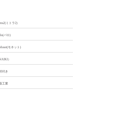
tra2(ミトラ2)
lo(パロ)
onet(モネット)
AIKI）
肘付き
器工業