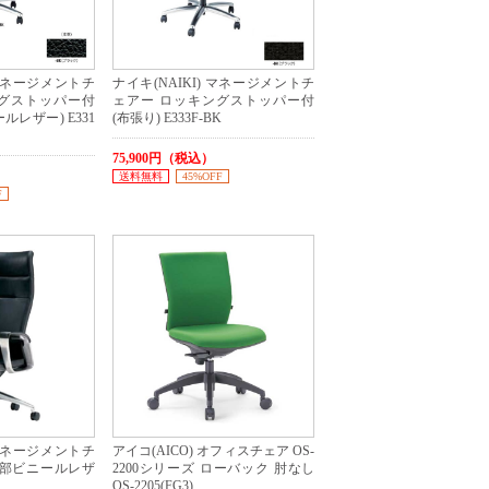
 マネージメントチ
ナイキ(NAIKI) マネージメントチ
ングストッパー付
ェアー ロッキングストッパー付
レザー) E331
(布張り) E333F-BK
75,900円（税込）
送料無料
45%OFF
F
 マネージメントチ
アイコ(AICO) オフィスチェア OS-
一部ビニールレザ
2200シリーズ ローバック 肘なし
OS-2205(FG3)