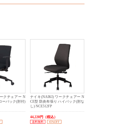
 ワークチェアー N
ナイキ(NAIKI) ワークチェアー N
ローバック(肘付)
CE型 防炎布張り ハイバック(肘な
し) NCE512FP
44,220円（税込）
F
送料無料
45%OFF