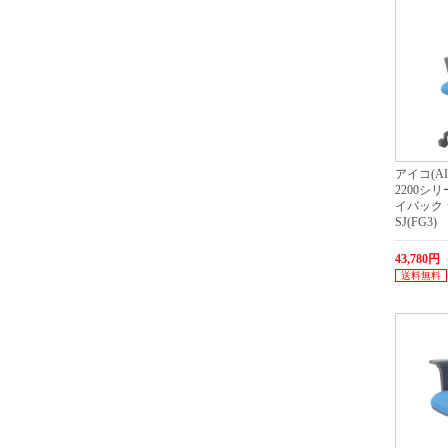
アイコ(AI
2200シ
イバック 
SJ(FG3)
43,780
送料無料