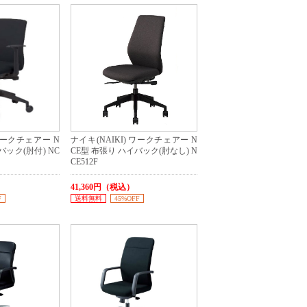
 ワークチェアー N
ナイキ(NAIKI) ワークチェアー N
バック(肘付) NC
CE型 布張り ハイバック(肘なし) N
CE512F
41,360円（税込）
F
送料無料
45%OFF