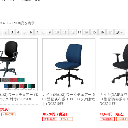
 481～520 商品を表示
1
2
3
4
5
6
7
8
9
10
11
12
13
14
15
16
17
次へ
IKI) ワークチェアー SE
ナイキ(NAIKI) ワークチェアー N
ナイキ(NAIKI)
ック(肘付) SER513F
CE型 防炎布張り ローバック(肘な
CE型 防炎布張り 
し) NCE510FP
NCE511FP
円（税込）
38,720円（税込）
43,670円（税込）
45%OFF
送料無料
45%OFF
送料無料
45%OF