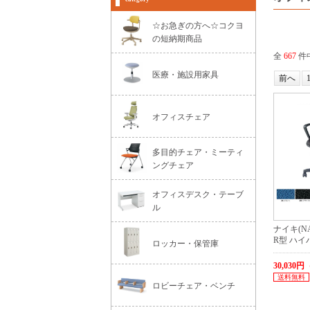
☆お急ぎの方へ☆コクヨ
の短納期商品
全
667
件中
医療・施設用家具
前へ
オフィスチェア
多目的チェア・ミーティ
ングチェア
オフィスデスク・テーブ
ル
ナイキ(NA
R型 ハイバ
ロッカー・保管庫
30,030
送料無料
ロビーチェア・ベンチ