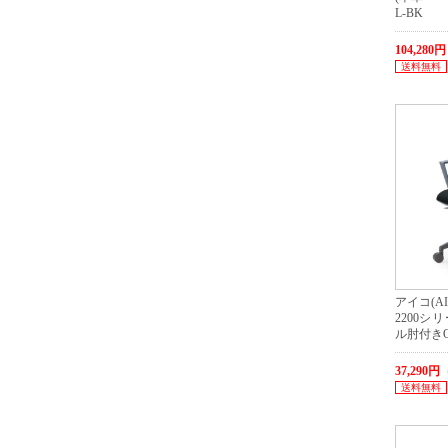
L-BK
104,28
送料無料
アイコ(AI
2200シ
ル肘付きOS-
37,290
送料無料