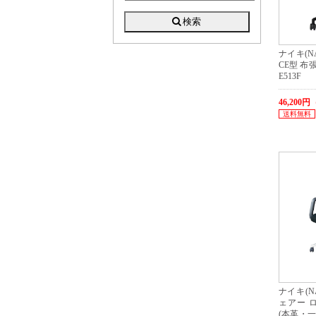
ナイキ(N
CE型 布
E513F
46,200
送料無料
ナイキ(N
ェアー 
(本革・一