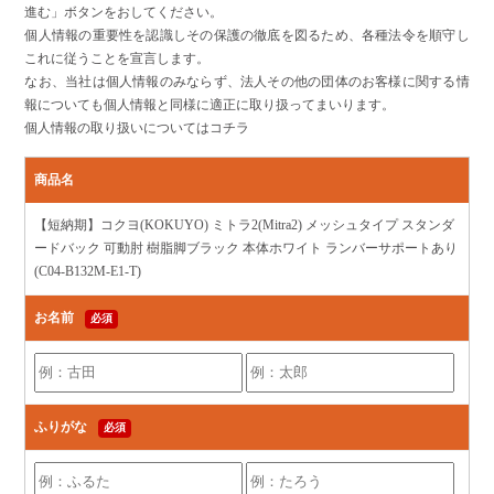
進む」ボタンをおしてください。
個人情報の重要性を認識しその保護の徹底を図るため、各種法令を順守し
これに従うことを宣言します。
なお、当社は個人情報のみならず、法人その他の団体のお客様に関する情
報についても個人情報と同様に適正に取り扱ってまいります。
個人情報の取り扱いについてはコチラ
商品名
【短納期】コクヨ(KOKUYO) ミトラ2(Mitra2) メッシュタイプ スタンダ
ードバック 可動肘 樹脂脚ブラック 本体ホワイト ランバーサポートあり
(C04-B132M-E1-T)
お名前
必須
ふりがな
必須