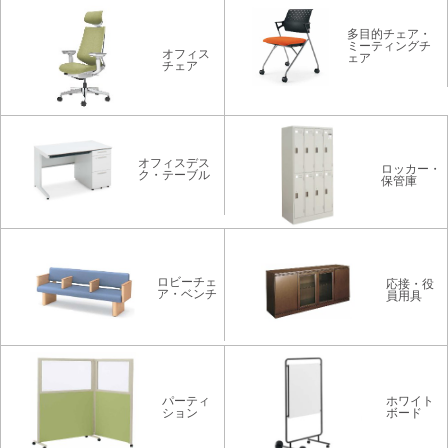
多目的チェア・
ミーティングチ
オフィス
ェア
チェア
オフィスデス
ロッカー・
ク・テーブル
保管庫
ロビーチェ
応接・役
ア・ベンチ
員用具
パーティ
ホワイト
ション
ボード