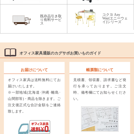
コクヨ Any
既存品引き取
Way(エニーウェ
り有料サービ
イ)シリーズ
ス
オフィス家具通販のカグサポお買いものガイド
お届けについて
帳票類について
オフィス家具は送料無料にてお
見積書、領収書、請求書など発
届けいたします。
行を承っております。ご注文
※一部地域(北海道･沖縄･離島･
時、備考欄にてお知らせくださ
山間部等)・商品を除きます。ご
い。
注文後正式な合計金額をご連絡
致します。