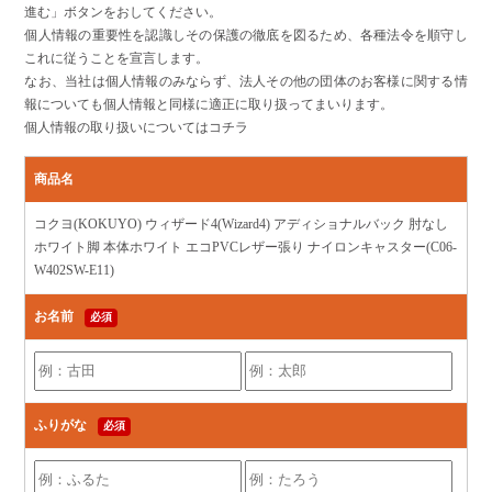
進む」ボタンをおしてください。
個人情報の重要性を認識しその保護の徹底を図るため、各種法令を順守し
これに従うことを宣言します。
なお、当社は個人情報のみならず、法人その他の団体のお客様に関する情
報についても個人情報と同様に適正に取り扱ってまいります。
個人情報の取り扱いについてはコチラ
商品名
コクヨ(KOKUYO) ウィザード4(Wizard4) アディショナルバック 肘なし
ホワイト脚 本体ホワイト エコPVCレザー張り ナイロンキャスター(C06-
W402SW-E11)
お名前
必須
ふりがな
必須