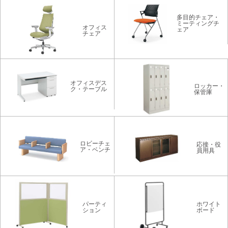
多目的チェア・
ミーティングチ
オフィス
ェア
チェア
オフィスデス
ロッカー・
ク・テーブル
保管庫
ロビーチェ
応接・役
ア・ベンチ
員用具
パーティ
ホワイト
ション
ボード