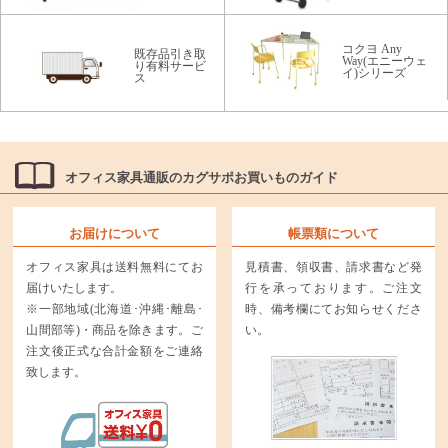
コクヨ Any
既存品引き取
Way(エニーウェ
り有料サービ
イ)シリーズ
ス
オフィス家具通販のカグサポお買いものガイド
お届けについて
帳票類について
オフィス家具は送料無料にてお
見積書、領収書、請求書など発
届けいたします。
行を承っております。ご注文
※一部地域(北海道･沖縄･離島･
時、備考欄にてお知らせくださ
山間部等)・商品を除きます。ご
い。
注文後正式な合計金額をご連絡
致します。