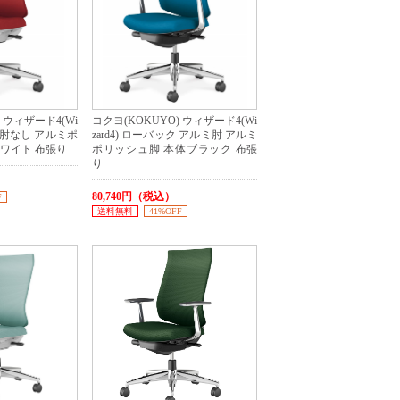
 ウィザード4(Wi
コクヨ(KOKUYO) ウィザード4(Wi
ク 肘なし アルミポ
zard4) ローバック アルミ肘 アルミ
ワイト 布張り
ポリッシュ脚 本体ブラック 布張
り
80,740円（税込）
F
送料無料
41%OFF