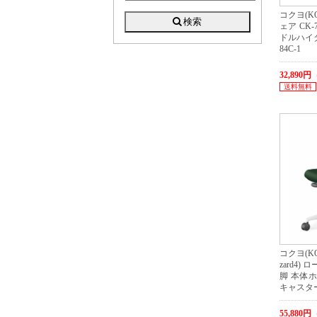
コクヨ(K
ェア CK
ドルハイタ
84C-1
32,890
送料無料
コクヨ(KO
zard4)
脚 本体
キャスタ
55,880