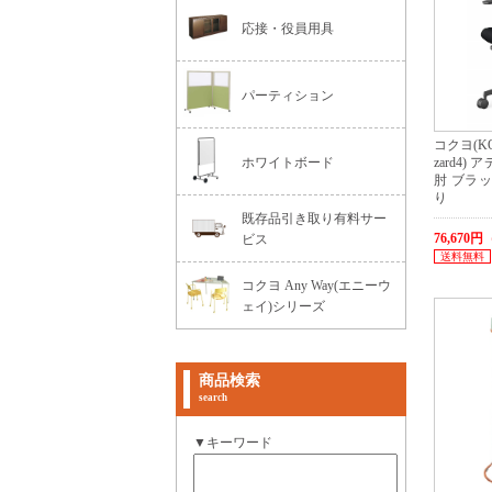
応接・役員用具
パーティション
コクヨ(KO
ホワイトボード
zard4
肘 ブラ
り
既存品引き取り有料サー
76,670
ビス
送料無料
コクヨ Any Way(エニーウ
ェイ)シリーズ
商品検索
search
▼キーワード