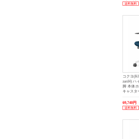
送料無料
コクヨ(KO
zard4)
脚 本体
キャスタ
69,740
送料無料