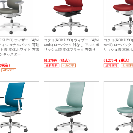
KUYO) ウィザード4(Wi
コクヨ(KOKUYO) ウィザード4(Wi
コクヨ(KOKUYO)
) アディショナルバック 可動
zard4) ローバック 肘なし アルミポ
zard4) ローバッ
イト脚 本体ホワイト 布張
リッシュ脚 本体ブラック 布張り
リッシュ脚 本体ホ
ロンキャスター
61,270円（税込）
61,270円（税込）
円（税込）
送料無料
41%OFF
送料無料
41%OF
41%OFF