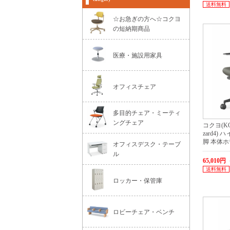
送料無料
☆お急ぎの方へ☆コクヨ
の短納期商品
医療・施設用家具
オフィスチェア
多目的チェア・ミーティ
ングチェア
コクヨ(KO
zard4)
脚 本体ホ
オフィスデスク・テーブ
ル
65,010
送料無料
ロッカー・保管庫
ロビーチェア・ベンチ