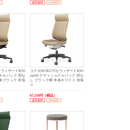
F
送料無料
41%OFF
 ウィザード4(Wi
コクヨ(KOKUYO) ウィザード4(Wi
ショナルバック 肘な
zard4) アディショナルバック 肘な
体ブラック 布張
し ブラック脚 本体ホワイト 布張
り
67,210円（税込）
F
送料無料
41%OFF