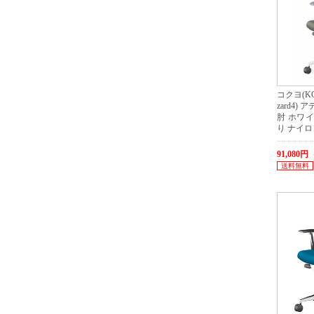
コクヨ(KO
zard4
肘 ホワ
り ナイ
91,080
送料無料