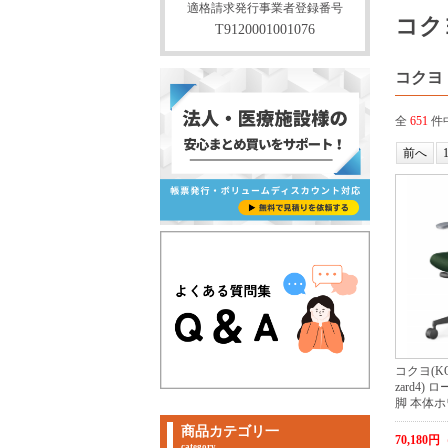
適格請求発行事業者登録番号
コク
T9120001001076
コクヨ
全
651
件中
前へ
コクヨ(KO
zard4)
脚 本体ホ
商品カテゴリ一
70,180
category