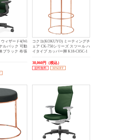
 ウィザード4(Wi
コクヨ(KOKUYO) ミーティングチ
ショナルバック 可動
ェア CK-750シリーズ スツール ハ
体ブラック 布張
イタイプ カッパー脚 K18-C85C-1
38,060円（税込）
送料無料
36%OFF
F