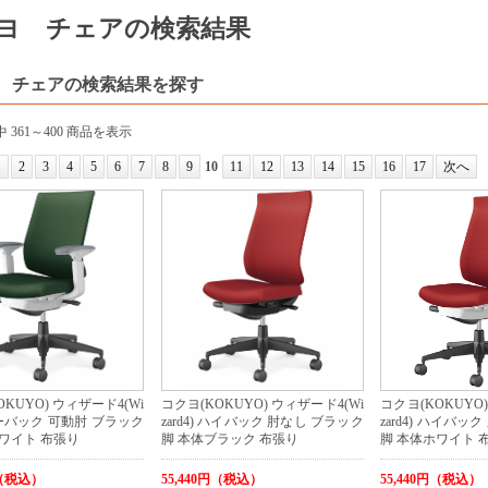
ヨ チェアの検索結果
 チェアの検索結果を探す
 361～400 商品を表示
1
2
3
4
5
6
7
8
9
10
11
12
13
14
15
16
17
次へ
KUYO) ウィザード4(Wi
コクヨ(KOKUYO) ウィザード4(Wi
コクヨ(KOKUYO)
 ローバック 可動肘 ブラック
zard4) ハイバック 肘なし ブラック
zard4) ハイバッ
ワイト 布張り
脚 本体ブラック 布張り
脚 本体ホワイト 
円（税込）
55,440円（税込）
55,440円（税込）