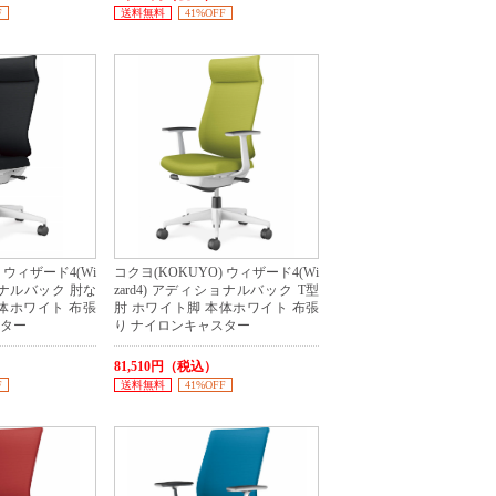
F
送料無料
41%OFF
 ウィザード4(Wi
コクヨ(KOKUYO) ウィザード4(Wi
ショナルバック 肘な
zard4) アディショナルバック T型
体ホワイト 布張
肘 ホワイト脚 本体ホワイト 布張
スター
り ナイロンキャスター
81,510円（税込）
F
送料無料
41%OFF