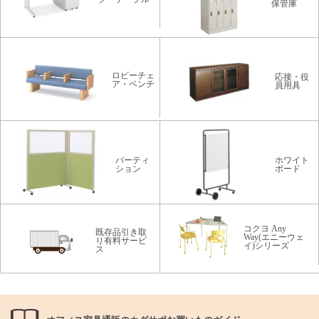
保管庫
ロビーチェ
応接・役
ア・ベンチ
員用具
パーティ
ホワイト
ション
ボード
コクヨ Any
既存品引き取
Way(エニーウェ
り有料サービ
イ)シリーズ
ス