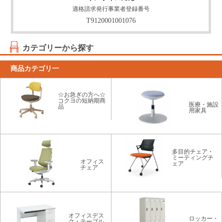
適格請求発行事業者登録番号
T9120001001076
カテゴリーから探す
商品カテゴリ一
☆お急ぎの方へ☆
コクヨの短納期商
医療・施設
品
用家具
多目的チェア・
ミーティングチ
オフィス
ェア
チェア
オフィスデス
ロッカー・
ク・テーブル